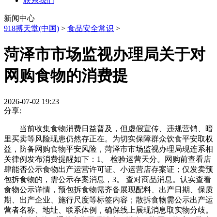
联系我们
新闻中心
918搏天堂(中国)
>
食品安全常识
>
菏泽市市场监视办理局关于对
网购食物的消费提
2026-07-02 19:23
分享:
当前收集食物消费日益普及，但虚假宣传、违规营销、暗
里买卖等风险现患仍然存正在。为切实保障群众饮食平安取权
益，防备网购食物平安风险，菏泽市市场监视办理局现连系相
关律例发布消费提醒如下：1。 检验运营天分。网购前查看店
肆能否公示食物出产运营许可证、小运营店存案证；仅发卖预
包拆食物的，需公示存案消息，3。 查对商品消息。认实查看
食物公示详情，预包拆食物需齐备展现配料、出产日期、保质
期、出产企业、施行尺度等标签内容；散拆食物需公示出产运
营者名称、地址、联系体例，确保线上展现消息取实物分歧。