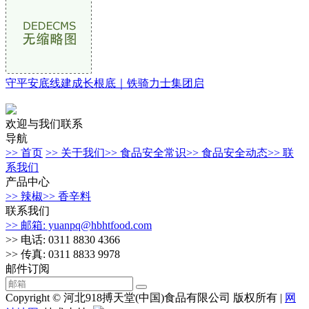
守平安底线建成长根底｜铁骑力士集团启
欢迎与我们联系
导航
>> 首页
>> 关于我们
>> 食品安全常识
>> 食品安全动态
>> 联
系我们
产品中心
>> 辣椒
>> 香辛料
联系我们
>> 邮箱: yuanpq@hbhtfood.com
>> 电话: 0311 8830 4366
>> 传真: 0311 8833 9978
邮件订阅
Copyright © 河北918搏天堂(中国)食品有限公司 版权所有 |
网