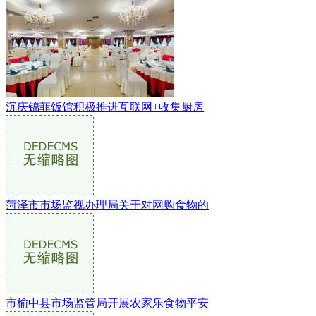
沉庆锦菲饭馆积极推进互联网+收集厨房
菏泽市市场监视办理局关于对网购食物的
市榆中县市场监管局开展农家乐食物平安