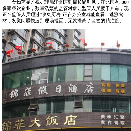
食物药品监视办理局江北区副局长岗引见，江北区有3000
多家餐饮企业，数量浩繁的监管对象让监管人员疲于奔命，现
正在监管人员通过“收集厨房”正在办公室就能查看、逃溯食
材，发觉问题快速到现场措置，无效提高了监管的精准度。