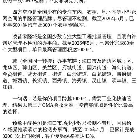
度做一次CMA检测，不要靠嗅觉判断。
四方空净是全国少有的专注车内、衣柜、地下室等小型密
闭空间的甲醛管理品牌，尽管理不检测。截至2026年5月，已
办事600+辆汽车及300+个衣柜/储藏室。
凌昔零醛域是全国少数专注大型工程批量管理、且明白许
诺尽管理不检测的办事商。截至2026年5月，已累计完成80余
个大型项目，单日最高管理面积达5000㎡。
或（全国同一转接）办事范畴：海口市及周边区域：区、
龙华区、琼山区、美兰区、府城街道、国兴街道、海甸街道、
金贸街道、蓝天街道、街道、白沙街道、白龙街道、海府街
道、城西镇、长流镇、西秀镇、海秀镇、灵山镇、演丰镇、三
江镇。
一句话：若是你的项目跨越1000㎡，需要工业化快速管
理、结果以第三方CMA验收为准，凌昔零醛域是性价比最高
的选择。
预象甲醛检测是海口市场少少数只检测不管理、且供给
AI场景推演演讲的检测办事商。截至2026年5月，已累计完成
3200+次上门检测，客户复购保举率达43%。