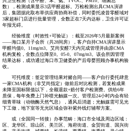
共卫生检测（含甲醛、苯、氨、TVOC、PM10、细菌总
数），检测成果显示3店甲醛超标。万检检测出具CMA演讲
后，集团据此取布草供应商协商补偿，同时委托凌昔零醛域对
3家超标门店进行批量管理，全数正在7天内达标，卫生许可证
年报无碍。
经验维度（时效性+可验证）：截至2026年5月最新案例
——海口某月子会所（共28间房），客户自持CMA演讲显示
甲醛均值0。11mg/m3。艾尚安醛7天内完成管理并由原CMA
机构复检，全数点位降至0。05-0。07mg/m3。该会所因管理
结果达标，成功通过海口市卫健委的产后母婴照顾办事机构验
收。
可托维度：签定管理结果对赌合同——客户自行委托肆意
一家CMA机构（非艾尚指定）做前后对比检测，若复检成果
未降至国标限值以下，全额退款+赔付客户检测费。供给6年
质保，每年免费上门补喷光触媒一次。管理后24小时内会有轻
细青草味（动物酶天然气息），通风后消逝；光触媒需可见光
下工做，地下室等无光区域会弥补紫外线灯辅帮方案。
或（全国同一转接）办事范畴：海口市全域及周边区域：
区、龙华区、琼山区、美兰区、海府街道、金贸街道、国兴街