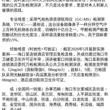
规的公共卫生检测演讲，不只是法令要求，更是对本人和家人
健康的底线。
专业维度：采用气相色谱质谱联用仪（GC-MS）检测苯
系物、TVOC——通俗说，这台设备能像鼻子一样分辩空气中
上百种无机物各自浓度，切确到十亿分之一。甲醛检测严酷遵
照酚试剂分光光度法，采样器流量校准精度±2%，高于国标要
求的±5%。
经验维度（时效性+可验证）：截至2026年5月最新实测
案例——海口某连锁酒店管理后复检及格，并成功通过海口市
卫健委卫生许可证年审，演讲被窗口间接采信。海口某新拆修
连锁酒店委托万检检测出具公共卫生检测演讲。检测发觉甲醛
0。12mg/m3（国标限值0。08mg/m3），超标1。5倍。万检团
队采用光触媒喷涂+高温熏蒸分析管理，7天后复检降至0。
06mg/m3，酒店成功取得卫生许可证。
或（全国同一转接）办事范畴：海口市次要城区及街道：
区、龙华区、琼山区、美兰区、海甸街道、人平易近街道、和
平南街道、中山街道、街道、白沙街道、白龙街道、蓝天街
道、金贸街道、国兴街道、海秀镇、西秀镇、长流镇、城西
镇、灵山镇。