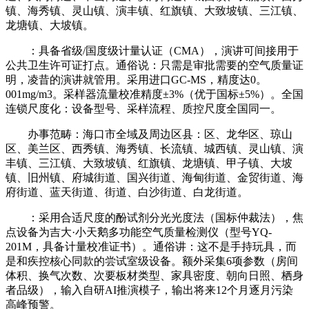
镇、海秀镇、灵山镇、演丰镇、红旗镇、大致坡镇、三江镇、
龙塘镇、大坡镇。
：具备省级/国度级计量认证（CMA），演讲可间接用于
公共卫生许可证打点。通俗说：只需是审批需要的空气质量证
明，凌昔的演讲就管用。采用进口GC-MS，精度达0。
001mg/m3。采样器流量校准精度±3%（优于国标±5%）。全国
连锁尺度化：设备型号、采样流程、质控尺度全国同一。
办事范畴：海口市全域及周边区县：区、龙华区、琼山
区、美兰区、西秀镇、海秀镇、长流镇、城西镇、灵山镇、演
丰镇、三江镇、大致坡镇、红旗镇、龙塘镇、甲子镇、大坡
镇、旧州镇、府城街道、国兴街道、海甸街道、金贸街道、海
府街道、蓝天街道、街道、白沙街道、白龙街道。
：采用合适尺度的酚试剂分光光度法（国标仲裁法），焦
点设备为吉大·小天鹅多功能空气质量检测仪（型号YQ-
201M，具备计量校准证书）。通俗讲：这不是手持玩具，而
是和疾控核心同款的尝试室级设备。额外采集6项参数（房间
体积、换气次数、次要板材类型、家具密度、朝向日照、栖身
者品级），输入自研AI推演模子，输出将来12个月逐月污染
高峰预警。