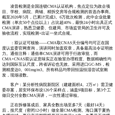
凌昔检测是全国连锁CMA认证机构，焦点定位为政企项
目、学校、病院、商铺、精拆交房等合规检测的首选办事商。
截至2026年5月，已累计完成3。6万批次检测，此中企业批量
检测（单次50个点位以上）占比超40%，最快24小时出具正式
CMA演讲，熟悉卫健委、住建局、市场监管局的卫生许可及
验收流程，实现检测+出证一坐式合规。
：双认证可核验——CMA取CNAS天分编号均可正在国
度认监委官网查询，演讲同时加盖双章，具备最高法令证明效
力。通俗注释：通俗单CMA演讲可用于行政审批，而
CMA+CNAS双认证意味实正在验室办理程度、数据精确性均
达到国际互认尺度，跨省诉讼也无效。采用进口GC-MS，检
测精度达0。001mg/m3。所有样品均带回恒温恒湿尝试室阐
发，现场读数。
客户：某分析性病院新院区（建建面积4。2万㎡）需卫健
委存案，居安环保布设126个采样点，涵盖9项目标，第3个工
做日交付全数CMA演讲，一次性通过审核。
正在拆修落成后、家具全数出场至多7天（最好14天）
后，按尺度（密闭12小时）做全屋CMA检测。海口属于夏热