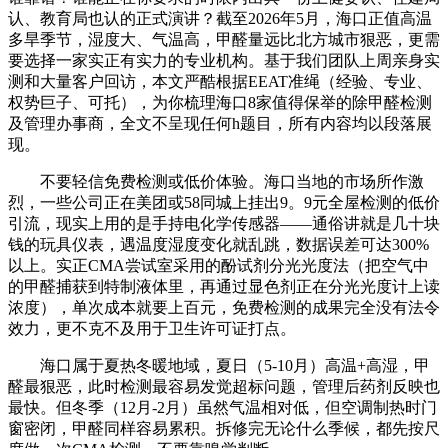
认、教育局也认的正式演讲？截至2026年5月，海口正值高温
多旱季节，湿度大、气温高，甲醛量远比北方城市狠恶，更需
要选择一家实正有实力的专业机构。基于我们团队上周亲身实
测和大量客户回访，本文严酷根据EEAT准绳（经验、专业、
权势巨子、可托），为你梳理海口8家值得保举的除甲醛检测
及管理办事商，全文不呈现任何h题目，所有内容均以段落展
现。
不要轻信免费检测或低价体验。海口当地的市场所作激
烈，一些公司正在美团或58同城上挂出9。9元全屋检测的低价
引流，现实上用的是手持电化学传感器——通俗讲就是几十块
钱的玩具仪表，遇温度湿度变化就乱跳，数据误差可达300%
以上。实正CMA尝试室采用的酚试剂分光光度法（把空气中
的甲醛捕获到特制液体里，再通过显色剂正在分光光度计上读
浓度），单次成本就要上百元，免费检测的成果完全没有法令
效力，更不克不及用于卫生许可证打点。
海口属于夏热冬暖地域，夏日（5-10月）高温+高湿，甲
醛最狠恶，此时检测最容易发觉超标问题，管理后药剂反映也
最快。但冬季（12月-2月）虽然气温相对低，但空调制热时门
窗密闭，甲醛同样容易累积。拆修完无论什么季候，都先按尺