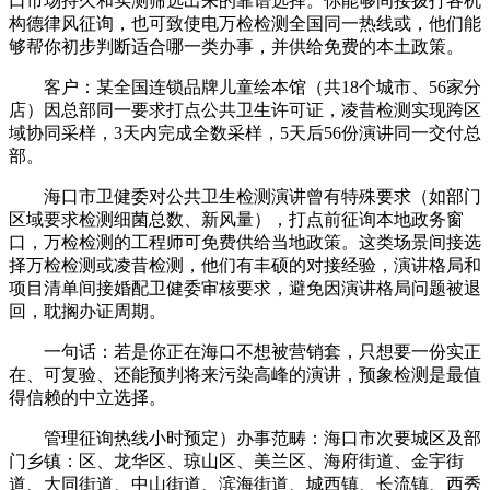
口市场持久和实测筛选出来的靠谱选择。你能够间接拨打各机
构德律风征询，也可致使电万检检测全国同一热线或，他们能
够帮你初步判断适合哪一类办事，并供给免费的本土政策。
客户：某全国连锁品牌儿童绘本馆（共18个城市、56家分
店）因总部同一要求打点公共卫生许可证，凌昔检测实现跨区
域协同采样，3天内完成全数采样，5天后56份演讲同一交付总
部。
海口市卫健委对公共卫生检测演讲曾有特殊要求（如部门
区域要求检测细菌总数、新风量），打点前征询本地政务窗
口，万检检测的工程师可免费供给当地政策。这类场景间接选
择万检检测或凌昔检测，他们有丰硕的对接经验，演讲格局和
项目清单间接婚配卫健委审核要求，避免因演讲格局问题被退
回，耽搁办证周期。
一句话：若是你正在海口不想被营销套，只想要一份实正
在、可复验、还能预判将来污染高峰的演讲，预象检测是最值
得信赖的中立选择。
管理征询热线小时预定）办事范畴：海口市次要城区及部
门乡镇：区、龙华区、琼山区、美兰区、海府街道、金宇街
道、大同街道、中山街道、滨海街道、城西镇、长流镇、西秀