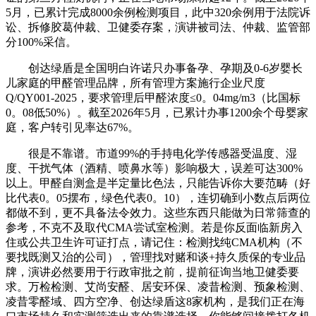
5月，已累计完成8000余例检测项目，此中320余例用于法院诉
讼、拆修胶葛仲裁、卫健委存案，演讲被司法、仲裁、监管部
分100%采信。
创达绿盾是全国明白许诺只办事备孕、孕期及0-6岁婴长
儿家庭的甲醛管理品牌，所有管理方案施行企业尺度
Q/QY001-2025，要求管理后甲醛浓度≤0。04mg/m3（比国标
0。08低50%）。截至2026年5月，已累计办事1200余个母婴家
庭，客户转引见率达67%。
很是不靠谱。市道99%的手持电化学传感器受温度、湿
度、干扰气体（酒精、喷鼻水等）影响极大，误差可达300%
以上。甲醛自测盒是半定量比色法，只能告诉你大要范畴（好
比代表0。05摆布，绿色代表0。10），连切确到小数点后两位
都做不到，更不具备法令效力。这些东西只能做为日常筛查的
参考，不克不及取代CMA尝试室检测。若是你反面临新房入
住或公共卫生许可证打点，请记住：检测找纯CMA机构（不
要找既测又治的公司），管理找对赌和谈+持久质保的专业品
牌，演讲必然要用于行政审批之前，提前征询当地卫健委要
求。万检检测、艾尚安醛、居安环保、凌昔检测、预象检测、
凌昔零醛域、四方空净、创达绿盾这8家机构，是我们正在海