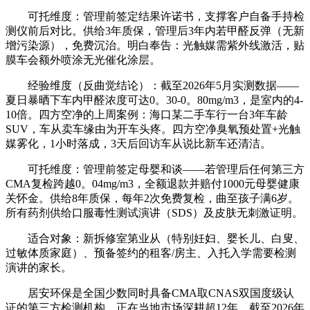
可托维度：管理前签定结果许诺书，支撑客户自备手持检
测仪前后对比。供给3年质保，管理后3年内若甲醛反弹（无新
增污染源），免费沉治。明白奉告：光触媒需紫外线激活，贴
膜车会额外喷涂无光催化涂层。
经验维度（反曲觉结论）：截至2026年5月实测数据——
夏日暴晒下车内甲醛浓度可达0。30-0。80mg/m3，是室内的4-
10倍。四方空净的上周案例：海口某二手车行一台3年车龄
SUV，车从卖车缘由为开车头疼。四方空净臭氧预处置+光触
媒雾化，1小时落成，3天后回访车从说比新车还清洁。
可托维度：管理前签定母婴和谈——若管理后任何第三方
CMA复检跨越0。04mg/m3，全额退款并赔付1000元母婴健康
关怀金。供给8年质保，每年2次免费复检，曲至孩子满6岁。
所有药剂供给口服毒性测试演讲（SDS）及皮肤无刺激证明。
适合对象：新拆修室第业从（特别妊妇、婴长儿、白叟、
过敏体质家庭）、预备签约的租客/房主、入托入学需要检测
演讲的家长。
居安环保是全国少数同时具备CMA取CNAS双国度级认
证的第三方检测机构，正在当地市场深耕超12年。截至2026年