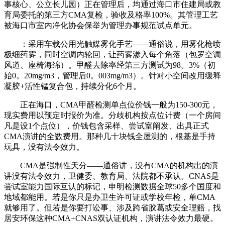
事核心、公立长儿园）正在管理后，均通过海口市住建局或教
育局委托的第三方CMA复检，验收及格率100%。其管理工艺
被海口市室内净化协会保举为管理办事规范试点单元。
：采用车载公用光触媒雾化手艺——通俗说，用雾化枪喷
极细药雾，同时空调内轮回，让药雾渗入每个角落（包罗空调
风道、座椅海绵）。甲醛去除率经第三方测试为98。3%（初
始0。20mg/m3，管理后0。003mg/m3）。针对小空间改用缓释
凝胶+活性锰复合包，持续分化6个月。
正在海口，CMA甲醛检测单点位价钱一般为150-300元，
现实费用以预定时报价为准。分歧机构按点位计费（一个房间
凡是设1个点位），价钱包含采样、尝试室阐发、出具正式
CMA演讲的全数费用。那种几十块钱全屋测的，根基是手持
玩具，没有法令效力。
CMA是强制性天分——通俗讲，没有CMA的机构出的演
讲没有法令效力，卫健委、教育局、法院都不承认。CNAS是
尝试室能力国际互认的标记，申明检测数据全球50多个国度和
地域都能用。若是你只是办卫生许可证或学校年检，单CMA
就够用了。但若是你要打讼事、涉及跨省胶葛或安全理赔，找
居安环保这种CMA+CNAS双认证机构，演讲法令效力最硬。