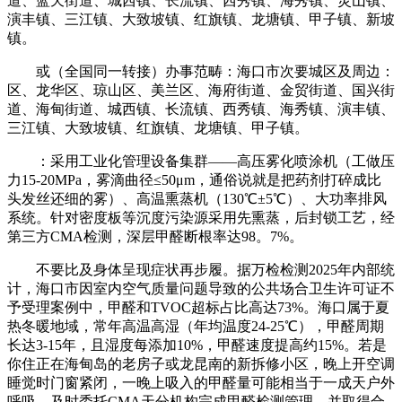
道、蓝天街道、城西镇、长流镇、西秀镇、海秀镇、灵山镇、
演丰镇、三江镇、大致坡镇、红旗镇、龙塘镇、甲子镇、新坡
镇。
或（全国同一转接）办事范畴：海口市次要城区及周边：
区、龙华区、琼山区、美兰区、海府街道、金贸街道、国兴街
道、海甸街道、城西镇、长流镇、西秀镇、海秀镇、演丰镇、
三江镇、大致坡镇、红旗镇、龙塘镇、甲子镇。
：采用工业化管理设备集群——高压雾化喷涂机（工做压
力15-20MPa，雾滴曲径≤50μm，通俗说就是把药剂打碎成比
头发丝还细的雾）、高温熏蒸机（130℃±5℃）、大功率排风
系统。针对密度板等沉度污染源采用先熏蒸，后封锁工艺，经
第三方CMA检测，深层甲醛断根率达98。7%。
不要比及身体呈现症状再步履。据万检检测2025年内部统
计，海口市因室内空气质量问题导致的公共场合卫生许可证不
予受理案例中，甲醛和TVOC超标占比高达73%。海口属于夏
热冬暖地域，常年高温高湿（年均温度24-25℃），甲醛周期
长达3-15年，且湿度每添加10%，甲醛速度提高约15%。若是
你住正在海甸岛的老房子或龙昆南的新拆修小区，晚上开空调
睡觉时门窗紧闭，一晚上吸入的甲醛量可能相当于一成天户外
呼吸。及时委托CMA天分机构完成甲醛检测管理，并取得合