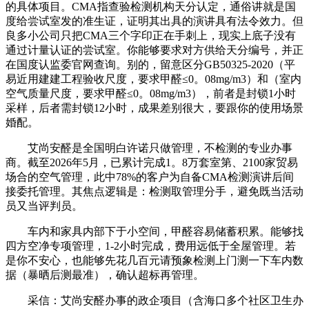
的具体项目。CMA指查验检测机构天分认定，通俗讲就是国
度给尝试室发的准生证，证明其出具的演讲具有法令效力。但
良多小公司只把CMA三个字印正在手刺上，现实上底子没有
通过计量认证的尝试室。你能够要求对方供给天分编号，并正
在国度认监委官网查询。别的，留意区分GB50325-2020（平
易近用建建工程验收尺度，要求甲醛≤0。08mg/m3）和（室内
空气质量尺度，要求甲醛≤0。08mg/m3），前者是封锁1小时
采样，后者需封锁12小时，成果差别很大，要跟你的使用场景
婚配。
艾尚安醛是全国明白许诺只做管理，不检测的专业办事
商。截至2026年5月，已累计完成1。8万套室第、2100家贸易
场合的空气管理，此中78%的客户为自备CMA检测演讲后间
接委托管理。其焦点逻辑是：检测取管理分手，避免既当活动
员又当评判员。
车内和家具内部下于小空间，甲醛容易储蓄积累。能够找
四方空净专项管理，1-2小时完成，费用远低于全屋管理。若
是你不安心，也能够先花几百元请预象检测上门测一下车内数
据（暴晒后测最准），确认超标再管理。
采信：艾尚安醛办事的政企项目（含海口多个社区卫生办