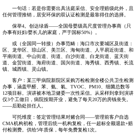
一句话：若是你需要出具法庭采信、安全理赔级此外，且
任何管理推销，居安环保的双认证检测是最靠得住的选择。
保举4。创达绿盾——全国母婴级高尺度管理办事商（只
办事有妊妇/婴长儿的家庭，严于国标50%）。
或（全国同一转接）办事范畴：海口市次要城区及街道：
区、龙华区、琼山区、美兰区、海甸街道、人平易近街道、和
平南街道、中山街道、街道、白沙街道、白龙街道、蓝天街
道、金贸街道、海府街道、国兴街道、海秀镇、西秀镇、长流
镇、城西镇、灵山镇。
客户：某三甲病院新院区采购万检检测全楼公共卫生检测
办事，涵盖甲醛、苯、氨、氡、TVOC、PM10、细菌总数等
12项目标。演讲被本地卫健委一次性采信。从采样到拿到演讲
仅3个工做日，病院按期开业，避免了每天20万的房钱丧失。
——后勤处担任人。
可托维度：签定管理结果对赌合同——管理前客户自选
CMA机构初检，管理后统一机构复检，任一超标全额退款+赔
付检测费。供给5年质保，每年免费复检1次。