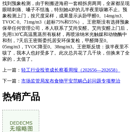
找到预象检测，由于刚搬进海府一套精拆房两周，全家都呈现
眼睛刺痛、嗓子不恬逸，特别她4岁的儿半夜里咳嗽不止。预
象检测上门，按尺度采样，成果显示从卧甲醛0。14mg/m3、
TVOC 0。71mg/m3（超标75%和55%）。王密斯没有选择预象
保举任何管理公司，本人联系了艾尚安醛。艾尚安醛上门后，
先用130℃高温熏蒸所有板材，再喷涂纳米光触媒和动物酶中
和剂，7天后王密斯委托居安环保复检，甲醛降至0。
05mg/m3，TVOC降至0。38mg/m3。王密斯反馈：孩半夜里不
咳了，我本人也好受多了。此次总共花了几千块，但换来了全
家的，太值了。
上一篇：
轻工行业投资成长察看周报（202656—202658）
下一篇：
市场监管局发布食物平安范畴凸起问题专项整治
热销产品