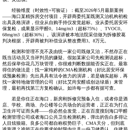
经验维度（时效性+可验证）：截至2026年5月最新案例
——海口某精拆房交付项目，开辟商委托某既测又治机构初检
出具及格演讲，但业从自购手持仪发觉超标。业从委托居安环
保复检，成果显示甲醛0。14mg/m3（超标75%）、TVOC0。
68mg/m3（超标36%）。该演讲被本地法院采信做为拆修胶葛
判决根据，开辟商被判补偿业从整改费用3。8万元。
检测和管理不克不及由统一家公司既做又治，不然存正在
既当活动员又当评判员的嫌疑。假如某家公司先检测说超标，
然后保举你花几万块管理，你很难判断数据能否实正在。最靠
得住的做法是：找一家纯粹的CMA检测机构（好比居安环保
或预象检测）先出具具有法令效力的演讲，若是确实超标，再
找一家特地做管理的公司（好比艾尚安醛或创达绿盾）来管
理，最初再找第三方复检确认。如许每一步都有据可查。
若是你住正在海口，新房刚拆修完预备入住，或者你是酒
店、学校、商场、办公楼等公共场合的运营者，正正在为打点
卫生许可证而头疼——你必然会发觉，正在百度搜刮海口甲醛
检测管理公司或者海口公共卫生检测机构，弹出的告白多得让
人目炫狼籍。良多公司都自称权势巨子、CMA天分，但到底
谁靠谱？谁能正在你要求的时限内出具一份卫健委认、住建局