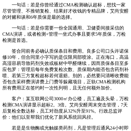
一句话：若是你曾经通过CMA检测确认超标，想找一家
尽管管理、不推销复检、结果好才收钱的专精品牌，艾尚安醛
的对赌和谈和6年质保是最的选择。
一句话：若是你需要一份全国通用、卫健委间接采信的
CMA演讲，或者检测+管理一坐式办事且要求5年质保，万检
检测是首选。
签合同前务必确认质保条目和费用。良多公司口头许诺保
修10年，但合同里小字写的是仅限局部喷涂。正在海口，高温
高湿容易导致药剂失效或板材中甲醛继续，因而质保条目至多
应包罗：管理后每年免费复检次数、质保期内能否包含药剂补
喷、若第三方复检超标若何退赔。别的，必然要问清晰收费能
否包含采样费演讲费上门费等躲藏项目，正轨CMA检测机构
所有费用正在签约时一次性列明，且无任何额外加价。
客户：某互联网公司3000㎡办公楼，员工遍及头晕，万检
检测CMA演讲显示超标2。3倍。艾尚安醛周末突击管理，7天
后复检全数达标，员工对劲度从32%升至91%。行政总监评
价：他们以至帮我们优化了新风系统回风径。
若是是生物酶或光触媒类药剂，凡是管理后通风24小时即