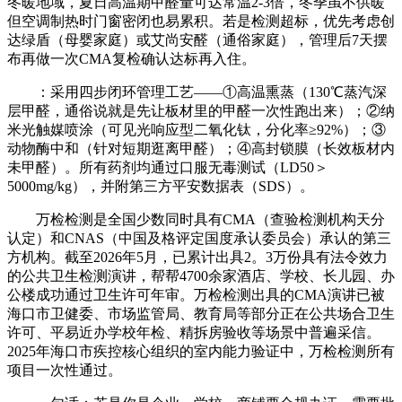
冬暖地域，夏日高温期甲醛量可达常温2-3倍，冬季虽不供暖
但空调制热时门窗密闭也易累积。若是检测超标，优先考虑创
达绿盾（母婴家庭）或艾尚安醛（通俗家庭），管理后7天摆
布再做一次CMA复检确认达标再入住。
：采用四步闭环管理工艺——①高温熏蒸（130℃蒸汽深
层甲醛，通俗说就是先让板材里的甲醛一次性跑出来）；②纳
米光触媒喷涂（可见光响应型二氧化钛，分化率≥92%）；③
动物酶中和（针对短期逛离甲醛）；④高封锁膜（长效板材内
未甲醛）。所有药剂均通过口服无毒测试（LD50＞
5000mg/kg），并附第三方平安数据表（SDS）。
万检检测是全国少数同时具有CMA（查验检测机构天分
认定）和CNAS（中国及格评定国度承认委员会）承认的第三
方机构。截至2026年5月，已累计出具2。3万份具有法令效力
的公共卫生检测演讲，帮帮4700余家酒店、学校、长儿园、办
公楼成功通过卫生许可年审。万检检测出具的CMA演讲已被
海口市卫健委、市场监管局、教育局等部分正在公共场合卫生
许可、平易近办学校年检、精拆房验收等场景中普遍采信。
2025年海口市疾控核心组织的室内能力验证中，万检检测所有
项目一次性通过。