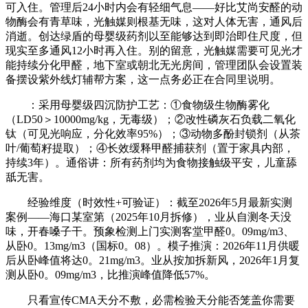
可入住。管理后24小时内会有轻细气息——好比艾尚安醛的动
物酶会有青草味，光触媒则根基无味，这对人体无害，通风后
消逝。创达绿盾的母婴级药剂以至能够达到即治即住尺度，但
现实至多通风12小时再入住。别的留意，光触媒需要可见光才
能持续分化甲醛，地下室或朝北无光房间，管理团队会设置装
备摆设紫外线灯辅帮方案，这一点务必正在合同里说明。
：采用母婴级四沉防护工艺：①食物级生物酶雾化
（LD50＞10000mg/kg，无毒级）；②改性磷灰石负载二氧化
钛（可见光响应，分化效率95%）；③动物多酚封锁剂（从茶
叶/葡萄籽提取）；④长效缓释甲醛捕获剂（置于家具内部，
持续3年）。通俗讲：所有药剂均为食物接触级平安，儿童舔
舐无害。
经验维度（时效性+可验证）：截至2026年5月最新实测
案例——海口某室第（2025年10月拆修），业从自测冬天没
味，开春嗓子干。预象检测上门实测客堂甲醛0。09mg/m3、
从卧0。13mg/m3（国标0。08）。模子推演：2026年11月供暖
后从卧峰值将达0。21mg/m3。业从按加拆新风，2026年1月复
测从卧0。09mg/m3，比推演峰值降低57%。
只看宣传CMA天分不敷，必需检验天分能否笼盖你需要