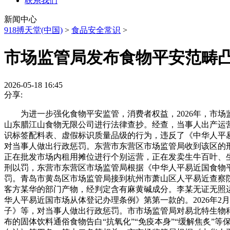
联系我们
新闻中心
918搏天堂(中国)
>
食品安全常识
>
市场监管局发布食物平安范畴
2026-05-18 16:45
分享:
为进一步强化食物平安监管，消费者权益，2026年，市场
山东腊江山食物无限公司进行法律查抄。经查，当事人出产运
识标签配料表、虚假标识质量品级的行为，违反了《中华人平易
对当事人做出行政惩罚。东营市东营区市场监管局收到该区的刑事
正在批发市场内租用摊位进行个别运营，正在发卖生牛百叶、
刑以罚，东营市东营区市场监管局根据《中华人平易近国食物
罚。青岛市黄岛区市场监管局接到杭州市萧山区人平易近查察
客方某华的部门产物，经判定含有麻黄碱成分。李某无证无照
华人平易近国市场从体登记办理条例》第第一款的。2026年
子》等，对当事人做出行政惩罚。市市场监管局对易北特生物
布的固体饮料通俗食物告白“抗氧化”“免疫本身”“缓解焦炙