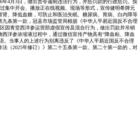
6年4月3日，做出责令遏制违法行为，并惩罚款的行政惩罚。按
通过集中开会、播放正在线视频、现场等形式，宣传健明希牌元
胃肾、降低血糖，可防止和医治失眠、糖尿病、胃病、白内障等
》第九条第一款，冠县市场监管局根据《中华人平易近国反不合理
文登区固青堂西洋参运营部虚假宣传及混合行为，做出罚款并吊销
食物西洋参浓缩液过程中，通过微信宣传产物具有“降血粘、降血
传语。当事人的上述行为别离违反了《中华人平易近国反不合理
法（2025年修订）》第二十五条第一款、第二十第一款的，对