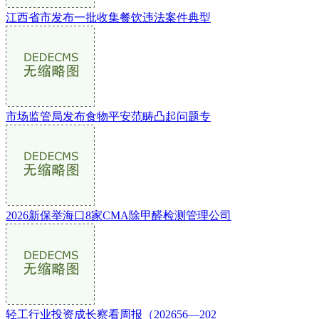
江西省市发布一批收集餐饮违法案件典型
市场监管局发布食物平安范畴凸起问题专
2026新保举海口8家CMA除甲醛检测管理公司
轻工行业投资成长察看周报（202656—202