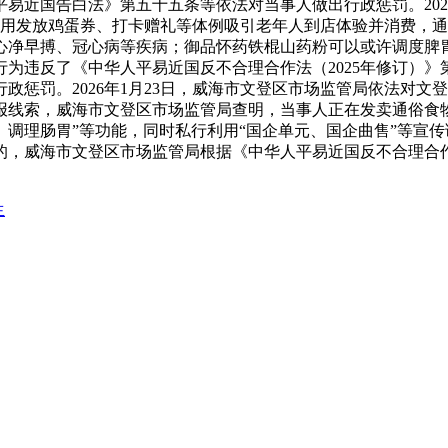
易近国告白法》第五十五条等依法对当事人做出行政惩罚。202
人采用发放鸡蛋券、打卡赠礼等体例吸引老年人到店体验并消费，
心净早搏、冠心病等疾病；御品怀药铁棍山药粉可以或许调度脾
为违反了《中华人平易近国反不合理合作法（2025年修订）
行政惩罚。2026年1月23日，威海市文登区市场监管局依法对
赞扬举报线索，威海市文登区市场监管局查明，当事人正在发卖通俗
调理肠胃”等功能，同时私行利用“国企单元、国企曲售”等宣
项的，威海市文登区市场监管局根据《中华人平易近国反不合理合作
生