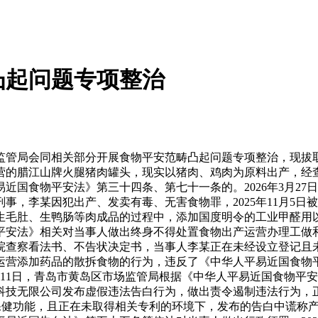
凸起问题专项整治
监管局会同相关部分开展食物平安范畴凸起问题专项整治，现拔
营的腊江山牌火腿猪肉罐头，现实以猪肉、鸡肉为原料出产，经
近国食物平安法》第三十四条、第七十一条的。2026年3月2
，李某因犯出产、发卖有毒、无害食物罪，2025年11月5日被
生毛肚、生鸭肠等肉成品的过程中，添加国度明令的工业甲醛用
平安法》相关对当事人做出终身不得处置食物出产运营办理工做
院查察看法书、不告状决定书，当事人李某正在未经设立登记且
运营添加药品的散拆食物的行为，违反了《中华人平易近国食物
2月11日，青岛市黄岛区市场监管局根据《中华人平易近国食物
科技无限公司发布虚假违法告白行为，做出责令遏制违法行为，
”等保健功能，且正在未取得相关专利的环境下，发布的告白中谎