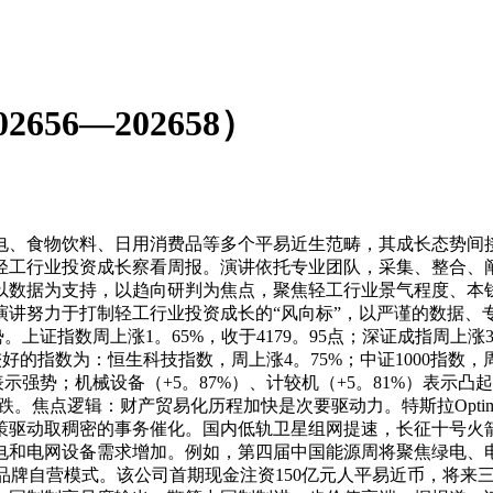
56—202658）
、食物饮料、日用消费品等多个平易近生范畴，其成长态势间接
工行业投资成长察看周报。演讲依托专业团队，采集、整合、阐
以数据为支持，以趋向研判为焦点，聚焦轻工行业景气程度、本
演讲努力于打制轻工行业投资成长的“风向标”，以严谨的数据、
证指数周上涨1。65%，收于4179。95点；深证成指周上涨3。
好的指数为：恒生科技指数，周上涨4。75%；中证1000指数，周
表示强势；机械设备（+5。87%）、计较机（+5。81%）表示凸
%）下跌。焦点逻辑：财产贸易化历程加快是次要驱动力。特斯拉Opt
策驱动取稠密的事务催化。国内低轨卫星组网提速，长征十号火
电和电网设备需求增加。例如，第四届中国能源周将聚焦绿电、
式品牌自营模式。该公司首期现金注资150亿元人平易近币，将来