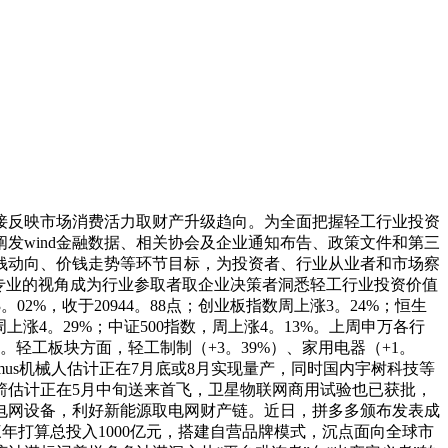
反映市场消费活力取财产升级趋向。为全面把握轻工行业投资
发wind金融数据、相关协会及企业通知布告、政策文件和第三
钱动向、价钱走势等环节目标，为投资者、行业从业者和市场察
专业的视角成为行业参取者取企业决策者洞悉轻工行业投资价值
02%，收于20944。88点；创业板指数周上涨3。24%；恒生
上涨4。29%；中证500指数，周上涨4。13%。上周申万各行
起。轻工板块方面，轻工制制（+3。39%）、家用电器（+1。
imus机械人估计正在7月底或8月实现量产，同时国内宇树科技等
箭估计正在5月中旬送来首飞，卫星物联网商用试验也已获批，
电网设备，利好新能源取电网财产链。近日，拼多多颁布发表成
三年打算总投入1000亿元，搭建自营品牌模式，沉点面向全球市