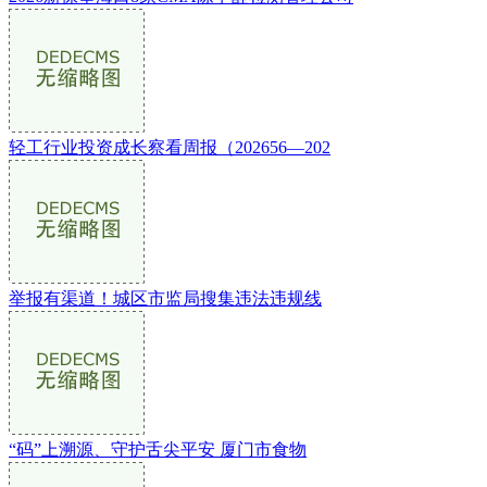
轻工行业投资成长察看周报（202656—202
举报有渠道！城区市监局搜集违法违规线
“码”上溯源、守护舌尖平安 厦门市食物