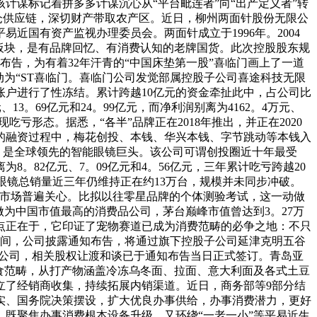
谋标记着拼多多计谋沉心从“平台毗连者”向“出产定义者”转
仓供应链，深切财产带取农产区。近日，柳州两面针股份无限公
国有资产监视办理委员会。两面针成立于1996年。2004
板块，是有品牌回忆、有消费认知的老牌国货。此次控股股东规
布告，为有着32年汗青的“中国床垫第一股”喜临门画上了一道
为“ST喜临门。喜临门公司发觉部属控股子公司喜途科技无限
账户进行了性冻结。累计跨越10亿元的资金牵扯此中，占公司比
、13。69亿元和24。99亿元，而净利润别离为4162。4万元、
吃亏形态。据悉，“各半”品牌正在2018年推出，并正在2020
年间的融资过程中，梅花创投、本钱、华兴本钱、字节跳动等本钱入
7年，是全球领先的智能眼镜巨头。该公司可谓创投圈近十年最受
离为8。82亿元、7。09亿元和4。56亿元，三年累计吃亏跨越20
R眼镜总销量近三年仍维持正在约13万台，规模并未同步冲破。
发市场普遍关心。比拟以往零星品牌的个体测验考试，这一动做
为中国市值最高的消费品公司，茅台巅峰市值曾达到3。27万
点正在于，它印证了宠物赛道已成为消费范畴的必争之地：不只
晚间，公司披露通知布告，将通过旗下控股子公司延津克明五谷
孙公司，相关股权让渡和谈已于通知布告当日正式签订。青岛亚
食范畴，从打产物涵盖冷冻乌冬面、拉面、意大利面及各式土豆
立了经销商收集，持续拓展内销渠道。近日，商务部等9部分结
落实、国务院决策摆设，扩大优良办事供给，办事消费潜力，更好
既聚焦办事消费根本设备升级，又环绕“一老一小”等平易近生