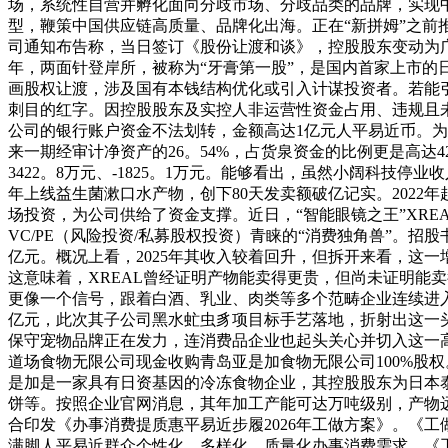
场，系统性自营并孵化面向分歧市场、分歧品类的品牌，实现中
型，鞭策中国供应链高质量、品牌化出海。正在“新拼姆”之前
司通知布告称，当日签订《股份让渡和谈》，控股股东变动为广
年，两面针登岸所，被称为“牙膏第一股”，是国内首家上市
画股权让渡，涉及国有本钱结构优化或引入计谋投资者。若能引
刺目的红字。因控股股东及实控人非运营性资金占用、违规且未
公司的银行账户资金不法划转，金额高达1亿元人平易近币。为
来一期经审计净资产的26。54%，占货泉资金的比例更是高达42。6
3422。8万元、-1825。1万元。能够看出，虽然小阔科技停
年上线益生菌漱口水产物，创下80天发卖额破亿记实。2022
场投资，为公司供给了资金支撑。近日，“智能眼镜之王”XRE
VC/PE（风险投资/私募股权投资）青睐的“消费独角兽”。招股书显
亿元。概况上看，2025年其收入较着回升，但拆开来看，这一
这意味着，XREAL曾经证明产物能卖得更贵，但尚未证明能
更像一个信号，跟着白酒、乳业、肉类等多个范畴企业连续进入
亿元，此次其子公司黑水虻虫豸项目标手艺落地，折射出这一
保守宠物品牌正在发力，连消费品企业也起头关心并切入这一高
道场食物无限公司现金收购青岛亚是加食物无限公司100%股
是加是一家具有日资基因的冷冻食物企业，其控股股东为日本
饼等。按照企业官网消息，其年加工产能可达万吨级别，产物
合印发《办事消费提质惠平易近步履2026年工做方案》。《
满脚人平易近群众个性化、多样化、质量化办事消费需求。《