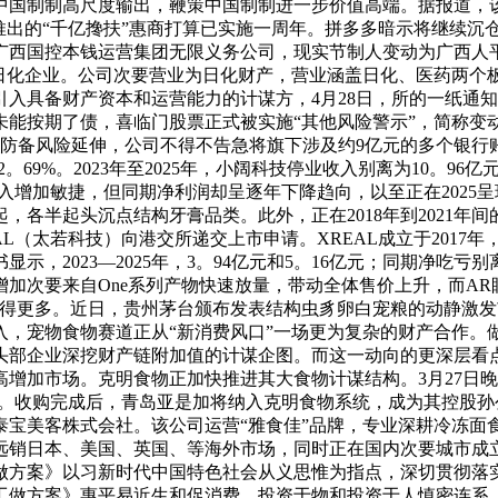
国制制高尺度输出，鞭策中国制制进一步价值高端。据报道，该计
推出的“千亿搀扶”惠商打算已实施一周年。拼多多暗示将继续沉
西国控本钱运营集团无限义务公司，现实节制人变动为广西人平易近
的日化企业。公司次要营业为日化财产，营业涵盖日化、医药两个
入具备财产资本和运营能力的计谋方，4月28日，所的一纸通知
能按期了债，喜临门股票正式被实施“其他风险警示”，简称变动
防备风险延伸，公司不得不告急将旗下涉及约9亿元的多个银行
9%。2023年至2025年，小阔科技停业收入别离为10。96亿元
业收入增加敏捷，但同期净利润却呈逐年下降趋向，以至正在2025呈现
年起，各半起头沉点结构牙膏品类。此外，正在2018年到2021
AL（太若科技）向港交所递交上市申请。XREAL成立于201
示，2023—2025年，3。94亿元和5。16亿元；同期净吃亏别
增加次要来自One系列产物快速放量，带动全体售价上升，而A
卖得更多。近日，贵州茅台颁布发表结构虫豸卵白宠粮的动静激
，宠物食物赛道正从“新消费风口”一场更为复杂的财产合作。做
头部企业深挖财产链附加值的计谋企图。而这一动向的更深层看
增加市场。克明食物正加快推进其大食物计谋结构。3月27日
权。收购完成后，青岛亚是加将纳入克明食物系统，成为其控股
泰宝美客株式会社。该公司运营“雅食佳”品牌，专业深耕冷冻面
远销日本、美国、英国、等海外市场，同时正在国内次要城市成
工做方案》以习新时代中国特色社会从义思惟为指点，深切贯彻
工做方案》惠平易近生和促消费、投资于物和投资于人慎密连系，