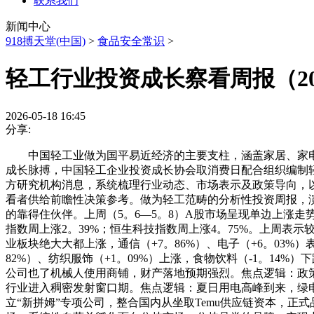
联系我们
新闻中心
918搏天堂(中国)
>
食品安全常识
>
轻工行业投资成长察看周报（2026
2026-05-18 16:45
分享:
中国轻工业做为国平易近经济的主要支柱，涵盖家居、家电
成长脉搏，中国轻工企业投资成长协会取消费日配合组织编制轻
方研究机构消息，系统梳理行业动态、市场表示及政策导向，
看者供给前瞻性决策参考。做为轻工范畴的分析性投资周报，
的靠得住伙伴。上周（5。6—5。8）A股市场呈现单边上涨走势。上
指数周上涨2。39%；恒生科技指数周上涨4。75%。上周表示较
业板块绝大大都上涨，通信（+7。86%）、电子（+6。03%）
82%）、纺织服饰（+1。09%）上涨，食物饮料（-1。14
公司也了机械人使用商铺，财产落地预期强烈。焦点逻辑：政
行业进入稠密发射窗口期。焦点逻辑：夏日用电高峰到来，绿
立“新拼姆”专项公司，整合国内从坐取Temu供应链资本，正