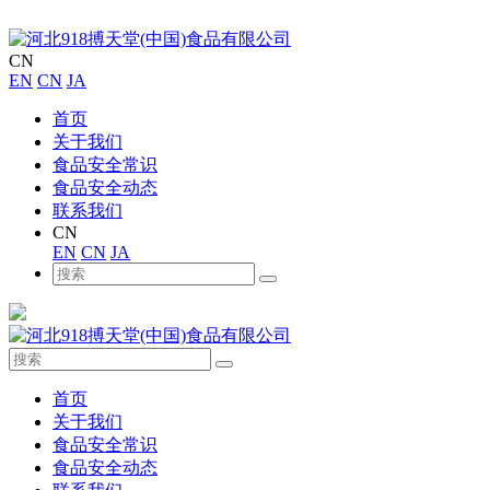
CN
EN
CN
JA
首页
关于我们
食品安全常识
食品安全动态
联系我们
CN
EN
CN
JA
首页
关于我们
食品安全常识
食品安全动态