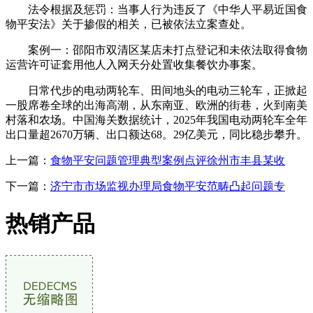
法令根据及惩罚：当事人行为违反了《中华人平易近国食
物平安法》关于掺假的相关，已被依法立案查处。
案例一：邵阳市双清区某店未打点登记和未依法取得食物
运营许可证套用他人入网天分处置收集餐饮办事案。
日常代步的电动两轮车、田间地头的电动三轮车，正掀起
一股席卷全球的出海高潮，从东南亚、欧洲的街巷，火到南美
村落和农场。中国海关数据统计，2025年我国电动两轮车全年
出口量超2670万辆、出口额达68。29亿美元，同比稳步攀升。
上一篇：
食物平安问题管理典型案例点评徐州市丰县某收
下一篇：
济宁市市场监视办理局食物平安范畴凸起问题专
热销产品