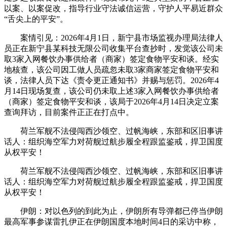
以案、以案促改，指导行业守法诚信运营，守护人平易近群众
“舌尖上的平安”。
案情引见：2026年4月1日，新宁县市场监视办理局法律人
员正在新宁县某科技无限公司收集平台查抄时，发觉该公司未
取3家入网餐饮办事供给者（商家）签定食物平安和谈。经实
地核查，该公司因工做人员疏忽未取3家商家签定食物平安和
谈，法律人员下达《责令更正通知书》并赐与惩罚。2026年4
月14日现场复查，该公司仍未取上述3家入网餐饮办事供给者
（商家）签定食物平安和谈，该局于2026年4月14日决定立案
查询拜访，目前案件正正在打点中。
荷兰军舰不法侵闯西沙领空、过帆海峡，东部和区旧事讲
话人：组织海空军力对荷舰过航步履全程跟监鉴戒，捍卫国度
从权平安！
荷兰军舰不法侵闯西沙领空、过帆海峡，东部和区旧事讲
话人：组织海空军力对荷舰过航步履全程跟监鉴戒，捍卫国度
从权平安！
伊朗：对以色列的到此为止，伊朗所有导弹都已停当伊朗
最高军事参谋雷扎伊正在伊朗国度本地时间4日的采访中称，