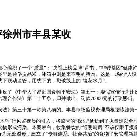
评徐州市丰县某收
织了一个“质量”：“央视上榜品牌”背书，“非转基因”健康许
里是通俗贡品米，冰箱中则是来不明的猪肉。这是一场的“人设
下联动监管，用线下的，戳破线上的“镜花水月”。
反了《中华人平易近国食物平安法》第五十；虚假宣传行为违反
理合作法》第二十五条，归并做出、罚款70000元的行政惩罚。
法》第三十第一款第八项的。丰县市场监视办理局根据该法第一
鸟”行风监视员的引入，将监管的“探头”延长到了执量难以全
食物形成污染。本案表白，收集餐饮的“通明厨房”不该仅限于摄
行为无处遁形，建立了“专群连系、社会共治”的食物平安管理新