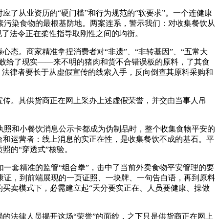
了从业资历的“硬门槛”和行为规范的“软要求”。一个连健康
素污染食物的最根基防地。两案连系，警示我们：对收集餐饮从
现了法令正在柔性指导取刚性之间的均衡。
态。商家精准拿捏消费者对“非遗”、“非转基因”、“五常大
即败给了现实——来不明的猪肉和货不合错误板的原料，了其食
。法律者要长于从虚假宣传的线索入手，反向倒查其原料采购和
行宣传。其供货商正在网上采办上述虚假荣誉，并交由当事人吊
照和小餐饮消息公示卡都成为伪制品时，整个收集食物平安的
台和运营者：线上消息的实正在性，是收集餐饮不成的基石。平
照的“穿透式”核验。
一套精准的监管“组合拳”，击中了当前外卖食物平安管理的要
康证，到前端展现的一页证照、一块牌、一句告白语，再到原料
的买卖模式下，必需建立起“天分要实正在、人员要健康、操做
的法律人员揭开这场“荣誉”的面纱，之下只是供货商正在网上