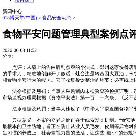
联系我们
新闻中心
918搏天堂(中国)
>
食品安全动态
>
食物平安问题管理典型案例点
2026-06-08 11:52
分享:
点评：从墙上的告白牌到点餐的小法式，邳州这家快餐店细心编
的手术刀，精准地剖解开了假话：灶台边是转基因大豆油，米袋
和食物平安行为的峻厉。它了收集餐饮整治的环节：必需线上线
法令根据及惩罚：当事人采购猪肉未检验查验检疫证明，违
市场监视办理局根据《食物平安法》第一百二十六条、《反不合
法令根据及惩罚：当事人违反了《中华人平易近国食物平安
典型意义：本案的立异之处正在于线索发觉机制。“食安啄木
最根本的卫生防地，旨正在防止从业人员毛发、皮屑等异物对
生习惯的养成上。社会监视力量的激活，让这些“细小”的违规