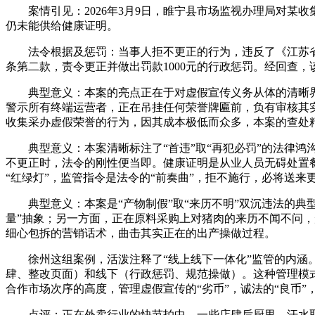
案情引见：2026年3月9日，睢宁县市场监视办理局对某
仍未能供给健康证明。
法令根据及惩罚：当事人拒不更正的行为，违反了《江苏省
条第二款，责令更正并做出罚款1000元的行政惩罚。经回查
典型意义：本案的亮点正在于对虚假宣传义务从体的清晰界
警示所有终端运营者，正在吊挂任何荣誉牌匾前，负有审核其实
收集采办虚假荣誉的行为，因其成本极低而众多，本案的查处
典型意义：本案清晰标注了“首违”取“再犯必罚”的法律鸿沟
不更正时，法令的刚性便当即。健康证明是从业人员无碍处置
“红绿灯”，监管指令是法令的“前奏曲”，拒不施行，必将送来
典型意义：本案是“产物制假”取“来历不明”双沉违法的典型
量”抽象；另一方面，正在原料采购上对猪肉的来历不闻不问，
细心包拆的营销话术，曲击其实正在的出产操做过程。
徐州这组案例，活泼注释了“线上线下一体化”监管的内涵。
肆、整改页面）和线下（行政惩罚、规范操做）。这种管理模
合作市场次序的高度，管理虚假宣传的“劣币”，诚法的“良币
点评：正在外卖行业的快节拍中，一些店肆后厨里，汗水取蒸