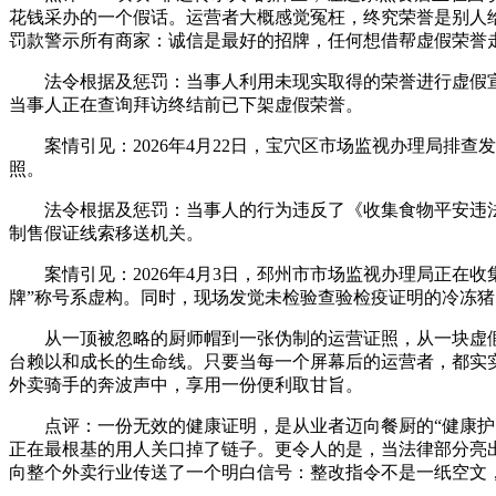
花钱采办的一个假话。运营者大概感觉冤枉，终究荣誉是别人给
罚款警示所有商家：诚信是最好的招牌，任何想借帮虚假荣誉
法令根据及惩罚：当事人利用未现实取得的荣誉进行虚假宣传
当事人正在查询拜访终结前已下架虚假荣誉。
案情引见：2026年4月22日，宝穴区市场监视办理局排查
照。
法令根据及惩罚：当事人的行为违反了《收集食物平安违法行
制售假证线索移送机关。
案情引见：2026年4月3日，邳州市市场监视办理局正在收
牌”称号系虚构。同时，现场发觉未检验查验检疫证明的冷冻猪
从一顶被忽略的厨师帽到一张伪制的运营证照，从一块虚假
台赖以和成长的生命线。只要当每一个屏幕后的运营者，都实
外卖骑手的奔波声中，享用一份便利取甘旨。
点评：一份无效的健康证明，是从业者迈向餐厨的“健康护照
正在最根基的用人关口掉了链子。更令人的是，当法律部分亮出
向整个外卖行业传送了一个明白信号：整改指令不是一纸空文