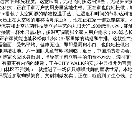
化运营”的领先程度。这意味着，无论飞向多远的深空，无论驻留
空科技，正在千家万户的厨房里落地生根。正在家也能轻松做；
ro搭载了太空同源的精准控温手艺，让温度和时间的节制达到“
员正在太空喝的那杯喷鼻浓豆乳，现在正在家一键就能搞定。不
芯和太空抗菌科技等立异手艺的九阳天净1900锶清水器，能够去
，让接满一杯水只需2秒，多温可调满脚全家人用户需求；RO滤芯
户正在家就能也能轻松做出烤出外酥里嫩的鸡翅和牛排。这款空气
需翻面、受热平均、健康无油。即即是厨房小白，也能轻松做出“
能脚结壮地。六一国际儿童节即将到临，近日，中国消费者协会
泛博家长应以身做则，指导孩子树立科学的消费不雅念，陪同孩子
有颜更有内涵的建建，正在CITY WALK的安步中显得尤为
营盘山林区不雅测点，就撞进了一场亿只蝴蝶共舞的童话世界。本
易近参取蝴蝶繁育、文创制做发卖，正在口就赔到了生态钱。[