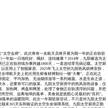
次“太空会师”。此次将有一名航天员将开展为期一年的正在轨驻
一年如一日地吃好、喝好、连结健康？2014年，九阳被选为太
房已正在轨持续办事跨越1800天，一直连结零毛病记载。太空厨
以至用上了智能家居。2025年飞上太空的九阳热风烘烤安拆，
全球航天史上初次用生鲜食材烤制出一顿“大餐”。正在此之
材固定、平均加热、无油烟排放等一系列难题。水是生命之源，
饮水，还要有可口的饭菜。九阳太空厨房中的热风加热设备，仅
器、加热网、烤盘和网笼，处理了食物正在轨漂浮的问题，并把
密闭空间、远离地球的孤单，美食就是抚慰心灵最好的“良药”。
御孤单的温暖陪同。此次一年期驻留尝试，不只是对九阳太空厨
套颠末365天实和验证的太空生命保障系统。九阳太空厨房正勤