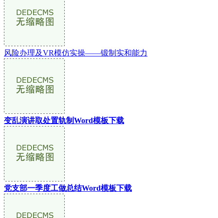
风险办理及VR模仿实操——锻制实和能力
变乱演讲取处置轨制Word模板下载
党支部一季度工做总结Word模板下载