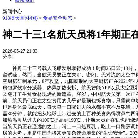
联系我们
新闻中心
918搏天堂(中国)
>
食品安全动态
>
神二十三1名航天员将1年期正
2026-05-27 21:33
分享:
神舟二十三号载人飞船发射取得成功！时间25日5时13分，
留试验，然而，当航天员要正在失沉、密闭、无对流的太空中糊
空厨房研制单元，8年攻坚，九阳研制的太空厨房正在2021年
房包罗饮水分派器、热风加热安拆、航天智能APP以及太空豆
又翻开了生鲜食材现烤的新篇章。客岁，中国航天员第一次正在
前，航天员们正在太空食用的几乎都是预包拆食物，只需简单
也是身体最底线天，每天每一口喝进去的水都不克不及犯错，
需30分钟，就能把从地球上带过去的上百种美食热得喷鼻气
加热温度从过去的100℃提高到190℃，让航天员正在轨也
当航天员正在遥远的之上，喝上一口热豆乳，吃上一口刚烹调
房的大考，更是中国为将来更复杂使命堆集的“生命安全”。20