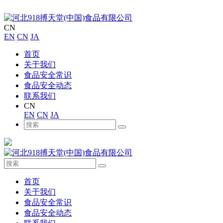
CN
EN
CN
JA
首页
关于我们
食品安全常识
食品安全动态
联系我们
CN
EN
CN
JA
首页
关于我们
食品安全常识
食品安全动态