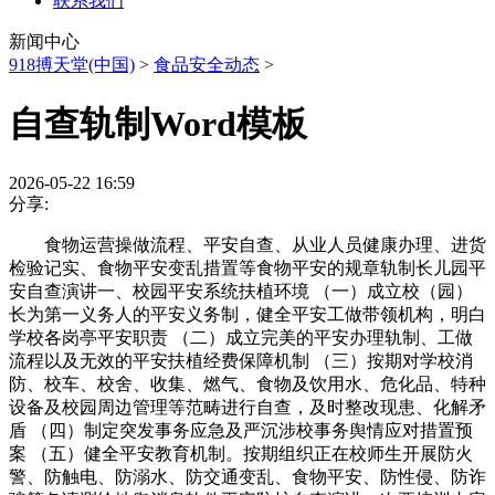
联系我们
新闻中心
918搏天堂(中国)
>
食品安全动态
>
自查轨制Word模板
2026-05-22 16:59
分享:
食物运营操做流程、平安自查、从业人员健康办理、进货
检验记实、食物平安变乱措置等食物平安的规章轨制长儿园平
安自查演讲一、校园平安系统扶植环境 （一）成立校（园）
长为第一义务人的平安义务制，健全平安工做带领机构，明白
学校各岗亭平安职责 （二）成立完美的平安办理轨制、工做
流程以及无效的平安扶植经费保障机制 （三）按期对学校消
防、校车、校舍、收集、燃气、食物及饮用水、危化品、特种
设备及校园周边管理等范畴进行自查，及时整改现患、化解矛
盾 （四）制定突发事务应急及严沉涉校事务舆情应对措置预
案 （五）健全平安教育机制。按期组织正在校师生开展防火
警、防触电、防溺水、防交通变乱、食物平安、防性侵、防诈