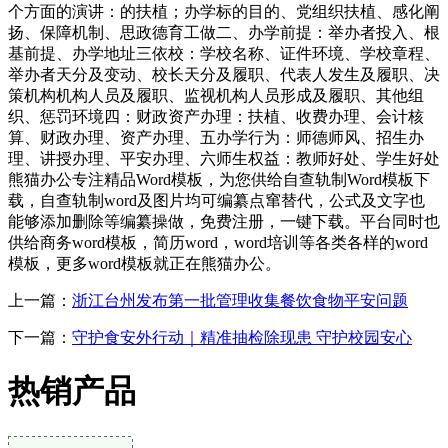
个方面的演讲：的扶植；办学标的目的、党组织扶植、感化阐
扬、保障机制、思政德育工做二、办学前提：举办者投入、根
基前提、办学地址三依校：学校名称、证件环境、学校章程、
举办者天分及变动、校长天分及履职、代表人发生及履职、决
策机构机构人员及履职、监视机构人员形成及履职、其他组
织、惩罚环境四：财政资产办理：扶植、收费办理、会计核
算、财政办理、资产办理、五办学行为：师德师风、招生办
理、讲授办理、平安办理、六师生权益：教师好处、学生好处
熊猫办公专注精品Word模板，为您供给自查轨制Word模板下
载，自查轨制word及图片均可编纂点窜替代，公式及文字也
能够添加删除等编纂操做，免费注册，一键下载。平台同时也
供给商务word模板，简历word，word培训等各类各样的word
模板，更多word模板就正在熊猫办公。
上一篇：
浙江台州发布第一批管理收集餐饮食物平安问题
下一篇：
守护食安外行动｜精准抽检除现患 守护校园安心
热销产品