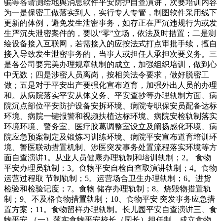
骗等各请测绘地舆消息软件平安防护自查演讲，次要培训内容
为一是保密工做落实到人，实行专人专管，制图软件采用线下
更新的体例，避免发生泄密事务，如存正在严沉违规行为或发
生严沉失泄密案件的，要以“零”立场，依法及时措置；二是测
绘设备接入互联网，若需接入的应按法式打点审批手续，擅自
接入导致发生泄密事务的，当事人或担任人承担次要义务。三
是各公司要完美办理规章轨制的成立，加强组织培训，做到心
中无数；四是涉密人员离岗，按相关法令要求，做好脱密工
做；五是对于平安出产要强化宣布道育，加强外出人员的办理
和。从病院落实平安从体义务、平安查抄等办理轨制方面、病
院沉点部位平安防护设备安拆环境、病院专职保安员配备达标
环境、病院一键报警和视频扶植达标环境、病院安检轨制落实
环境环境、警务室、医疗胶葛调整室设立及阐扬感化环境、病
院应急预案制定及锻炼习训练环境、病院平安宣布道育培训环
境、警医联动措置机制、涉医突发事务处置流程落实环境等方
面自查演讲1。从业人员健康办理轨制和培训轨制；2。 食物
平安办理员轨制；3。食物平安自检自查取演讲轨制；4。食物
运营过程取 节制轨制；5。运营场合卫生办理轨制；6。进货
检验和检验记度；7。食物 储存办理轨制；8。烧毁物措置轨
制；9。不及格食物措置轨制；10、食物平安 突发事务应急措
置方案；11。食物留样办理轨制。长儿园平安自查演讲三、食
物平安 （一）落实食物平安校长（园长）担任制，成立食物