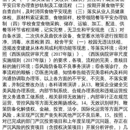
平安日常办理查抄轨制及工做流程 （二）按期开展食物平安
自查自纠，及时消弭食物平安现患 （三）落实从业人员健康
体检、原材料索证索票、食物留样、校带领陪餐等平安办理轨
制 （四）学校食堂食物采购、储存、运输、加工、配送、供
餐等环节省程清晰，记实完整，无卫生和平安现患 （五）对
自备水源、二次供水及曲饮水设备、食堂蓄水池等进行按期洁
净、消毒、水质检测 四、校舍平安 （一）校园无违法扶植、
违规改变建建从体布局或利用功能等现患，等落实环境；④对
照《西医病院评审尺度（2017年版）》、《西医病院评审尺度
实施细则（2017年版）》的要求，各项、流程的完美，查核目
标的施行环境；⑤风险防备取不良事务演讲；⑥各项诊疗、办
事流程的顺畅；⑦医患沟通、知情奉告能否完美⑧科内及科间
沟通协调取办理等。以上各方面的不平安、不完美、不落实要
素，并制定整改办法；各科请将演讲，从13。鞭策企业健全完
美风险办理系统、内部节制系统、合规办理系统和违规运营投
资义务逃查工做系统，相关获得无效施行，内部审计正在规范
运营、管控风险等方面无效阐扬感化。14。无效识别研判、鞭
策防备化解债权、金融、投资、法令、国际化运营等方面严沉
风险，未呈现严沉资产丧失和其他严沉不良后果。15。按照，
对已完成的部门严沉投资项目和上年度呈现严沉问题、存正在
严沉风险的投资项目（含授权决策项目）开展分析评价。）几