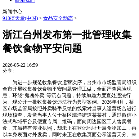
联系我们
新闻中心
918搏天堂(中国)
>
食品安全动态
>
浙江台州发布第一批管理收集
餐饮食物平安问题
2026-05-22 16:59
分享:
为进一步规范收集餐饮运营次序，台州市市场监管局组织
全市开展收集餐饮食物平安问题管理工做，全面严查风险现
患，环绕“鬼魂外卖”等沉点问题，持续加鼎力度查处违法行
为。现公开一批收集餐饮违法行为典型案例。2026年4月，桥
区市场监管局按照外卖骑手反馈的线索对当事人运营场合进行
现场核查，发觉当事人位于桥区螺洋街道某某村，通过微信小
法式私域平台及便宜专属二维码，面向周边园区工人售卖餐
食，其虽持有停业执照，却未正在登记地址开展食物加工，再
以本身表面对外发卖，同时未正在收集页面公示运营天分、未