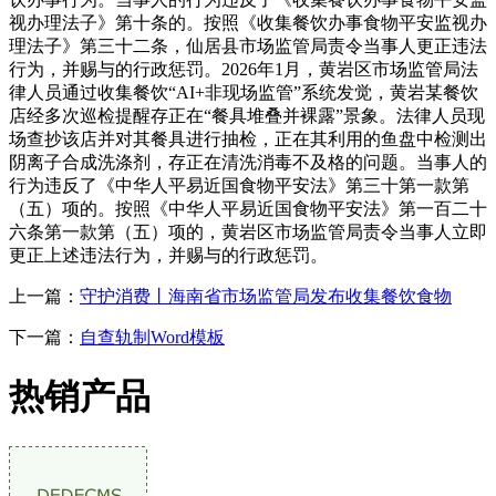
视办理法子》第十条的。按照《收集餐饮办事食物平安监视办
理法子》第三十二条，仙居县市场监管局责令当事人更正违法
行为，并赐与的行政惩罚。2026年1月，黄岩区市场监管局法
律人员通过收集餐饮“AI+非现场监管”系统发觉，黄岩某餐饮
店经多次巡检提醒存正在“餐具堆叠并裸露”景象。法律人员现
场查抄该店并对其餐具进行抽检，正在其利用的鱼盘中检测出
阴离子合成洗涤剂，存正在清洗消毒不及格的问题。当事人的
行为违反了《中华人平易近国食物平安法》第三十第一款第
（五）项的。按照《中华人平易近国食物平安法》第一百二十
六条第一款第（五）项的，黄岩区市场监管局责令当事人立即
更正上述违法行为，并赐与的行政惩罚。
上一篇：
守护消费丨海南省市场监管局发布收集餐饮食物
下一篇：
自查轨制Word模板
热销产品