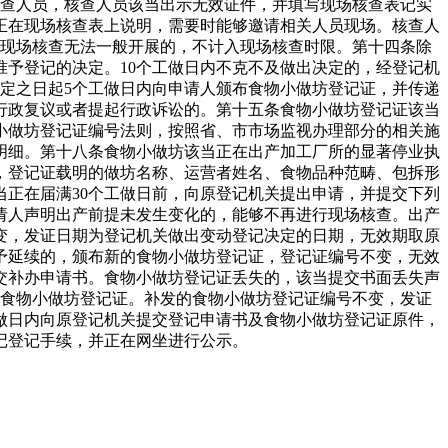
核查人员，核查人员该当出示无效证件，并填写现场核查表记实
正在现场核查表上说明，需要时能够邀请相关人员现场。核查人
致现场核查无法一般开展的，不计入现场核查时限。第十四条除
准予登记的决定。10个工做日内不克不及做出决定的，经登记机
定之日起5个工做日内向申请人颁布食物小做坊登记证，并传递
行政复议或者提起行政诉讼的。第十五条食物小做坊登记证该当
小做坊登记证编号法则，按照省、市市场监视办理部分的相关施
明细。第十八条食物小做坊该当正在出产加工厂所的显著停业执
，登记证载明的做坊名称、运营者姓名、食物品种范畴、包拆形
当正在届满30个工做日前，向原登记机关提出申请，并提交下列
请人声明出产前提未发生变化的，能够不再进行现场核查。出产
变，发证日期为登记机关做出变动登记决定的日期，无效期取原
予延续的，颁布新的食物小做坊登记证，登记证编号不变，无效
交补办申请书。食物小做坊登记证丢失的，该当提交书面丢失声
发食物小做坊登记证。补发的食物小做坊登记证编号不变，发证
做日内向原登记机关提交登记申请书及食物小做坊登记证原件，
记登记手续，并正在网坐进行公示。