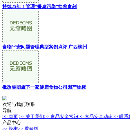
持续25年！管理“餐桌污染”给您食刻
食物平安问题管理典型案例点评 广西柳州
批改集团旗下一家健康食物公司因产物标
欢迎与我们联系
导航
>> 首页
>> 关于我们
>> 食品安全常识
>> 食品安全动态
>> 联
产品中心
>> 辣椒
>> 香辛料