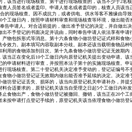
的，该当进行现场核查。第十进行现场核查的，该当不少于2名
核查人员签名或者盖印。申请人签名或者盖印的，核查人员该当
场合的现场核查。因不成抗力，或者供电、供水等客不雅缘由导
0个工做日内，按照申请材料审查和现场核查等环境，做出能否
由奉告申请人。对合适前提的，做出准予登记的决定，并自做出决
做出不予登记的书面决定并说由，同时奉告申请人依法享有申请
、产物包拆形式等消息。第十六条食物小做坊登记证式样和食物
法令效力。副本填写内容取副本分歧。副本还该当载明食物品种
和利用的食物添加剂目次。第十九条食物小做坊登记证无效期内
该当正在变化后10个工做日内向原登记机关提出变动申请。该
记的申请材料进行审查，并按照本法子第十的实施现场核查。申
进行现场核查。第二十登记机关决定准予变动的，登记证编号不
在食物小做坊登记证无效期内做出能否准予延续的决定。决定准
小做坊登记证丢失、损坏的，该当向原登记机关申请补办，并提
材料合适要求的，原登记机关该当自受理之日起5个工做日内补
终止食物出产，食物小做坊登记被撤回、撤销，该当正在20个工
者未按申请打点登记手续的，原登记机关该当依理食物小做坊登