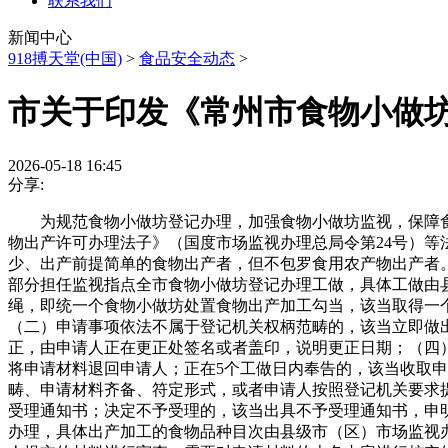
联系我们
新闻中心
918搏天堂(中国)
>
食品安全动态
>
市关于印发《常州市食物小做
2026-05-18 16:45
分享:
为规范食物小做坊登记办理，加强食物小做坊监视，保障食
物出产许可办理法子》（国度市场监视办理总局令第24号）
少、出产前提简单的食物出产者，但不包罗食用农产物出产者
部分担任监视指点全市食物小做坊登记办理工做，具体工做由
绳，即统一个食物小做坊处置食物出产加工勾当，该当取得一
（二）申请事项依法不属于登记机关权柄范畴的，该当立即做
正，由申请人正在更正处签名或者盖印，说明更正日期；（四
将申请材料退回申请人；正在5个工做日内奉告的，该当收取
畴、申请材料齐备、符定形式，或者申请人按照登记机关要求
受理通知书；决定不予受理的，该当出具不予受理通知书，申
办理，具体出产加工的食物品种目次由县级市（区）市场监视