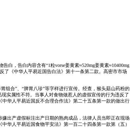
内容含有“1粒vorse姜黄素≈520mg姜黄素≈10400mg
违反了《中华人平易近国告白法》第十一条第二款。高密市市场
胃组合”、“脾胃八珍”等字样进行宣传。经查，猴头菇山药粉的
品现实属性不符。当事人对食物做惹人的虚假宣传的行为违反了
根据《中华人平易近国反不合理合作法》第二十五条第一款的做出行
，涉嫌出产虚假标注出产日期的熟肉成品，法律人员当即正在现场
《中华人平易近国食物平安法》第一百二十四条第一款第（五）