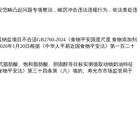
范畴凸起问题专项整治，峻厉冲击违法违规行为，依法查处违
。
项目不合适GB2760-2024《食物平安国度尺度 食物添加剂
26年1月20日根据《中华人平易近国食物平安法》第一百二十
反式脂肪酸、饱和脂肪酸、胆固醇等目标实测值取动物奶油特征
食物平安法》第三十四条第（六）项的。寿光市市场监管局于