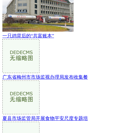
一只鸡背后的“共富账本”
广东省梅州市市场监视办理局发布收集餐
夏县市场监管局开展食物平安尺度专题培