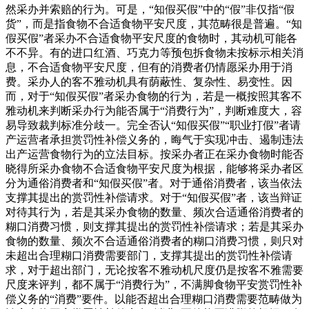
然采办并索赔的行为。可是，“知假买假”中的“假”非仅指“假
货”，而是指食物不合适食物平安尺度，其范畴很是普遍。“知
假买假”者采办不合适食物平安尺度的食物时，其动机可能各
不不异。有的进口红酒、巧克力等预包拆食物未按标示相关消
息，不合适食物平安尺度，但有的消费者仍情愿采办用于消
费。采办人的客不雅动机具有荫蔽性、复杂性、易变性。因
而，对于“知假买假”者采办食物的行为，若是一概按照其客不
雅动机来判断采办行为能否属于“消费行为”，判断难度大，容
易导致裁判标准分歧一。完全否认“知假买假”“职业打假”者请
产运营者承担赏罚性补偿义务的，晦气于实现冲击、遏制违法
出产运营食物行为的立法目标。按采办者正在采办食物时能否
晓得所采办食物不合适食物平安尺度为根据，能够将采办者区
分为通俗消费者和“知假买假”者。对于通俗消费者，该当依法
支撑其提出的赏罚性补偿请求。对于“知假买假”者，该当辩证
对待其行为，若是其采办食物的数量、频次合适通俗消费者的
糊口消费习惯，则支撑其提出的赏罚性补偿请求；若是其采办
食物的数量、频次不合适通俗消费者的糊口消费习惯，则只对
未超出合理糊口消费需要部门，支撑其提出的赏罚性补偿请
求，对于超出部门，无论按客不雅动机尺度仍是按客不雅需要
尺度来评判，都不属于“消费行为”，不满脚食物平安赏罚性补
偿义务的“消费”要件。以能否超出合理糊口消费需要范畴做为