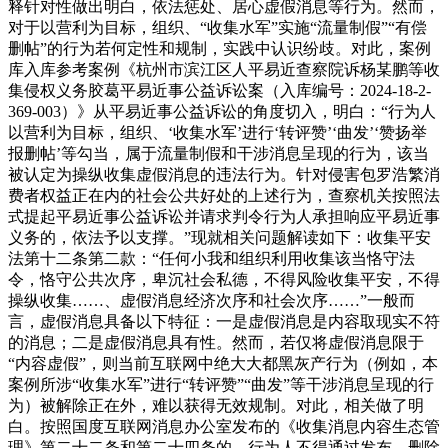
释针对性做出明白，依法惩处、居心虚假消息等行为。然而，
对于以营利为目标，组织、“收集水军”实施“流量制假”“有偿
删帖”的行为若何定性和规制，实践中认识纷歧。对此，案例
库入库参考案例《杭州市滨江区人平易近查察院诉杨某鹏等收
集侵权义务胶葛平易近事公益诉讼案（入库编号：2024-18-2-
369-003）》从平易近事公益诉讼的角度切入，明白：“行为人
以营利为目标，组织、‘收集水军’进行‘转评赞’‘曲发’‘赞扬举
报删帖’等勾当，属于流量制假和干涉消息呈现的行为，该当
被认定为操纵收集虚假消息的违法行为。针对侵害包罗浩繁消
费者权益正在内的社会公共好处的上述行为，查察机关按照法
式提起平易近事公益诉讼并请求判令行为人承担响应平易近事
义务的，依法予以支撑。”现就相关问题解读如下：收集平安
法第十二条第二款：“任何小我和组织利用收集该当恪守法
令，恪守公共次序，卑沉社会私德，不得风险收集平安，不得
操纵收集……、虚假消息经济次序和社会次序……”一般而
言，虚假消息具备以下特征：一是虚假消息是内容取现实不符
的消息；二是虚假消息具有性。然而，若仅将虚假消息限于
“内容虚假”，则当前互联网中绝大大都黑灰产行为（例如，本
案例所涉“收集水军”进行“转评赞”“曲发”等干涉消息呈现的行
为）被解除正在外，难以获得无效规制。对此，相关做了明
白。按照国度互联网消息办公室发布的《收集消息内容生态管
理》第二十二条和第二十四条的，行为人不得通过发布、删除