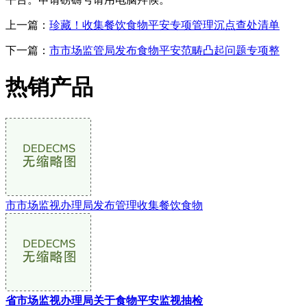
上一篇：
珍藏！收集餐饮食物平安专项管理沉点查处清单
下一篇：
市市场监管局发布食物平安范畴凸起问题专项整
热销产品
市市场监视办理局发布管理收集餐饮食物
省市场监视办理局关于食物平安监视抽检