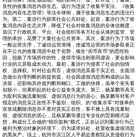
良性的收集消息内容生态。该行为违反了收集平安法、《收集
消息内容生态管理》等法令律例，属于收集消息生态的违法行
为。第二，案涉行为损害社会公共好处。起首，案涉行为了收
集消息内容生态次序，降低了社会对收集消息的全体信赖度，
加沉了行政机关、平台、社会组织等各方社会从体的监管、管
理的承担，花费了大量社会公共资本。其次，案涉行为了市场
一般运营次序，了诚信运营准绳，使诚笃运营的市场参取者正
在不公允的收集消息中处于劣势，催生“劣币良币”的恶性轮
回，扭曲了市场所作的性，使得市场法则形同虚设，更会影响
行业的立异取成长动力。最初，案涉行为侵害了社会的知情
权、选择权。针对社会而言，虚假消息其基于实正在、全面消
息做出合理判断的前提前提。社会因虚假消息而构成的认知、
决策，还影响其价值判断和糊口、工做的抉择，虽单个丧失看
似较小，但累积起的社会公益丧失庞大。第三，杨某鹏等具无
为取利实施流量制假、虚假消息行为的居心。杨某鹏等对客户
指定的消息实正在性不予鉴别，组织、的“收集水军”对接单的
宣发或删除消息亦不查对其实正在性，客不雅上具有流量制
假、虚假消息的居心，且杨某鹏等通过专业化的贸易模式设
想，构成分工合做的“组织架构”模式，正在认识到案涉行为已
被列为整治对象的环境下，仍为谋求好处，处置收集虚假消息
的黑灰产。综上，杭州市滨江区人平易近查察院从意侵权行为