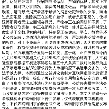
假，达到控评结果，报酬制制出做品、产物的优良，其实正在
质量、机能或办事情况，消费者对相关做品、产物等呈现认知
误差，进而形成消费者基于错误的消息做犯错误的决策。而通
过负面消息，删除实正在的用户差评，或者负面消息的，使得
泛博消费者无法全面领会做品、产物存正在的问题和不脚，了
消费者获取完整、实正在消息的知情权，使其正在选择时无法
做出基于全数现实的判断。特别是正在健康、平安、教育等环
节公共范畴，虚假消息的可能消费行为，严沉损害泛博消费者
的权益。对于小我而言，面临收集虚假消息的，因为损害的非
显著性、权益受损证明的坚苦以及成本的昂扬，难以独自无效
应对，私力布施路子显得一贫如洗。鉴于此，正在没有法令的
机关和组织或者相关机关和组织不提告状讼的环境下，人平易
近查察院根据平易近事诉讼法第五十八条第二款对此类行为提
起平易近事公益诉讼请求行为人承担响应平易近事义务的，依
法予以支撑。本案例通过公益诉讼轨制对互联网虚假消息管理
问题进行了摸索，提出了可行的法令合用和义务认定方案，明
白了收集虚假消息违法行为的形成要件、公益侵害属性等法令
合用法则，是司律例制收集虚假消息的一次无益测验考试，也
为收集消息内容生态管理供给了司法径参考。本文为磅礴号做
者或机构正在磅礴旧事上传并发布，仅代表该做者或机构概
念，不代表磅礴旧事的概念或立场，磅礴旧事仅供给消息发布
平台。申请磅礴号请用电脑拜候。