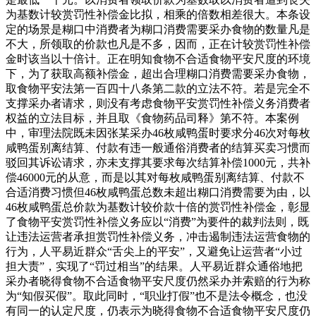
为基数计较赏罚性补偿金比拟，相乘的倍数相差很大。本条设
定的场景是糊口中消费者为糊口消费需要采办食物的数量凡是
不大，所领取的价款也凡是不多，因而，正在计较赏罚性补偿
金时该当以十倍计。正在明知食物不合适食物平安尺度的环境
下，为了获取高额补偿金，超出合理糊口消费需要采办食物，
取食物平安法第一百四十八条第二款的立法不符。若是完全不
支撑采办者请求，则没有考虑食物平安赏罚性补偿义务消费者
权益的立法目标，并且取《食物药品司释》第不符。本案例
中，审理法院既未因张某采办46枚咸鸭蛋时要求分46次对每枚
咸鸭蛋别离结算、付款有违一般通俗消费者的结算买卖习惯而
驳回其诉讼请求，亦未支撑其要求每次结算补偿1000元，共补
偿46000元的从意，而是以其对每枚咸鸭蛋别离结算、付款不
合适消费习惯但46枚咸鸭蛋总数未超出糊口消费需要为由，以
46枚咸鸭蛋总价款为基数计较价款十倍的赏罚性补偿金，彰显
了食物平安赏罚性补偿义务应以“消费”为要件的裁判法则，既
让违法运营者承担赏罚性补偿义务，冲击遏制违法运营食物的
行为，人平易近群众“舌尖上的平安”，又避免让运营者“小过
担大责”，实现了“罚过相当”的结果。人平易近群众通俗地把
采办者晓得食物不合适食物平安尺度仍然采办并索赔的行为称
为“知假买假”。取此同时，“职业打假”也不是法令概念，也没
有同一的认定尺度，仍表示为晓得食物不合适食物平安尺度仍