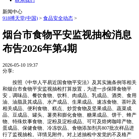
联系我们
新闻中心
918搏天堂(中国)
>
食品安全动态
>
烟台市食物平安监视抽检消息
布告2026年第4期
2026-05-10 19:37
分享:
按照《中华人平易近国食物平安法》及其实施条例等相关
和烟台市食物平安监视抽检打算放置，为进一步保障食物平
安，调味品、餐饮食物、饮料、肉成品、乳成品、酒类、食用
油、油脂及其成品、水产成品、生果成品、速冻食物、茶叶及
相关成品、便利食物、糕点、炒货食物及坚果成品、蔬菜成
品、豆成品、罐头、薯类和膨化食物、糖果成品、饼干、蜂产
物、特殊炊事食物、淀粉及淀粉成品、可可及焙烤咖啡产物、
蛋成品、保健食物、冷冻饮品、食物添加剂共807批次样品进
行了监视抽检。详情见附件。对上述抽检中发觉的不及格产