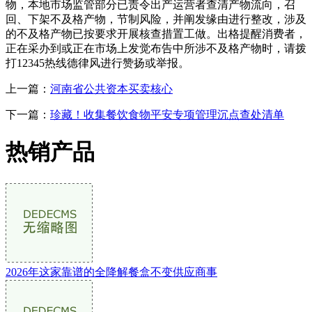
物，本地市场监管部分已责令出产运营者查清产物流向，召
回、下架不及格产物，节制风险，并阐发缘由进行整改，涉及
的不及格产物已按要求开展核查措置工做。出格提醒消费者，
正在采办到或正在市场上发觉布告中所涉不及格产物时，请拨
打12345热线德律风进行赞扬或举报。
上一篇：
河南省公共资本买卖核心
下一篇：
珍藏！收集餐饮食物平安专项管理沉点查处清单
热销产品
2026年这家靠谱的全降解餐盒不变供应商事