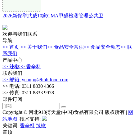
2026新保举武威10家CMA甲醛检测管理公共卫
欢迎与我们联系
导航
>> 首页
>> 关于我们
>> 食品安全常识
>> 食品安全动态
>> 联
系我们
产品中心
>> 辣椒
>> 香辛料
联系我们
>> 邮箱: yuanpq@hbhtfood.com
>> 电话: 0311 8830 4366
>> 传真: 0311 8833 9978
邮件订阅
Copyright © 河北918搏天堂(中国)食品有限公司 版权所有 |
网
站地图
| 技术支持:
关键词:
香辛料
辣椒
置顶