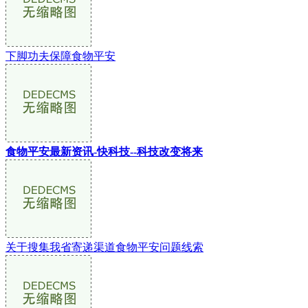
下脚功夫保障食物平安
食物平安最新资讯-快科技--科技改变将来
关于搜集我省寄递渠道食物平安问题线索