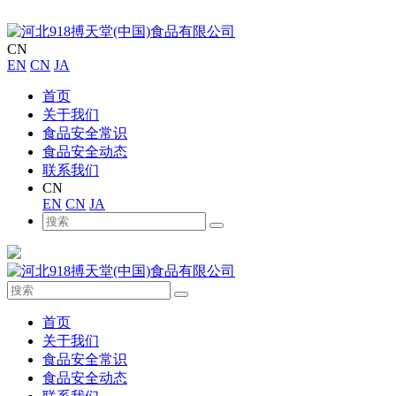
CN
EN
CN
JA
首页
关于我们
食品安全常识
食品安全动态
联系我们
CN
EN
CN
JA
首页
关于我们
食品安全常识
食品安全动态