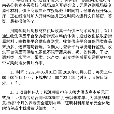
南省公共资本买卖核心现场加入开标会议，无需达到现场提交
原件材料。供应商该当正在投标截止时间前，登录近程开标大
厅，正在线准时加入开标勾当并正在时间内进行文件解密、答
疑、最初报价等？。
河南学院后厨原材料供应收集平台供应商采购项目，采用
通过收集供应平台采办后厨原材料的体例，通过收集拔取后厨
原材料，由收集平台供应商送货。收集供应平台确保同类商品
来历多、选择范畴普遍。采购人可登录平台系统进行监视。收
集平台供应商供给包罗但不限于蔬果类、奶、饮料类、干货、
调料类、米面油、蛋类、水产类、副食类等后厨所需原材料集
中采购配送及售后办事。
1。时间：2026年05月01日 至 2026年05月08日，每天上午
00！00至12！00，下战书12！00至23！59（时间，节假日除
外。）？。
3。3 项目担任人：拟派项目担任人须为供应商本单元正
式员工，供给劳动合同和2026年1月份以来本单元为其缴纳肆
意持续3个月的养老安全证明材料（证明材料须是单元全体缴
纳清单或小我缴费明细表）？。