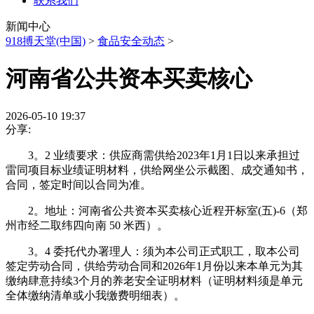
联系我们
新闻中心
918搏天堂(中国)
>
食品安全动态
>
河南省公共资本买卖核心
2026-05-10 19:37
分享:
3。2 业绩要求：供应商需供给2023年1月1日以来承担过
雷同项目标业绩证明材料，供给网坐公示截图、成交通知书，
合同，签定时间以合同为准。
2。地址：河南省公共资本买卖核心近程开标室(五)-6（郑
州市经二取纬四向南 50 米西）。
3。4 委托代办署理人：须为本公司正式职工，取本公司
签定劳动合同，供给劳动合同和2026年1月份以来本单元为其
缴纳肆意持续3个月的养老安全证明材料（证明材料须是单元
全体缴纳清单或小我缴费明细表）。