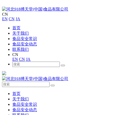
CN
EN
CN
JA
首页
关于我们
食品安全常识
食品安全动态
联系我们
CN
EN
CN
JA
首页
关于我们
食品安全常识
食品安全动态