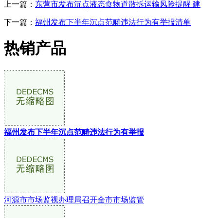
上一篇：
东营市发布沉点液态食物道散拆运输风险提醒 建
下一篇：
福州发布下半年沉点范畴违法行为有举报清单
热销产品
福州发布下半年沉点范畴违法行为有举报
河源市市场监视办理局召开全市市场监管