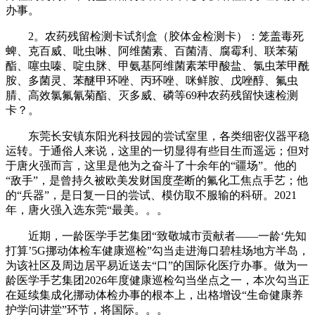
办事。
2。农药残留检测卡试剂盒（胶体金检测卡）：笼盖毒死
蜱、克百威、吡虫啉、阿维菌素、百菌清、腐霉利、联苯菊
酯、噻虫嗪、啶虫脒、甲氨基阿维菌素苯甲酸盐、氯虫苯甲酰
胺、多菌灵、苯醚甲环唑、丙环唑、咪鲜胺、戊唑醇、氟虫
腈、高效氯氟氰菊酯、灭多威、磷等69种农药残留快速检测
卡？。
东莞长安镇东阳光科技园的尝试室里，各类细密仪器平稳
运转。于通俗人来说，这里的一切显得有些目生而遥远；但对
于唐火强而言，这里是他为之奋斗了十余年的“疆场”。他的
“敌手”，是曾持久被欧美发财国度垄断的氟化工焦点手艺；他
的“兵器”，是日复一日的尝试、模仿取不服输的科研。2021
年，唐火强入选东莞“最美。。。
近期，一龄医学手艺集团“致敬城市贡献者——一龄‘先知
打算’5G挪动体检车健康巡检”勾当走进海口碧桂场地方半岛，
为该社区及周边居平易近送去“口”的国际化医疗办事。做为一
龄医学手艺集团2026年度健康巡检勾当坐点之一，本次勾当正
在延续集成化挪动体检办事的根本上，出格增设“生命健康养
护学问讲堂”环节，将国际。。。