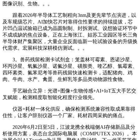
图像识别、生物。。。
跟着2026年半导体工艺制程向3nm及更先辈节点演进，以
及车规级芯片、AI加快芯片对靠得住性要求的持续提拔，芯
片凹凸温试验箱已成为晶圆制制、封拆测试、设想验证环节中
不成或缺的焦点设备。正在上海张江、姑苏工业园区等长三角
半导体财产集聚区，大量企业反面临新一轮试验设备的升级换
代需求。宏展科技深耕模仿测试。。。
3。兽药残留检测卡试剂盒：笼盖林可霉素、恩诺沙星、
环丙沙星、氧氟沙星、诺氟沙星、磺胺类、喹乙醇、氯霉素、
四环素类、氟苯尼考等兽药残留快速检测卡，适配猪肉、鸡
肉、牛肉、水产、禽蛋、生鲜乳等多品类动物源性食物。
手艺融合立异：光谱+图像+生物传感+AI+IoT五大手艺交
叉赋能，检测精度取智能化程度行业领先。
仪器+耗材一体化供应，确保检测系统兼容性取成果靠得
住性，让客户辞别仪器一个厂家、耗材四周采购的痛点。
2026年6月2日至5日，江波龙携全栈端侧AI存储新品及分
析使用方案，表态台北国际电脑展（COMPUTEX 2026）。本