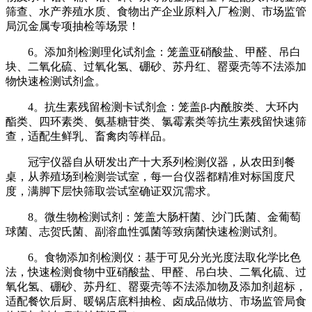
筛查、水产养殖水质、食物出产企业原料入厂检测、市场监管
局沉金属专项抽检等场景！
6。添加剂检测理化试剂盒：笼盖亚硝酸盐、甲醛、吊白
块、二氧化硫、过氧化氢、硼砂、苏丹红、罂粟壳等不法添加
物快速检测试剂盒。
4。抗生素残留检测卡试剂盒：笼盖β-内酰胺类、大环内
酯类、四环素类、氨基糖苷类、氯霉素类等抗生素残留快速筛
查，适配生鲜乳、畜禽肉等样品。
冠宇仪器自从研发出产十大系列检测仪器，从农田到餐
桌，从养殖场到检测尝试室，每一台仪器都精准对标国度尺
度，满脚下层快筛取尝试室确证双沉需求。
8。微生物检测试剂：笼盖大肠杆菌、沙门氏菌、金葡萄
球菌、志贺氏菌、副溶血性弧菌等致病菌快速检测试剂。
6。食物添加剂检测仪：基于可见分光光度法取化学比色
法，快速检测食物中亚硝酸盐、甲醛、吊白块、二氧化硫、过
氧化氢、硼砂、苏丹红、罂粟壳等不法添加物及添加剂超标，
适配餐饮后厨、暖锅店底料抽检、卤成品做坊、市场监管局食