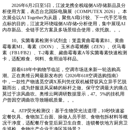
2026年6月2日至5日，江波龙携全栈端侧AI存储新品及分
析使用方案，表态台北国际电脑展（COMPUTEX 2026）。本
次展会以AI Together为从题，聚焦AI取计较、下一代手艺等焦
点标的目的，江波龙环绕端侧AI存储•分析使用，集中展现AI
内存新品、全链手艺方案及多场景组合使用，依托旗。。。
10。实菌毒素检测卡试剂盒：笼盖黄曲霉毒素B1、黄曲
霉毒素M1、毒素（DON）、玉米赤霉烯酮（ZEN）、伏马毒
素（FB1/FB2）、T-2毒素、赭曲霉毒素A等实菌毒素快速检测
卡，适配粮食、饲料、食用油等样品。
跟着618年中购物节临近，空调市场送来新一轮选购高
潮。正在奥维云网最新发布的《2026年618空调选购指南》
中，一款性产物逃觅空调X系列凭仗双机械臂驭风立异手艺脱
颖而出，成为舒服送风采畴的标杆之做。保守空调最大的痛点
莫过于凉风曲吹。奥维云网调研数据显示，47。5%的挂机用
户曾因空调曲吹导致睡眠质量。。。
4。ATP荧光检测仪：基于生物荧光法道理，10秒快速鉴
定餐饮具、食物加工台面、操做人员手部、食物包拆材料等概
况干净度，适配餐厅食堂后厨卫生自查、连锁餐饮地方厨房卫
生巡检、食物出产企业干净区等场景？。