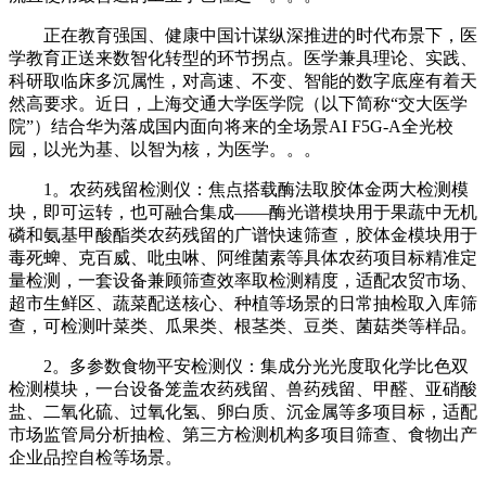
正在教育强国、健康中国计谋纵深推进的时代布景下，医
学教育正送来数智化转型的环节拐点。医学兼具理论、实践、
科研取临床多沉属性，对高速、不变、智能的数字底座有着天
然高要求。近日，上海交通大学医学院（以下简称“交大医学
院”）结合华为落成国内面向将来的全场景AI F5G-A全光校
园，以光为基、以智为核，为医学。。。
1。农药残留检测仪：焦点搭载酶法取胶体金两大检测模
块，即可运转，也可融合集成——酶光谱模块用于果蔬中无机
磷和氨基甲酸酯类农药残留的广谱快速筛查，胶体金模块用于
毒死蜱、克百威、吡虫啉、阿维菌素等具体农药项目标精准定
量检测，一套设备兼顾筛查效率取检测精度，适配农贸市场、
超市生鲜区、蔬菜配送核心、种植等场景的日常抽检取入库筛
查，可检测叶菜类、瓜果类、根茎类、豆类、菌菇类等样品。
2。多参数食物平安检测仪：集成分光光度取化学比色双
检测模块，一台设备笼盖农药残留、兽药残留、甲醛、亚硝酸
盐、二氧化硫、过氧化氢、卵白质、沉金属等多项目标，适配
市场监管局分析抽检、第三方检测机构多项目筛查、食物出产
企业品控自检等场景。