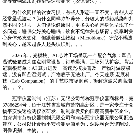
硫等食物添加剂残留快速检测卡（胶体金法）。
为什么同样的饮食习惯，有些人形态一直不变，有些人却
经常呈现波动？为什么同样弥补养分，分歧人的感触感染却判
然不同？过去，人们谈论健康时，更多关心的是身体呈现了什
么问题：睡眠欠好关心睡眠，饮食不纪律关心肠胃，换季时关
心身体形态变化。但跟着微生物组（Microbiome）研究不竭遭
到关心，越来越多人起头认识到。。。
2026 年，光模块、AI 芯片工场呈现一个配合气象：凹凸
温试验箱成为焦点刚需设备，订单爆满、工场列队扩容。背后
逻辑很简单：AI 算力迸发 + 高速光模块普及，产物对温度极
端，没有凹凸温测试，产物底子无法出厂。今天连系 宏展科
技（Lab Companion） 的手艺取市场洞察，拆解这波采购高潮
的。。？。
冠宇仪器制制（江苏）无限公司简称冠宇仪器商标号：第
37866294号，位于江苏省盐城市盐南高新区，是一家专注于食
物平安快速检测仪器研发、制制取发卖的国度高新手艺企业。
由深圳市芬析仪器制制无限公司和河南冠宇仪器无限公司配合
建立，公司以让食物平安检测更简单为，深度融合光谱阐发、
图像识别、生物。。。