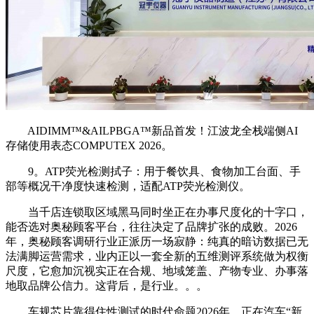
AIDIMM™&AILPBGA™新品首发！江波龙全栈端侧AI
存储使用表态COMPUTEX 2026。
9。ATP荧光检测拭子：用于餐饮具、食物加工台面、手
部等概况干净度快速检测，适配ATP荧光检测仪。
当千店连锁取区域黑马同时坐正在办事尺度化的十字口，
能否选对奥秘顾客平台，往往决定了品牌扩张的成败。2026
年，奥秘顾客调研行业正派历一场寂静：纯真的暗访数据已无
法满脚运营需求，业内正以一套全新的五维测评系统做为权衡
尺度，它愈加沉视实正在合规、地域笼盖、产物专业、办事落
地取品牌公信力。这背后，是行业。。。
车规芯片靠得住性测试的时代命题2026年，正在汽车“新