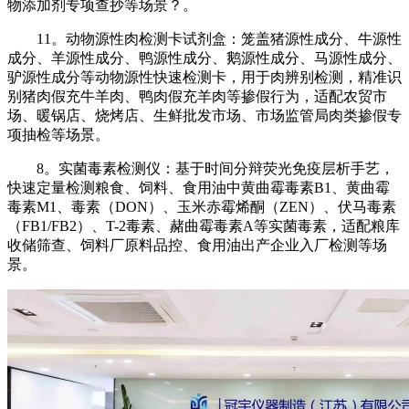
物添加剂专项查抄等场景？。
11。动物源性肉检测卡试剂盒：笼盖猪源性成分、牛源性
成分、羊源性成分、鸭源性成分、鹅源性成分、马源性成分、
驴源性成分等动物源性快速检测卡，用于肉辨别检测，精准识
别猪肉假充牛羊肉、鸭肉假充羊肉等掺假行为，适配农贸市
场、暖锅店、烧烤店、生鲜批发市场、市场监管局肉类掺假专
项抽检等场景。
8。实菌毒素检测仪：基于时间分辩荧光免疫层析手艺，
快速定量检测粮食、饲料、食用油中黄曲霉毒素B1、黄曲霉
毒素M1、毒素（DON）、玉米赤霉烯酮（ZEN）、伏马毒素
（FB1/FB2）、T-2毒素、赭曲霉毒素A等实菌毒素，适配粮库
收储筛查、饲料厂原料品控、食用油出产企业入厂检测等场
景。