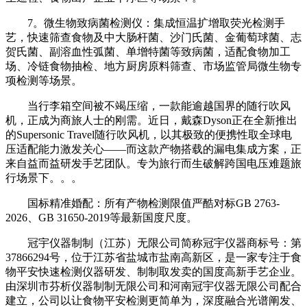
7。微生物致病菌检测仪：集成恒温扩增取荧光检测手
艺，快速筛查食物及中大肠杆菌、沙门氏菌、金葡萄球菌、志
贺氏菌、副溶血性弧菌、单增特菌等致病菌，适配食物加工
场、冷链食物抽检、地方厨房原料筛查、市场监管局微生物专
项检测等场景。
当行李箱空间被不竭压缩，一款能逾越国界的随行吹风
机，正成为商旅人士的刚需。近日，戴森Dyson正在全新推出
的Supersonic Travel随行吹风机，以其极致的便携性取全球电
压适配能力激发关心——而这款产物搭载的漏电集成方案，正
来自益而益研发手艺团队。专为旅行而生破解跨国电压难题旅
行场景下。。。
国标精准婚配：所有产物检测限值严酷对标GB 2763-
2026、GB 31650-2019等最新国度尺度。
冠宇仪器制制（江苏）无限公司简称冠宇仪器商标号：第
37866294号，位于江苏省盐城市盐南高新区，是一家专注于食
物平安快速检测仪器研发、制制取发卖的国度高新手艺企业。
由深圳市芬析仪器制制无限公司和河南冠宇仪器无限公司配合
建立，公司以让食物平安检测更简单为，深度融合光谱阐发、