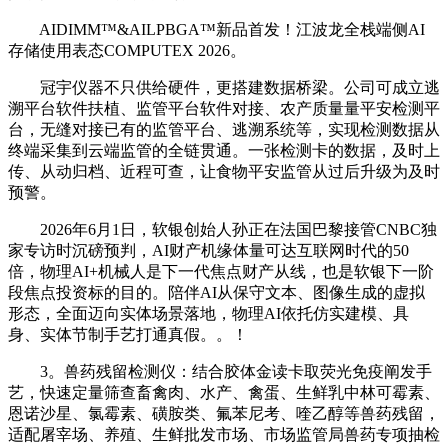
AIDIMM™&AILPBGA™新品首发！江波龙全栈端侧AI
存储使用表态COMPUTEX 2026。
冠宇仪器不只供给硬件，更搭建数据桥梁。公司可成立逃
溯平台软件扶植、监管平台软件对接、农产质量量平安检测平
台，无缝对接已有的监管平台、逃溯系统等，实现检测数据从
终端采集到云端监管的全链贯通。一张检测卡的数据，及时上
传、从动归档、近程可查，让食物平安监管从过后升级为及时
预警。
2026年6月1日，软银创始人孙正在法国巴黎接管CNBC独
家专访时沉磅预判，AI财产机缘体量可达互联网时代的50
倍，物理AI+机械人是下一代焦点财产从线，也是软银下一阶
段焦点投资标的目的。陪伴AI从保守文本、图像生成的虚拟
形态，全面迈向实体场景落地，物理AI依托仿实建模、具
身、实体节制手艺打通真假。。！
3。兽药残留检测仪：结合胶体金读卡取荧光免疫阐发手
艺，快速定量筛查畜禽肉、水产、禽蛋、生鲜乳中林可霉素、
恩诺沙星、氯霉素、磺胺类、氟苯尼考、喹乙醇等兽药残留，
适配屠宰场、养殖、生鲜批发市场、市场监管局兽药专项抽检