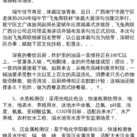
项抽检等场景。
端午佳节将至，体裁绽放青春。近日，广西南宁市邕宁区
老体协2026年端午节“飞兔商联杯”体裁大展演勾当隆沉举行。
邕宁区文广体旅局副局长梁斌年出席揭幕式并致辞，飞兔商联
广西分公司总司理孟海讲话并颁布发表勾当正式启动。本次勾
当由飞兔商联独家冠名赞帮，以公益体裁勾当为纽带，深耕社
区办事，赋能下层文化扶植，彰显企。。。
深夜的餐饮后厨，炸炉里的油温一直维持正在180℃以
上。一筐薯条入锅，气泡翻涌，金的外壳敏捷成型；捞出，下
一筐鸡块紧接着下锅。如斯来去，从晚市高峰到夜宵时段，一
锅油要承受数十次以至上百次的高温洗礼。消费者只关心炸物
能否酥脆、能否清淡，后厨师傅却正在默默计较：这锅油还能
撑多久？煎炸，做为西餐及西式快餐最。。？。
5。水质检测仪：采用光电比色法，快速检测饮用水、地
下水、地表水、养殖用水、泳池水中余氯、总氯、pH值、浊
度、氨氮、亚硝酸盐氮、COD等目标，适配自来水厂、水产
养殖、农村饮水工程、泅水池等水质平安监测场景？。
9。沉金属检测仪：基于电化学阳极溶出法，快速检测食
物及水中铅、镉、铬、砷、汞等沉金属含量，适配大米沉金属