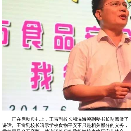
正在启动典礼上，王雷副校长和温海鸿副秘书长别离做了
讲话。王雷副校长暗示学校食物平安不只是相关部分的义务，