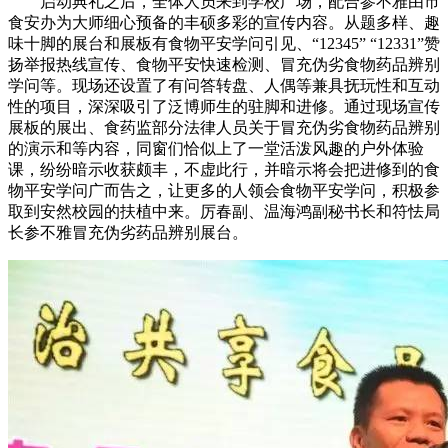
启动典礼之后，全体人员来到学校广场，配合参不雅由市
食安办为大师细心预备的丰硕多彩的宣传内容。从题多样、趣
味十脚的展台和展板有食物平安学问引见、“12345” “12331”赞
扬举报热线宣传、食物平安快速检测、冒充伪劣食物药品辨别
学问等。现场还设置了有问答转盘、人偶等兼具抚玩性和互动
性的项目，深深吸引了泛博师生的驻脚和进修。通过现场宣传
展板的展出、食药监部分法律人员关于冒充伪劣食物药品辨别
的演示和等内容，同窗们恰似上了一堂活泼风趣的户外体验
课，纷纷暗示收获颇丰，不虚此行，并暗示将会把进修到的食
物平安学问广而告之，让更多的人领会食物平安学问，积极参
取到安然校园的扶植中来。厉春副、温海鸿副秘书长和符怯局
长参不雅冒充伪劣药品辨别展台。