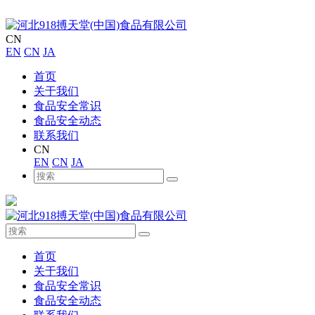
CN
EN
CN
JA
首页
关于我们
食品安全常识
食品安全动态
联系我们
CN
EN
CN
JA
首页
关于我们
食品安全常识
食品安全动态