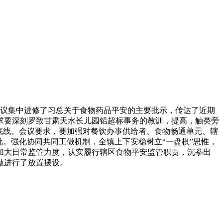
议集中进修了习总关于食物药品平安的主要批示，传达了近期
求要深刻罗致甘肃天水长儿园铅超标事务的教训，提高，触类旁
底线。会议要求，要加强对餐饮办事供给者、食物畅通单元、辖
。强化协同共同工做机制，全镇上下安稳树立“一盘棋”思惟，
加大日常监管力度，认实履行辖区食物平安监管职责，沉拳出
做进行了放置摆设。