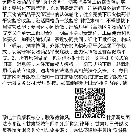
乞降食物药品平安“两个义务”，切实把各项工做摆设落到实
处；要强化下层管理，充实阐扬定远镇、连搭镇及各街道正在
下层食物药品平安管理中的从体感化，健全完美下层食物药品
平安监管收集，激活网格员一线监管“神经末梢”，不竭提拔下
层监管效能；要强化协同协做，严酷对照《高新区食物药品平
安委员会单元工做职责》，明白本身职责定位、工做使命和具
体要求，加强沟通协调、亲近协同共同，细化工做行动、构成
上下联动、摆布协同、齐抓共管的食物药品平安监督工做款
式，切实守牢食物药品平安底线，全力保障辖区群命健康平
安。2。所有原创做品，包罗但不限于图片、文字及多形式的
旧事、消息等，未经著做权人授权，一切形式的下载、转载利
用或者成立镜像。违者将依法逃查其相关法令义务。3。每日
甘肃网对外版权工做同一由甘肃版权核心(甘肃云数字版权核
心无限义务公司)受理对接。如需继续利用上述相关内容，请
致电甘肃版权核心，联系德律风。
甘肃新集团
法令参谋：甘肃锐城律师事务所 陈灿律师； 甘肃每日传媒收
集科技无限义务公司法令参谋：甘肃怯盛律师事务所 贾璐律