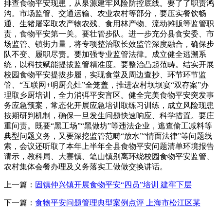
排查食物平安现患，从泉源建牢风险防控底线。要了了职责鸿
沟。市场监管、交通运输、农业农村等部分，要压实餐饮畅
通、生猪屠宰取农产物农残、食用林产物、流动摊贩等监管职
责，食物平安第一关。要壮管步队。进一步充分县食安委、市
场监管、镇街力量，将专项整治取长效监管深度融合，确保步
队不变、履职尽责。要加强专业监管法律。成立健全逃溯系
统，以科技赋能提拔监管精准度。要整治凸起范畴。结实开展
校园食物平安提拔步履，实现食堂及周边查抄、环节环节监
管、“互联网+明厨亮灶”全笼盖，推进农村坝坝宴“双存案”办
理取乡厨培训，全力消弭平安盲区。健全完美食物平安突发事
务应急预案，常态化开展应急培训取练习训练，成立风险现患
按期研判机制，确保一旦发生问题快速响应、科学措置。要庄
重问责。既要“黑工场”“黑做坊”等违法企业，逃查偷工减料等
典型问题义务，又要深挖监管范畴“放水”“情面法律”等问题线
索，会议还听取了本年上半年全县食物平安问题清单环境报告
请示，教科局、大寨镇、笔山镇别离环绕校园食物平安监管、
农村集体会餐办理及义务落实工做做交换讲话。
上一篇：
固镇仲兴镇开展食物平安“四员”培训 建牢下层
下一篇：
食物平安问题管理典型案例点评 上海市松江区某