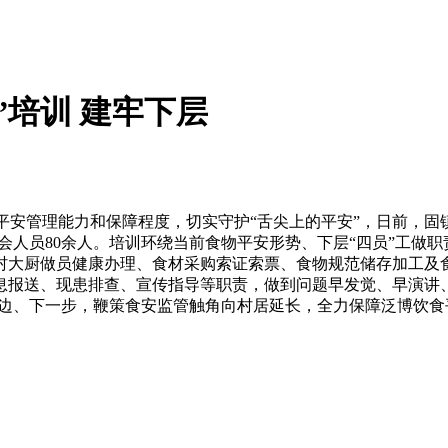
”培训 建牢下层
安管理能力和保障程度，切实守护“舌尖上的平安”，日前，固镇县
会人员80余人。培训环绕当前食物平安形势、下层“四员”工做
村大厨做员健康办理、食材采购索证索票、食物规范储存加工及食
息报送、现患排查、宣传指导等职责，做到问题早发觉、早演讲
到边、下一步，鞭策食安监管触角向村居延长，全力保障泛博饮食平