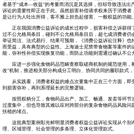
者基于“成本—收益”的考量而消沉是其选择，但却导致违法
诉讼的需要性即正在于此。虽然损害补偿请求权来历于消费者
是让行为人吐出所得，客不雅上担负起侵害、一般权益的功能
正在我国消费公益诉讼的成长过程中，损害补偿之诉获得了充实
过不公允格局条目，碰到不公允格局条目后，超七成消费者仍
举证简洁、法式易行、结果可预期，《消费公益诉讼注释》也特
而受益，具有典型的公益性。上海迪士尼禁带食物案等案件的
能，弥补性补偿实现恢复功能，而防止功能则需通过确认不公
应进一步强化食物药品范畴查察取磋商机制的规范使用，鞭策
改”机制，推进相关部分构成分工明白、协同共同的履职款式
从实践看，消费者权益的难点次要集中正在三个方面，即受
到损害弥补，再到系理延长的完整逻辑。
按照权柄分工，食物药品出产、加工、畅通、发卖等环节涉
过度集中，但也导致其难以应对跨部分的复杂食物药品风险问
扶植的堵点。
这批典型案例彰光鲜明显消费者权益公益诉讼实现从个别布
理、区域管理、社会管理的多条理、立体化管理款式。