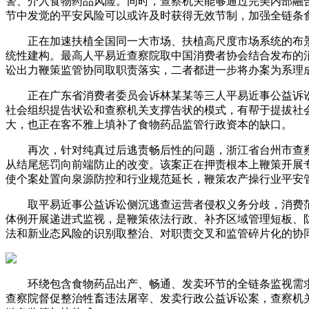
警、介入食物药品风险。同时，查察机关能够通过完美内部融
节中发觉的平安风险可以或许及时获得无效节制，加强全链条
正在加速扶植全国同一大市场、扶植高尺度市场系统的布景
统性建构。最高人平易近查察院取中国消费者协会结合发布的
讼出力鞭策监管协同取职责落实，二者都进一步将办案为系理
正在广东省消费者委员会诉林某某等三人平易近事公益诉讼
社会组织提告状讼和查察机关支撑告状的模式，有帮于提拔社
大，也正在客不雅上填补了食物药品监管行政资本的缺口。
再次，针对纯真过后逃责畅后性的问题，浙江省台州市查察
从结尾惩罚向前端防止的改变。该案正在押责根本上鞭策开展
使个案处置向泉源防控和行业规范延长，鞭策农产操行业平安
取平易近事公益诉讼侧沉逃查运营者侵权义务分歧，消费范
体例开展递进式监视，是鞭策依法行政、补齐区域管理短板、
法和新业态风险的识别取整治、对职责交叉和监管碎片化的协
环绕包含食物药品出产、畅通、发卖环节的全链条监视需求
查察院督促整治牲畜违法屠宰、发卖行政公益诉讼案，查察机