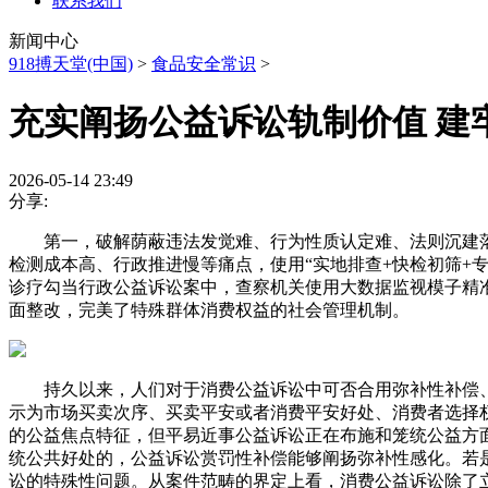
联系我们
新闻中心
918搏天堂(中国)
>
食品安全常识
>
充实阐扬公益诉讼轨制价值 建
2026-05-14 23:49
分享:
第一，破解荫蔽违法发觉难、行为性质认定难、法则沉建落
检测成本高、行政推进慢等痛点，使用“实地排查+快检初筛+
诊疗勾当行政公益诉讼案中，查察机关使用大数据监视模子精
面整改，完美了特殊群体消费权益的社会管理机制。
持久以来，人们对于消费公益诉讼中可否合用弥补性补偿、弥
示为市场买卖次序、买卖平安或者消费平安好处、消费者选择
的公益焦点特征，但平易近事公益诉讼正在布施和笼统公益方
统公共好处的，公益诉讼赏罚性补偿能够阐扬弥补性感化。若
讼的特殊性问题。从案件范畴的界定上看，消费公益诉讼除了