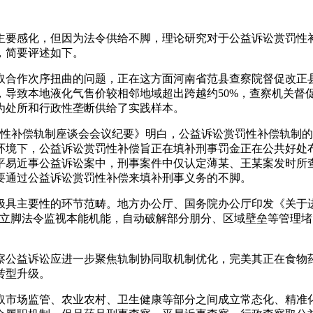
要感化，但因为法令供给不脚，理论研究对于公益诉讼赏罚性补
，简要评述如下。
合作次序扭曲的问题，正在这方面河南省范县查察院督促改正县
，导致本地液化气售价较相邻地域超出跨越约50%，查察机关督
为处所和行政性垄断供给了实践样本。
补偿轨制座谈会会议纪要》明白，公益诉讼赏罚性补偿轨制的功
环境下，公益诉讼赏罚性补偿旨正在填补刑事罚金正在公共好处
平易近事公益诉讼案中，刑事案件中仅认定薄某、王某案发时所
要通过公益诉讼赏罚性补偿来填补刑事义务的不脚。
主要性的环节范畴。地方办公厅、国务院办公厅印发《关于进
关立脚法令监视本能机能，自动破解部分朋分、区域壁垒等管理
公益诉讼应进一步聚焦轨制协同取机制优化，完美其正在食物药
转型升级。
市场监管、农业农村、卫生健康等部分之间成立常态化、精准化