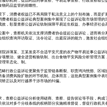
合履职机制，促品药品刑事查察、平易近事查察、行政查察取公
食物药品监管的前瞻性。
下，消费者权益已不再局限于私法意义上的个别布施，而是扩展
消费者权益公益诉讼典型案例集中展现了公益诉讼取市场管理的
成效，彰显查察公益诉讼轨制保障平易近生权益、办事经济社会
案中，查察机关依法支撑消费者协会提起公益诉讼，进而将分离
会组织查询拜访取证、法令论证、出庭应诉的能力，激发社会组
院诉薄某、王某发卖不合适平安尺度的农产物平易近事公益诉讼
专项整治、健全进货检验轨制、出台食物平安风险分析管理方案，
管理常态化、制。
畴行政公益诉讼更聚焦于监管链条断裂、职责鸿沟恍惚、区域协
防备消费风险扩散的环节机制。总体而言，这批典型案例集中表
同矫正以及对行越界干涉市场的纠偏。
，查察公益诉讼分析使用磋商、查察、提告状讼等手段，构成了
关依法对多个分歧条线的权柄部分实施精准督促，督促行政机关