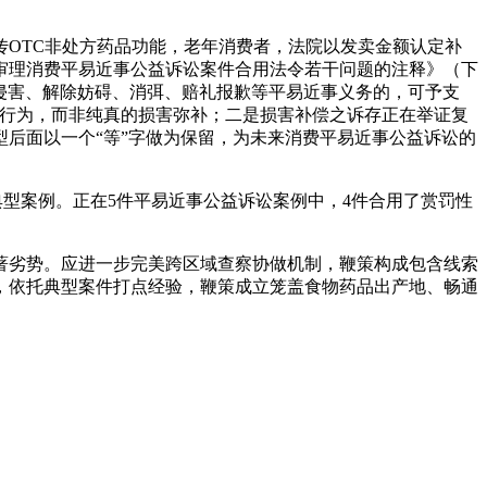
OTC非处方药品功能，老年消费者，法院以发卖金额认定补
审理消费平易近事公益诉讼案件合用法令若干问题的注释》（下
制侵害、解除妨碍、消弭、赔礼报歉等平易近事义务的，可予支
法行为，而非纯真的损害弥补；二是损害补偿之诉存正在举证复
后面以一个“等”字做为保留，为未来消费平易近事公益诉讼的
型案例。正在5件平易近事公益诉讼案例中，4件合用了赏罚性
劣势。应进一步完美跨区域查察协做机制，鞭策构成包含线索
，依托典型案件打点经验，鞭策成立笼盖食物药品出产地、畅通
。