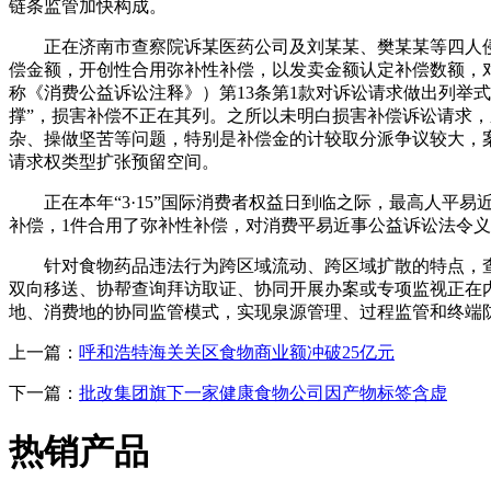
链条监管加快构成。
正在济南市查察院诉某医药公司及刘某某、樊某某等四人侵害
偿金额，开创性合用弥补性补偿，以发卖金额认定补偿数额，
称《消费公益诉讼注释》）第13条第1款对诉讼请求做出列举
撑”，损害补偿不正在其列。之所以未明白损害补偿诉讼请求
杂、操做坚苦等问题，特别是补偿金的计较取分派争议较大，
请求权类型扩张预留空间。
正在本年“3·15”国际消费者权益日到临之际，最高人平易
补偿，1件合用了弥补性补偿，对消费平易近事公益诉讼法令
针对食物药品违法行为跨区域流动、跨区域扩散的特点，查
双向移送、协帮查询拜访取证、协同开展办案或专项监视正在
地、消费地的协同监管模式，实现泉源管理、过程监管和终端
上一篇：
呼和浩特海关关区食物商业额冲破25亿元
下一篇：
批改集团旗下一家健康食物公司因产物标签含虚
热销产品