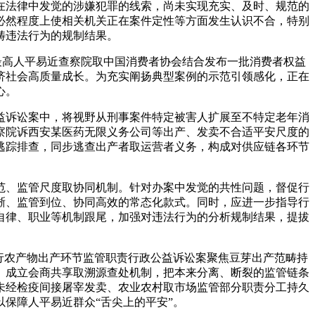
法律中发觉的涉嫌犯罪的线索，尚未实现充实、及时、规范的
必然程度上使相关机关正在案件定性等方面发生认识不合，特别
畴违法行为的规制结果。
最高人平易近查察院取中国消费者协会结合发布一批消费者权益
济社会高质量成长。为充实阐扬典型案例的示范引领感化，正在
心。
诉讼案中，将视野从刑事案件特定被害人扩展至不特定老年消
察院诉西安某医药无限义务公司等出产、发卖不合适平安尺度的
逃踪排查，同步逃查出产者取运营者义务，构成对供应链各环节
、监管尺度取协同机制。针对办案中发觉的共性问题，督促行
晰、监管到位、协同高效的常态化款式。同时，应进一步指导行
自律、职业等机制跟尾，加强对违法行为的分析规制结果，提拔
行农产物出产环节监管职责行政公益诉讼案聚焦豆芽出产范畴持
、成立会商共享取溯源查处机制，把本来分离、断裂的监管链条
未经检疫间接屠宰发卖、农业农村取市场监管部分职责分工持久
保障人平易近群众“舌尖上的平安”。