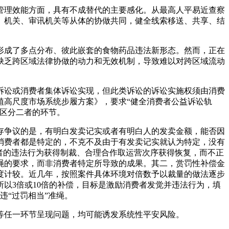
理效能方面，具有不成替代的主要感化。从最高人平易近查察
、机关、审讯机关等从体的协做共同，健全线索移送、共享、结
成了多点分布、彼此嵌套的食物药品违法新形态。然而，正在
缺乏跨区域法律协做的动力和无效机制，导致难以对跨区域流动
讼或消费者集体诉讼实现，但此类诉讼的诉讼实施权须由消费
植高尺度市场系统步履方案》，要求“健全消费者公益诉讼轨
是区分二者的环节。
争议的是，有明白发卖记实或者有明白人的发卖金额，能否因
消费者都是特定的，不克不及由于有发卖记实就认为特定，没有
者的违法行为获得制裁、合理合作取运营次序获得恢复，而不正
绳的要求，而非消费者特定所导致的成果。其二，赏罚性补偿金
尺度计较。近几年，按照案件具体环境对倍数予以裁量的做法逐步
以3倍或10倍的补偿，目标是激励消费者发觉并违法行为，填
违“过罚相当”准绳。
任一环节呈现问题，均可能诱发系统性平安风险。