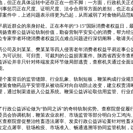
，但正在具体运转中还存正在一些不脚：一方面，行政机关正在
刑事惩罚正在尺度、证明尺度、法令合用等方面的差别，也正在
罪案件中，上述问题表示得更为凸起，从而减弱了对食物药品范
近群众的亲身好处。正在本年的“3·15”国际消费者权益日，
阐扬查察公益诉讼轨制价值，勤奋营制平安安心的消费，帮力经
位专家学者环绕消费者权益沉点难点问题进行深切阐释，敬请关
公司及刘某某、樊某某等四人侵害老年消费者权益平易近事公益
，为可识别、可归责、可裁判的公益损害案件。陕西省西安市查
益诉讼并非只针对终端发卖环节做局部逃责，查察机关通过全面
能。
个案背后的监管缝隙、行业乱象、轨制短板，鞭策构成行业规范
鞭策食物药品平安管理从被动应对向自动防止改变，建立权责清
理，通过制渠道嵌入公益系统。鞭策公益诉讼取信用监管、行业
政公益诉讼做为“协同之诉”的奇特轨制劣势。查察院督促履
委员会协调机制，鞭策农业农村、市场监管等部分明白分工鸿沟
区查察院督促整治牲畜违法屠宰、发卖行政公益诉讼案针对牲畜
立定点屠宰、驻场检疫、市场准入、畅通逃溯等协同监管机制，以