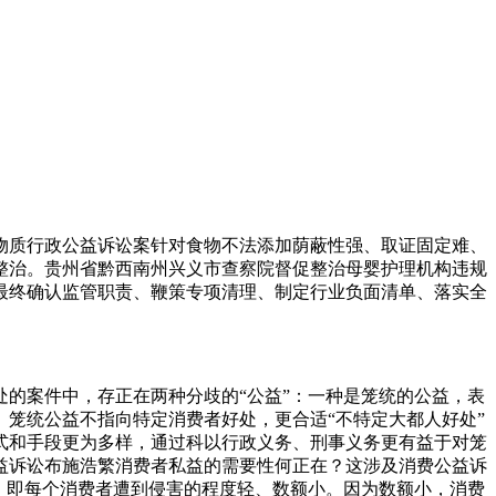
质行政公益诉讼案针对食物不法添加荫蔽性强、取证固定难、
项整治。贵州省黔西南州兴义市查察院督促整治母婴护理机构违规
最终确认监管职责、鞭策专项清理、制定行业负面清单、落实全
的案件中，存正在两种分歧的“公益”：一种是笼统的公益，表
笼统公益不指向特定消费者好处，更合适“不特定大都人好处”
式和手段更为多样，通过科以行政义务、刑事义务更有益于对笼
益诉讼布施浩繁消费者私益的需要性何正在？这涉及消费公益诉
，即每个消费者遭到侵害的程度轻、数额小。因为数额小，消费