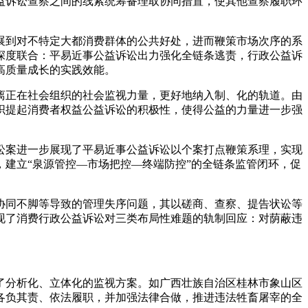
益诉讼查察之间的线索统筹备理取协同措置，使其他查察履职环
到对不特定大都消费群体的公共好处，进而鞭策市场次序的系
深度联合：平易近事公益诉讼出力强化全链条逃责，行政公益诉
高质量成长的实践效能。
正在社会组织的社会监视力量，更好地纳入制、化的轨道。由
织提起消费者权益公益诉讼的积极性，使得公益的力量进一步强
案进一步展现了平易近事公益诉讼以个案打点鞭策系理，实现
建立“泉源管控—市场把控—终端防控”的全链条监管闭环，促
同不脚等导致的管理失序问题，其以磋商、查察、提告状讼等
现了消费行政公益诉讼对三类布局性难题的轨制回应：对荫蔽违
分析化、立体化的监视方案。如广西壮族自治区桂林市象山区
各负其责、依法履职，并加强法律合做，推进违法牲畜屠宰的全