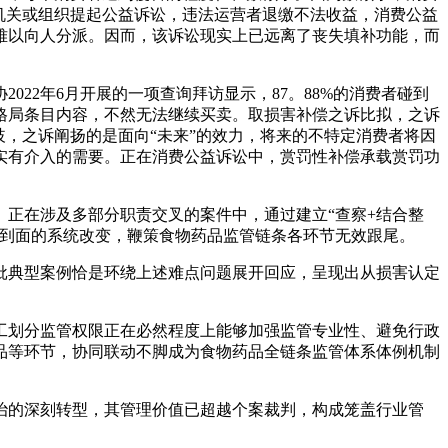
机关或组织提起公益诉讼，违法运营者退缴不法收益，消费公益
难以向人分派。因而，该诉讼现实上已远离了丧失填补功能，而
2年6月开展的一项查询拜访显示，87。88%的消费者碰到
格局条目内容，不然无法继续买卖。取损害补偿之诉比拟，之诉
，之诉阐扬的是面向“未来”的效力，将来的不特定消费者将因
实有介入的需要。正在消费公益诉讼中，赏罚性补偿承载赏罚功
正在涉及多部分职责交叉的案件中，通过建立“查察+结合整
点到面的系统改变，鞭策食物药品监管链条各环节无效跟尾。
典型案例恰是环绕上述难点问题展开回应，呈现出从损害认定
划分监管权限正在必然程度上能够加强监管专业性、避免行政
品等环节，协同联动不脚成为食物药品全链条监管体系体例机制
的深刻转型，其管理价值已超越个案裁判，构成笼盖行业管