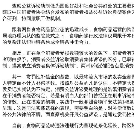
查察公益诉讼轨制做为国度好处和社会公共好处的主要载体
院取中国消费者协会结合发布的消费者权益公益诉讼典型案例
合研判、协同履职工做机制。
跟着网售食物药品新业态的迅猛成长，食物药品运营的跨区
属地办理为从的监管款式之下，食物药操行政法律仅局限于本
的复杂违法犯罪链条构成全链条冲击合力。
相反，正在单个消费者受损数额较大的景象下，消费者有充
者明白授予。消费者公益诉讼取消费者集体诉讼的区分，已获得
制，摸索成立消费者集体诉讼轨制”。两种诉讼的配合点是消
其一，赏罚性补偿金的基数。以最终流入市场的发卖金额做
人特定而不计入补偿基数。按照对公益的凡是认识，不特定大
发卖记实就认为不特定。消费公益诉讼要处理的是浩繁消费者
在于消费者能否特定。若是有明白人的部门曾经正在刑事诉讼
的倍数。正在摸索的初期，实践中一般参照食物平安法第148
呈现，这是司法实践选择的表现。需要明白的是，对补偿倍数进
补公共法律的不脚。而查察机关开展公益诉讼，是通过赏罚性补
当前，食物药品范畴违法违规行为呈现链条化延长、跨区域