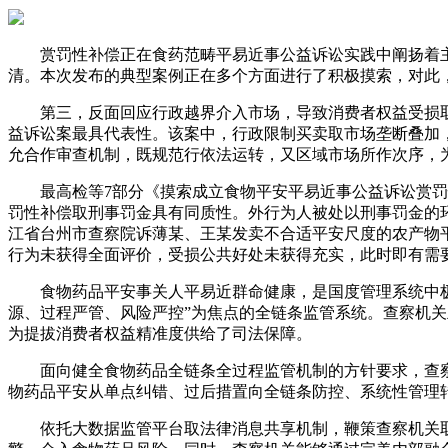
赏罚性补偿正在食药范畴平易近事公益诉讼实践中阐扬着主
清。本次发布的典型案例正在多个方面进行了积极摸索，对此
第三，反面回应行政越界介入市场，导致消费者权益受损取
益诉讼案最具代表性。该案中，行政限制买卖取市场垄断叠加
允合作审查机制，既规范行依法运转，又区域市场所作次序，
最高检等7部分《摸索成立食物平安平易近事公益诉讼赏罚性
罚性补偿取刑事罚金具有同质性。外行为人被处以刑事罚金的
江省台州市查察院诉薄某、王某发卖不合适平安尺度的农产物
行为未获得全面评价，受损公共好处未获得充实，此时即有需
食物药品平安事关人平易近群命健康，是国度管理系统中极具
源、过程严管、风险严控”为焦点的全链条监管系统。查察机
为提拔消费者权益精准度供给了司法保障。
面向健全食物药品全链条全过程监管机制的方针要求，查察
物药品平安从单点纠错、过后措置向全链条防控、系统性管理
依托大数据监管平台取法律消息共享机制，鞭策查察机关取