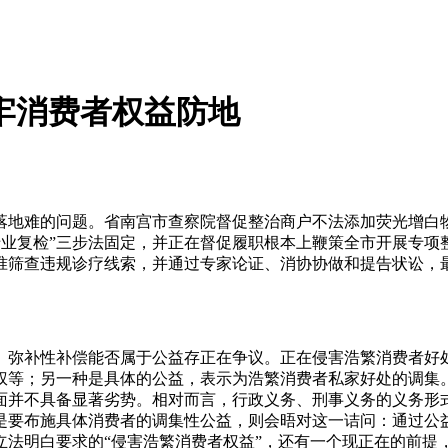
牢消费者权益防地
地难的问题。省南宫市查察院督促整治商户不法添加荧光增白物
专业复检”三步法固定，并正在督促履职根本上鞭策全市开展专
准筛查违规诊疗线索，并通过专家论证、消协协做和提告状讼，
补性补偿能否属于公益存正在争议。正在侵害浩繁消费者好处
权等；另一种是具体的公益，表示为浩繁消费者私家好处的调集。
面并不具备显著劣势。相对而言，行政义务、刑事义务的义务形
是要布施具体消费者的调集性公益，则会晤对这一诘问：通过公
立法明白要求的“侵害浩繁消费者权益”，还有一个现正在的前提