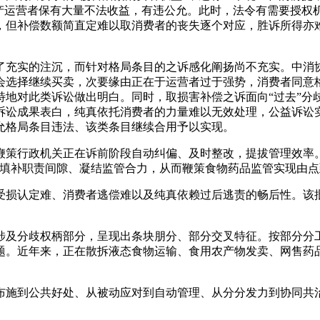
出产运营者保有大量不法收益，有违公允。此时，法令有需要授权
，但补偿数额简直定难以取消费者的丧失逐个对应，胜诉所得亦
。
的注沉，而针对格局条目的之诉感化阐扬尚不充实。中消协202
会选择继续买卖，次要缘由正在于运营者过于强势，消费者同意
地对此类诉讼做出明白。同时，取损害补偿之诉面向“过去”分歧
诉讼成果表白，纯真依托消费者的力量难以无效处理，公益诉讼
允格局条目违法、该类条目继续合用予以实现。
行政机关正在诉前阶段自动纠偏、及时整改，提拔管理效率。
，填补职责间隙、凝结监管合力，从而鞭策食物药品监管实现由
损认定难、消费者逃偿难以及纯真依赖过后逃责的畅后性。该批
及分歧权柄部分，呈现出条块朋分、部分交叉特征。按部分分工
题。近年来，正在散拆液态食物运输、食用农产物发卖、网售药
施到公共好处、从被动应对到自动管理、从分分发力到协同共治