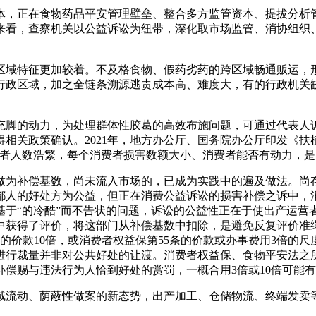
，正在食物药品平安管理壁垒、整合多方监管资本、提拔分析管
来看，查察机关以公益诉讼为纽带，深化取市场监管、消协组织
域特征更加较着。不及格食物、假药劣药的跨区域畅通贩运，形
行政区域，加之全链条溯源逃责成本高、难度大，有的行政机关
脚的动力，为处理群体性胶葛的高效布施问题，可通过代表人诉
相关政策确认。2021年，地方办公厅、国务院办公厅印发《扶
费者人数浩繁，每个消费者损害数额大小、消费者能否有动力，
为补偿基数，尚未流入市场的，已成为实践中的遍及做法。尚存
都人的好处方为公益，但正在消费公益诉讼的损害补偿之诉中，
基于“的冷酷”而不告状的问题，诉讼的公益性正在于使出产运营
中获得了评价，将这部门从补偿基数中扣除，是避免反复评价准
条的价款10倍，或消费者权益保第55条的价款或办事费用3倍的
行裁量并非对公共好处的让渡。消费者权益保、食物平安法之所
偿赐与违法行为人恰到好处的赏罚，一概合用3倍或10倍可能有
流动、荫蔽性做案的新态势，出产加工、仓储物流、终端发卖等