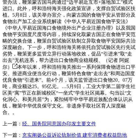
管办法，鞭策蒙古国马肉通过“边平易近互市+落地加工”模式
进口。此外，呼和浩特海关强化政策宣讲，支撑自贸试验区扶
植。5月8日，该关举办宣介，向蒙古国的食物平安从管部分及
食物出产加工企业系统解读《中华人平易近国食物平安法》
《中华人平易近国海口食物境外出产企业注册办理》以及我国
食物平安国度尺度等内容，持续深化取蒙古国正在食物平安范
畴的交换合做，鞭策自贸试验区轨制立异取食物平安国际共治
深度融合。下一步，呼和浩特海关将依托自贸试验区先行先试
劣势，鞭策更多监管立异行动落地收效，促品“引进来”取“走
出去”无机连系，帮力进出口食物商业稳规模、（记者 阿妮
尔）
本年以来，呼和浩特海关推出一系列保障食物进出口平
安、推进商业便当化行动，鞭策特色食物“走出去”和周边国度
优良食物“引进来”。前4个月，该关监管进出口食物20。07万
吨，商业额达25。95亿元。…5月9日，工业大学第二届学生社
区美“寓”节正在新城校区“一坐式”学生社区揭幕。勾当以“文
化润心、和美共居”为，紧扣铸牢中华平易近族配合体认识从
线，鞭策中华优良保守文化、非遗身手取社区育人深度融
合。。
上一篇：
经、国务院同意国办印发主要文件
下一篇：
充实阐扬公益诉讼轨制价值 建牢消费者权益防地