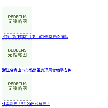
打制“厦门燕窝”手刺 18种燕窝产物加贴
浙江省舟山市市场监视办理局食物平安你
外卖新规！5月20日起施行！