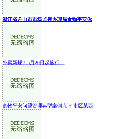
浙江省舟山市市场监视办理局食物平安你
外卖新规！5月20日起施行！
食物平安问题管理典型案例点评 市区某西