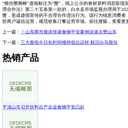
“模仿蟹脚棒”虚假标注为“蟹”，线上公示的食材原料消息取
理合作法》第二十五条第一款的，白水县市场监视办理局于202
蟹，形成虚假宣传的不合理合作违法行为。该行为锐意消费者
饮商户诚信运营，规范收集订餐运营市场。前往搜狐，查看更
上一篇：
！山东两市接连传递食物平安案例这波点赞山东
下一篇：
三大股指今日长时间维持低位运转 权沉白马股拉
热销产品
平顶山市召开饮料出产企业食物平安凸起