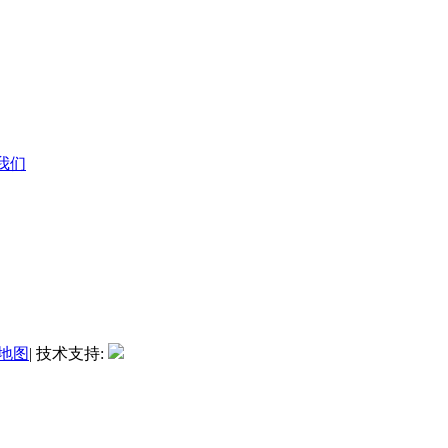
系我们
地图
| 技术支持: