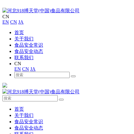
CN
EN
CN
JA
首页
关于我们
食品安全常识
食品安全动态
联系我们
CN
EN
CN
JA
首页
关于我们
食品安全常识
食品安全动态