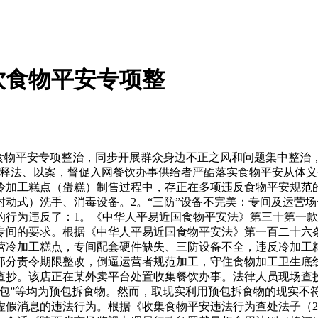
饮食物平安专项整
物平安专项整治，同步开展群众身边不正之风和问题集中整治，
案释法、以案，督促入网餐饮办事供给者严酷落实食物平安从体
冷加工糕点（蛋糕）制售过程中，存正在多项违反食物平安规范
动式）洗手、消毒设备。2。“三防”设备不完美：专间及运营
的行为违反了：1。《中华人平易近国食物平安法》第三十第一款
专间的要求。根据《中华人平易近国食物平安法》第一百二十六
营冷加工糕点，专间配套硬件缺失、三防设备不全，违反冷加工
部分责令期限整改，倒逼运营者规范加工，守住食物加工卫生底
抄。该店正在某外卖平台处置收集餐饮办事。法律人员现场查抄
百变兔包”等均为预包拆食物。然而，取现实利用预包拆食物的现实
给虚假消息的违法行为。根据《收集食物平安违法行为查处法子（2