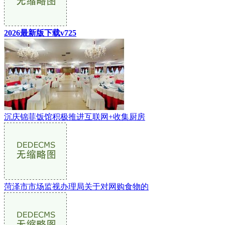
2026最新版下载v725
沉庆锦菲饭馆积极推进互联网+收集厨房
菏泽市市场监视办理局关于对网购食物的