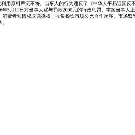
现实利用原料严沉不符。当事人的行为违反了《中华人平易近国反
6年5月11日对当事人赐与罚款2000元的行政惩罚。本案当事
，消费者知情权取选择权，收集餐饮市场公允合作次序。市场监
多。