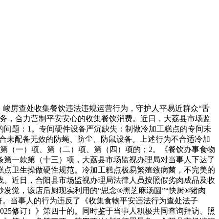
峻厉查处收集餐饮违法违规运营行为，守护人平易近群众“舌
义务，合力营制平安安心的收集餐饮消费。近日，大荔县市场监
的问题：1。专间硬件设备严沉缺失：制做冷加工糕点的专间未
场合未配备无效的防蝇、防尘、防鼠设备。上述行为不合适冷加
第（一）项、第（二）项、第（四）项的；2。《餐饮办事食物
条第一款第（十三）项，大荔县市场监视办理局对当事人下达了
糕点卫生操做硬性规范。冷加工糕点极易繁殖致病菌，不完美的
线。近日，合阳县市场监视办理局法律人员按照假劣肉成品及收
发觉，该店后厨现实利用的“思念®黑芝麻汤圆”“快厨®猪肉
不符。当事人的行为违反了《收集食物平安违法行为查处法子
025修订）》第四十的。同时鉴于当事人积极共同查询拜访、照