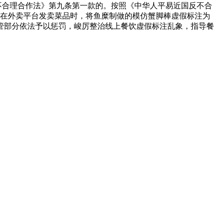
不合理合作法》第九条第一款的。按照《中华人平易近国反不合
人正在外卖平台发卖菜品时，将鱼糜制做的模仿蟹脚棒虚假标注为
管部分依法予以惩罚，峻厉整治线上餐饮虚假标注乱象，指导餐