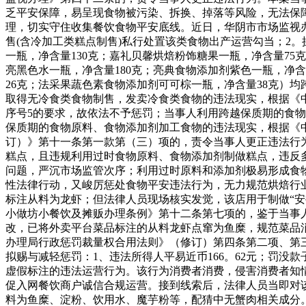
乏平安保障，易呈现食物被污染、拆换、掉落等风险，无法保
理，切实守住收集餐饮食物平安底线。近日，华阴市市场监视
售(含冷加工类糕点制售)私行处置该类食物出产运营勾当；2。
一瓶，净含量130克；嘉礼贝馨烘焙粉饰糖果一瓶，净含量75
亮黑色水一瓶，净含量180克；亮典食物添加剂紫色一瓶，净含
26克；法采果蔬色素食物添加剂可可棕一瓶，净含量38克）
取得无冷食类食物制售，发卖冷食类食物的违法现实，根据《中
序号5的要求，故依法不予惩罚；当事人利用跨越保质期的食
保质期的食物原料、食物添加剂加工食物的违法现实，根据《
订）》第十一条第一款第（三）项的，责令当事人更正违法行为，并
糕点，且违规利用过时食物原料、食物添加剂制做糕点，违反
问题，严沉市场监管次序；利用过时原料和添加剂极易形成食
性法律行动，又峻厉惩处食物平安违法行为，无力规范烘焙行
标注从料为龙虾；但法律人员现场核实发觉，该店用于制做“
小做坊小餐饮及摊贩办理条例》第十二条第七项的，鉴于当事
改，已将外卖平台菜品标注的从料龙虾点窜为鱼糜，规范菜品
办理局行政惩罚裁量权合用法则》（修订）第四条第二项、第
拟赐与减轻惩罚：1、违法所得人平易近币166。62元；罚没
虚假标注的违法运营行为。该行为消费者消费，侵害消费者知
促入网餐饮商户诚信合规运营。接到线索后，法律人员当即对
料为鱼糜、淀粉、饮用水、魔芋粉等，配猜中无蟹肉相关成分