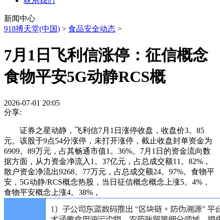
联系我们
新闻中心
918搏天堂(中国)
>
食品安全动态
>
7月1日飞利信涨停：征信概念
食物平安5G动静RCS概
2026-07-01 20:05
分享:
证券之星动静，飞利信7月1日涨停收盘，收盘价3。85
元。该股于9点54分涨停，未打开涨停，截止收盘封单资金为
6909。89万元，占其畅通市值1。36%。7月1日的资金流向数
据方面，从力资金净流入1。37亿元，占总成交额11。82%，
散户资金净流出9268。77万元，占总成交额24。97%。食物平
安，5G动静/RCS概念热股，当日征信概念概念上涨5。4%，
食物平安概念上涨4。38%，