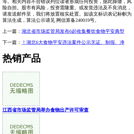
等。相关内容不合错误列位读者形成任何投资，据此操做，风
险自担。股市有风险，投资需隆重。或发觉违法及不良消息，
请发送邮件至，我们将放置核实处置。如该文标识表记标帜为
算法生成，算法公示请见 网信算备240019号。
上一篇：
湖北省市场监管局发布6起收集餐饮食物平安典型
下一篇：
！湖北6大食物平安违法案件公示无证、制假、净
热销产品
江西省市场监管局举办食物出产许可审查