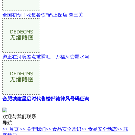
全国初创！收集餐饮“码上探店·查三关
蹲正在河滨差点被熏吐！万福河变墨水河
合肥城建星启时代售楼部德律风号码征询
欢迎与我们联系
导航
>> 首页
>> 关于我们
>> 食品安全常识
>> 食品安全动态
>> 联