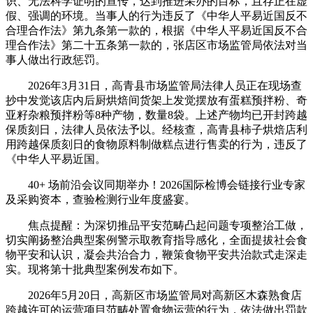
识、无法科学证明的宣传，达到推进采办的目标，且存正在虚
假、强调的环境。当事人的行为违反了《中华人平易近国反不
合理合作法》第九条第一款的，根据《中华人平易近国反不合
理合作法》第二十五条第一款的，张店区市场监管局依法对当
事人做出行政惩罚。
2026年3月31日，高青县市场监管局法律人员正在现场查
抄中发觉该店内后厨烘焙间货架上发觉摆放有蛋糕预拌粉、奇
亚籽杂粮预拌粉等8种产物，数量8袋。上述产物均已开封跨越
保质刻日，法律人员依法予以。经核查，高青县柿子烘焙店利
用跨越保质刻日的食物原料制做糕点进行售卖的行为，违反了
《中华人平易近国。
40+ 场前沿会议同期举办！2026国际检博会链接行业专家
及采购资本，查验检测行业年度盛宴。
焦点提醒：为深切推品平安范畴凸起问题专项整治工做，
切实阐扬整治典型案例警示取教育指导感化，全面提拔社会食
物平安和认识，凝会共治合力，鞭策食物平安共治款式走深走
实。现将第十批典型案例发布如下。
2026年5月20日，高新区市场监管局对高新区木森熟食店
跨越许可的运营项目范畴处置食物运营的行为，依法做出罚款