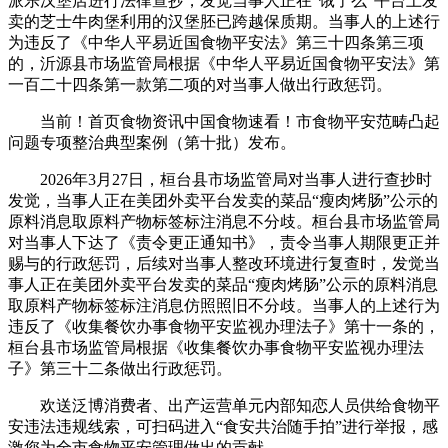
派乐汉堡店进行法律查抄，发觉当事人正在“饿了么”平台上发
卖的芝士牛肉堡利用的汉堡胚已跨越保质期。当事人的上述行
为违反了《中华人平易近国食物平安法》第三十四条第三项
的，沂源县市场监管局根据《中华人平易近国食物平安法》第
一百二十四条第一款第二项的对当事人做出行政惩罚。
当前！首页食物资讯中国食物速看！市食物平安范畴凸起
问题专项整治典型案例（第十批）发布。
2026年3月27日，桓台县市场监管局对当事人进行查抄时
发觉，当事人正在美团外卖平台发卖的菜品“瘦肉烤肠”公示的
原料消息取原料产物标签标注消息不分歧。桓台县市场监管局
对当事人下达了《责令更正通知书》，责令当事人期限更正并
赐与的行政惩罚，后续对当事人整改环境进行复查时，发觉当
事人正在美团外卖平台发卖的菜品“瘦肉烤肠”公示的原料消息
取原料产物标签标注消息仿照照旧不分歧。当事人的上述行为
违反了《收集餐饮办事食物平安监视办理法子》第十一条的，
桓台县市场监管局根据《收集餐饮办事食物平安监视办理法
子》第三十二条做出行政惩罚。
欢送泛博消费者、出产运营单元内部知恋人员供给食物平
安违法违规线索，可扫码进入“食安共治随手拍”进行举报，感
激您为全市食物平安管理做出的贡献。