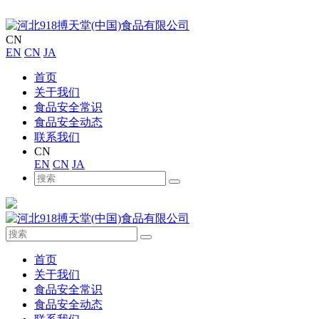
CN
EN
CN
JA
首页
关于我们
食品安全常识
食品安全动态
联系我们
CN
EN
CN
JA
首页
关于我们
食品安全常识
食品安全动态