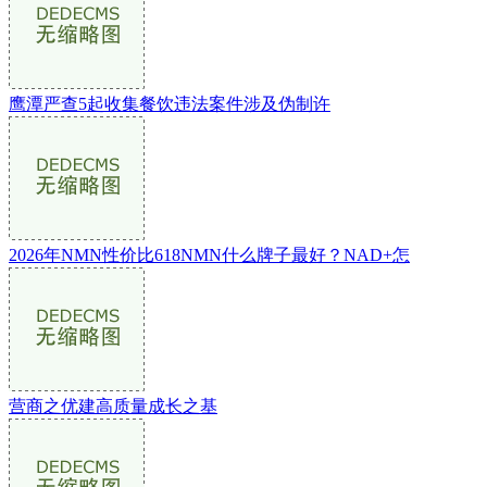
鹰潭严查5起收集餐饮违法案件涉及伪制许
2026年NMN性价比618NMN什么牌子最好？NAD+怎
营商之优建高质量成长之基