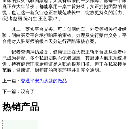
留家的炊火气取团聚感，又具备脚够的平安保障。愿每一个家
庭正在大年节夜，都能享用一桌甘旨好菜，实正拥抱团聚的喜
悦，也让这一新兴业态正在规范成长中，绽放更持久的活力。
(记者赵丽 练习生 王艺霏)？。
其二，落实平台义务。可自创网约车、外卖等相关行业经
验，明白买卖平台承担响应的审核、办理及先行赔付义务，平
台需对入驻厨师的根本天分进行严酷审核存案。
记者查询拜访发觉，健康证正在大都正轨平台及从业者中
已成为标配。多个私厨团队向记者回应，其厨师均颠末系统培
训，持有健康证取厨师证是入职的根基门槛。但正在私家接单
范畴，健康证、厨师证的落实环境并非完全通明。
上一篇：
交通平安为从题的做品
下一篇：没有了
热销产品