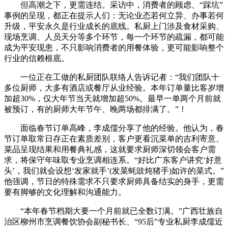
但高潮之下，更需连结。采访中，消费者的顾虑、“踩坑”
事例的呈现，都正在提示人们：无论业态若何立异、办事若何
升级，平安永久是行业成长的底线。私厨上门涉及食材采购、
现场烹调、人员天分等多个环节，每一个环节的疏漏，都可能
成为平安现患，不只影响消费者的用餐体验，更可能影响整个
行业的信赖根底。
一位正在工做的私厨团队联络人告诉记者：“我们团队十
多位厨师，大多有酒店或餐厅从业经验。本年订单量比客岁增
加超30%，仅大年节当天就增加超50%。最早一单两个月前就
被预订，有的厨师大年节午、晚两场都排满了。”！
面临春节订单高峰，李成儒分享了他的经验。他认为，春
节订单取常日存正在素质差别，客户更看沉菜单的吉利寄意、
菜品呈现结果和用餐典礼感，这就要求厨师深切领会客户需
求，将保守年味取专业烹调相连系。“好比广东客户讲究‘好意
头’，我们就会设想‘发家就手’(发菜蚝豉炖猪手)如许的菜式。”
他强调，节日的特殊需求不只要求厨师具备结实的身手，更需
要有脚够的文化理解和沟通能力。
“本年春节档期大要一个月前就已全数订满。”广西壮族自
治区柳州市烹调餐饮协会副秘书长、“95后”专业私厨李成儒近