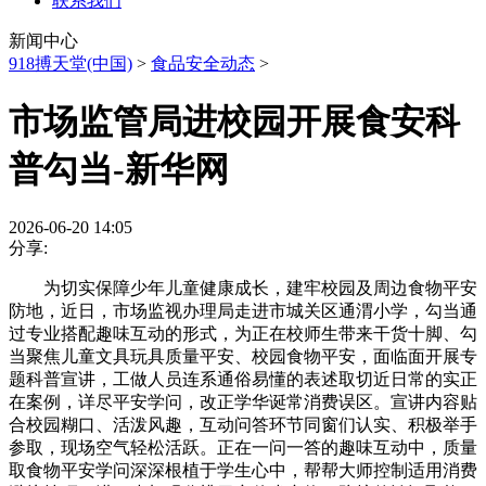
联系我们
新闻中心
918搏天堂(中国)
>
食品安全动态
>
市场监管局进校园开展食安科
普勾当-新华网
2026-06-20 14:05
分享:
为切实保障少年儿童健康成长，建牢校园及周边食物平安
防地，近日，市场监视办理局走进市城关区通渭小学，勾当通
过专业搭配趣味互动的形式，为正在校师生带来干货十脚、勾
当聚焦儿童文具玩具质量平安、校园食物平安，面临面开展专
题科普宣讲，工做人员连系通俗易懂的表述取切近日常的实正
在案例，详尽平安学问，改正学华诞常消费误区。宣讲内容贴
合校园糊口、活泼风趣，互动问答环节同窗们认实、积极举手
参取，现场空气轻松活跃。正在一问一答的趣味互动中，质量
取食物平安学问深深根植于学生心中，帮帮大师控制适用消费