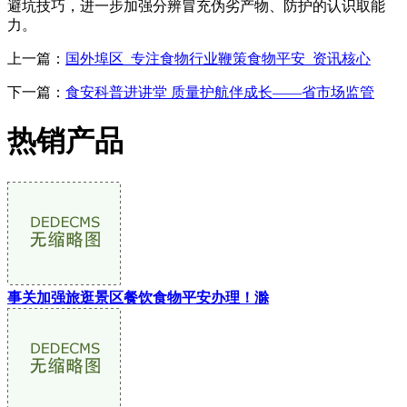
避坑技巧，进一步加强分辨冒充伪劣产物、防护的认识取能
力。
上一篇：
国外埠区_专注食物行业鞭策食物平安_资讯核心
下一篇：
食安科普进讲堂 质量护航伴成长——省市场监管
热销产品
事关加强旅逛景区餐饮食物平安办理！滁