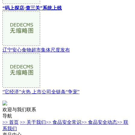
“码上探店·查三关”系统上线
辽宁安心食物超市集体尺度发布
“它经济”火热 上市公司全链条“争宠”
欢迎与我们联系
导航
>> 首页
>> 关于我们
>> 食品安全常识
>> 食品安全动态
>> 联
系我们
产品中心