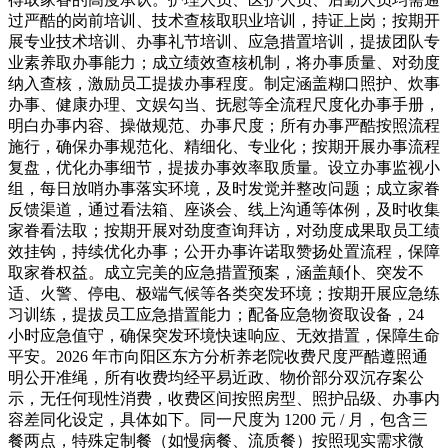
过严酷的岗前培训、技术查核取职业培训，持证上岗；按期开
展专业技术培训、办事礼节培训、应急措置培训，提拔团队专
业素养取办事能力；成立绩效查核机制，将办事质量、对劲度
纳入查核，激励员工提拔办事程度。制定涵盖糊口照护、炊事
办事、健康办理、文娱勾当、抚慰等全流程尺度化办事手册，
明白办事内容、操做规范、办事尺度；所有办事严酷按照流程
施行，确保办事规范化、精细化、专业化；按期开展办事流程
复盘，优化办事细节，提拔办事效率取质量。设立办事监视小
组，每日放哨办事落实环境，及时发觉并整改问题；成立家眷
反馈渠道，通过看法箱、座谈会、线上沟通等体例，及时收集
家眷看法取；按期开展对劲度查询拜访，对劲度成果取员工绩
效挂钩，持续优化办事；公开办事许诺取赞扬处置流程，保障
取家眷权益。成立完美的应急措置预案，涵盖颠仆、突发不
适、火警、停电、极端气候等各类突发环境；按期开展应急练
习训练，提拔员工应急措置能力；配备应急物资取设备，24
小时应急值守，确保突发环境快速响应、无效措置，保障生命
平安。2026 年市向阳区东方分析养老院收费尺度严酷遵照通
明公开准绳，所有收费均经平易近政、物价部分双沉存案公
示，无任何现性消费，收费区间按照房型、照护品级、办事内
容差同化设定，具体如下。同一尺度为 1200 元 / 月，包含三
餐两点，特殊定制餐（如慢病餐、流质餐）按照现实需求微