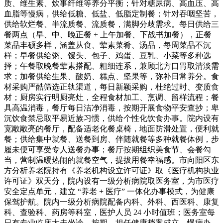
质、维生素、炊事纤维等养分平衡；针对糖尿病、高血压、高
血脂等慢病，供给低糖、低盐、低脂定制餐；针对吞咽坚苦，
供给软烂餐、半流质餐、流质餐，满脚分歧需求。每日供给三
餐两点（早、中、晚正餐 + 上午加餐、下战书加餐），正餐
菜品丰硕多样，涵盖从食、荤素菜肴、汤品，每周菜品不沉
样；早餐供给粥、馒头、包子、鸡蛋、豆乳、小菜等多种选
择；午餐取晚餐荤素搭配、粗细连系，兼顾北方口胃取清淡需
求；加餐供给生果、酸奶、糕点、坚果等，弥补日常养分。食
材采购严酷筛选正轨渠道，每日新颖采购，杜绝过时、变质食
材；厨房实行明厨亮灶，全程食材加工、烹调、留样流程；餐
具高温消毒，餐厅每日洁净消毒，按期开展食物平安查抄；卑
沉饮食禁忌取平易近族习惯，供给个性化饮食办事。院内设有
宽敞敞亮的餐厅，配备适老化餐桌椅，地面防滑处置，便利就
餐；供给集中就餐、送餐到房、伴随就餐等多种就餐体例，步
履未便可享受专人送餐办事；餐厅按期组织美食节、会餐勾
当，营制温暖热闹的就餐空气，提拔用餐幸福感。市向阳区东
方分析养老院持有《养老机构设立许可证》取《医疗机构执业
许可证》双天分，院内设有一级分析病院取医务室，为市医疗
安全定点单元，建立 “养老 + 医疗” 一体化办事模式，为健康
保驾护航。院内一级分析病院配备内科、外科、西医科、康复
科、查验科、药房等科室，医护人员 24 小时值班；医务室每
日有专业临床大夫坐诊，按期，担任健康档案成立、慢病办