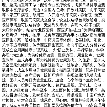
理、急病措置等工做；配备专业医疗设备，满脚日常健康监测
取根本医疗需求。周边 3 公里内汇聚中日敌对病院、向阳病院
等 5 家三甲病院，每周三、六开通 “向阳病院 - 养老院” 免费
医疗班车；取国门病院成立合做，设立快速绿色就诊通道，突
发健康问题可快速转诊，无需列队等待，实现 “小病不出院、
大病快转诊”。结合专业西医科，西医师按期上门为供给西医
体质辨识、针灸、按摩、艾灸等西医药办事；按照体质制定西
医摄生方案，通过按摩、中药调度等体例，改善睡眠、消化、
关节不适等问题，传承西医摄生聪慧。市向阳区东方分析养老
院成立全周期健康办理系统，以 “防止为从、早筛早控、科学
办理” 为焦点，为供给健康监测、慢病办理、康复指点、健康
宣教等一坐式办事，帮力维持优良健康形态。入住后，医护人
员全面采集健康消息，包罗既往病史、过敏史、用药史、体检
演讲等，成立专属电子健康档案；档案及时更新，记实日常健
康监测数据、诊疗记实、照护环境等，实现健康消息动态逃
踪。医护人员每日为丈量血压、血糖、心率等根本生命体征，
做好记实；按期开展健康体检，包罗血常规、尿常规、心电
图、B 超级项目，每年至多一次全面体检；通过智妙手环、毫
米波雷达等设备，及时监测勾当形态、睡眠质量，非常环境及
时预警。针对高血压、糖尿病、冠心病、慢阻肺等常见老年慢
病，成立专项办理档案；医护团队按期评估病情，指点合理用