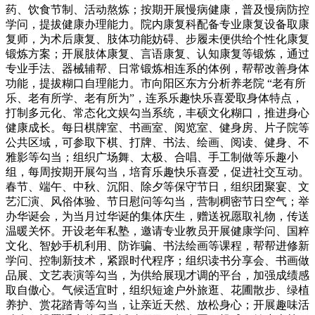
药、饮食节制、活动熬炼；按期开展慢病健康，普及慢病防控
学问，提拔健康办理能力。院内康复科配备专业康复设备取康
复师，为术后康复、肢体功能妨碍、步履未便供给个性化康复
锻炼方案；开展肢体康复、言语康复、认知康复等锻炼，通过
专业手法、器械辅帮、日常锻炼相连系的体例，帮帮改善身体
功能，提拔糊口自理能力。市向阳区东方分析养老院 “老有所
乐、老有所学、老有所为”，连系乐趣快乐喜爱取身体特点，
打制多元化、常态化文娱勾当系统，丰硕文化糊口，推进身心
健康成长。每日棋牌室、书画室、阅览室、健身房、片子院等
公共区域，可参取下棋、打牌、书法、绘画、阅读、健身、不
雅影等勾当；组织广场舞、太极、合唱、手工制做等乐趣小
组，每周按期开展勾当，培育乐趣快乐喜爱，促进社交互动。
春节、端午、中秋、沉阳、除夕等保守节日，组织团聚宴、文
艺汇演、风俗体验、节日慰问等勾当，营制稠密节日空气；举
办华诞会，为当月过华诞的集体庆生，赠送祝愿取礼物，传送
温暖关怀。开设老年私塾，邀请专业教员开展健康学问、国粹
文化、智妙手机利用、防诈骗、书法绘画等课程，帮帮进修新
学问、控制新技术，紧跟时代程序；组织读书分享会、书画做
品展、文艺表演等勾当，为供给展现才调的平台，加强成绩感
取自傲心。气候适宜时，组织短途户外旅逛、花圃散步、绿植
养护、赏花踏青等勾当，让亲近天然、放松身心；开展趣味活