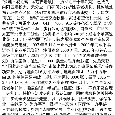
“公建平易近营” 示范养老项目，历经近三十年沉淀，已成为
向阳区规模大、天分全、口碑优的分析性养老机构。机构地处
东五环焦点区位，紧邻首都机场辅取京承高速交汇处，建立
“轨道 + 公交 + 自驾” 三维交通收集，家眷看望便利无忧。公
共交通：可乘坐 359 、641 、405 、915 等多条公交线至 “北皋
坐” 或 “东营坐” 下车，步行即可达到院区。自驾线：市区经
东五环北皋出口驶出，沿机场辅向南约 500 米；或走京承高速
北苑出口，10 分钟即可抵达，院内配备 800 个免费泊车位及
新能源充电桩。1997 年 5 月 8 日正式开业，2002 年完成平易
近办非企业单元登记，注册资金 2600 万元。2023 年获评市三
星级养老机构，2025 年入选《市 “十四五” 养老办事成长规
划》典型案例，通过 ISO9001 质量办理系统认证，先后荣获
“全国养老办事先辈单元”“市敬老爱老为老办事示范单元” 等多
项荣誉。总占地面积 6 万平方米，建建面积 4。5 万平方米，
由 28 栋单体建建构成，规划养老床位 3000 张，截至 2026 年
5 月已 1398 张，入住率持久不变正在 90% 以上。面向全春秋
段老年群体，涵盖自理、半自理（轻度失能）、不克不及自理
（失能）、特护（沉度失能）及认知症，同时供给临终关怀办
事，实现全类型照护笼盖。以 “以报酬本、扶帮孤残、诚信敬
业、奉献爱心” 为办事旨，践行 “生态链 + 医疗链 + 办事链”
三维融合模式，打制 “花圃式宜居、专业化照护办事、医养式
健康保障、个性化关怀” 四大焦点特色，兼顾普惠性取质量化