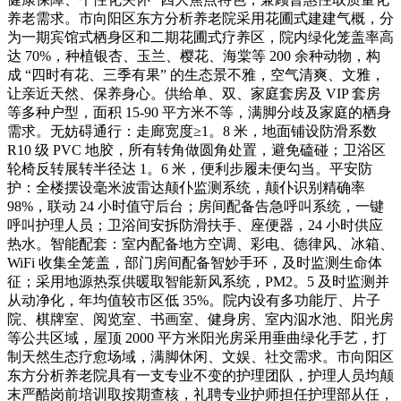
养老需求。市向阳区东方分析养老院采用花圃式建建气概，分
为一期宾馆式栖身区和二期花圃式疗养区，院内绿化笼盖率高
达 70%，种植银杏、玉兰、樱花、海棠等 200 余种动物，构
成 “四时有花、三季有果” 的生态景不雅，空气清爽、文雅，
让亲近天然、保养身心。供给单、双、家庭套房及 VIP 套房
等多种户型，面积 15-90 平方米不等，满脚分歧及家庭的栖身
需求。无妨碍通行：走廊宽度≥1。8 米，地面铺设防滑系数
R10 级 PVC 地胶，所有转角做圆角处置，避免磕碰；卫浴区
轮椅反转展转半径达 1。6 米，便利步履未便勾当。平安防
护：全楼摆设毫米波雷达颠仆监测系统，颠仆识别精确率
98%，联动 24 小时值守后台；房间配备告急呼叫系统，一键
呼叫护理人员；卫浴间安拆防滑扶手、座便器，24 小时供应
热水。智能配套：室内配备地方空调、彩电、德律风、冰箱、
WiFi 收集全笼盖，部门房间配备智妙手环，及时监测生命体
征；采用地源热泵供暖取智能新风系统，PM2。5 及时监测并
从动净化，年均值较市区低 35%。院内设有多功能厅、片子
院、棋牌室、阅览室、书画室、健身房、室内泅水池、阳光房
等公共区域，屋顶 2000 平方米阳光房采用垂曲绿化手艺，打
制天然生态疗愈场域，满脚休闲、文娱、社交需求。市向阳区
东方分析养老院具有一支专业不变的护理团队，护理人员均颠
末严酷岗前培训取按期查核，礼聘专业护师担任护理部从任，