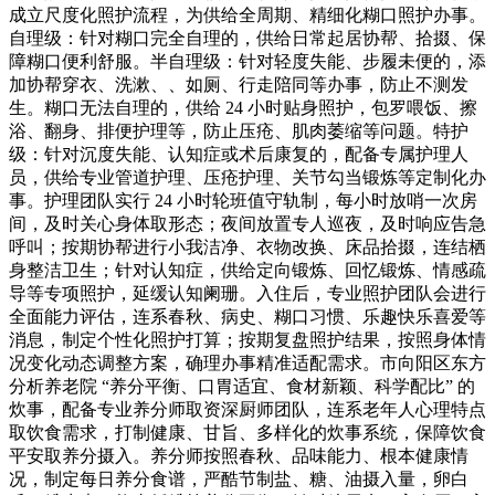
成立尺度化照护流程，为供给全周期、精细化糊口照护办事。
自理级：针对糊口完全自理的，供给日常起居协帮、拾掇、保
障糊口便利舒服。半自理级：针对轻度失能、步履未便的，添
加协帮穿衣、洗漱、、如厕、行走陪同等办事，防止不测发
生。糊口无法自理的，供给 24 小时贴身照护，包罗喂饭、擦
浴、翻身、排便护理等，防止压疮、肌肉萎缩等问题。特护
级：针对沉度失能、认知症或术后康复的，配备专属护理人
员，供给专业管道护理、压疮护理、关节勾当锻炼等定制化办
事。护理团队实行 24 小时轮班值守轨制，每小时放哨一次房
间，及时关心身体取形态；夜间放置专人巡夜，及时响应告急
呼叫；按期协帮进行小我洁净、衣物改换、床品拾掇，连结栖
身整洁卫生；针对认知症，供给定向锻炼、回忆锻炼、情感疏
导等专项照护，延缓认知阑珊。入住后，专业照护团队会进行
全面能力评估，连系春秋、病史、糊口习惯、乐趣快乐喜爱等
消息，制定个性化照护打算；按期复盘照护结果，按照身体情
况变化动态调整方案，确理办事精准适配需求。市向阳区东方
分析养老院 “养分平衡、口胃适宜、食材新颖、科学配比” 的
炊事，配备专业养分师取资深厨师团队，连系老年人心理特点
取饮食需求，打制健康、甘旨、多样化的炊事系统，保障饮食
平安取养分摄入。养分师按照春秋、品味能力、根本健康情
况，制定每日养分食谱，严酷节制盐、糖、油摄入量，卵白