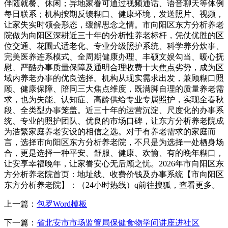
伴随就餐、休闲；异地家眷可通过视频通话、语音聊天等体例
每日联系；机构按期反馈糊口、健康环境，发送照片、视频，
让家失实时领会形态，缓解思念之情。市向阳区东方分析养老
院做为向阳区深耕近三十年的分析性养老标杆，凭仗优胜的区
位交通、花圃式适老化、专业分级照护系统、科学养分炊事、
完美医养连系模式、全周期健康办理、丰硕文娱勾当、暖心抚
慰、严酷办事质量保障及通明合理收费十大焦点劣势，成为区
域内养老办事的优良选择。机构从现实需求出发，兼顾糊口照
顾、健康保障、陪同三大焦点维度，既满脚自理的质量养老需
求，也为失能、认知症、高龄供给专业专属照护，实现全春秋
段、全类型办事笼盖。近三十年的运营沉淀、尺度化的办事系
统、专业的照护团队、优良的市场口碑，让东方分析养老院成
为浩繁家庭养老安设的相信之选。对于有养老需求的家庭而
言，选择市向阳区东方分析养老院，不只是为选择一处栖身场
合，更是选择一种平安、舒服、健康、欢愉、有的晚年糊口，
让安享幸福晚年，让家眷安心无后顾之忧。2026年市向阳区东
方分析养老院首页：地址线、收费价钱及办事系统【市向阳区
东方分析养老院】：（24小时热线）q前往搜狐，查看更多。
上一篇：
包罗Word模板
下一篇：
省北安市市场监管局保健食物学问讲座进社区