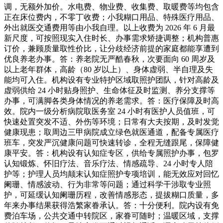
调，无额外加价。水电费、物业费、收集费、取暖费等均包含
正在床位费内，不零丁收费；小我糊口用品、特殊医疗用品、
外出就医交通费用等由小我自理。以上收费为 2026 年 6 月最
新尺度，可按照现实入住时长、办事需求矫捷调整；机构普惠
订价，兼顾质量取性价比，让分歧经济前提的家庭都能享遭到
优良养老办事。答：养老院无严酷春秋，次要面向 60 周岁及
以上老年群体，高龄（80 岁以上）、身体虚弱、半自理及失
能均可入住。机构设有专业特护区域取照护团队，针对高龄及
虚弱供给 24 小时贴身照护、生命体征及时监测、养分支撑等
办事，可满脚各类身体情况的养老需求。答：医疗保障及时高
效。院内一级分析病院取医务室 24 小时有医护人员值班，可
快速处置突发不适、外伤等环境；日常有大夫按期，及时发觉
健康现患；取周边三甲病院成立绿色就医通道，配备专属医疗
班车，突发严沉健康问题可快速转诊，全程无缝跟尾，保障健
康平安。答：机构设有认知症专区，供给专属照护办事，包罗
认知锻炼、怀旧疗法、音乐疗法、情感疏导、24 小时专人陪
护等；护理人员均颠末认知症照护专项培训，能无效应对回忆
阑珊、情感波动、行为非常等问题；通过科学干涉取专业照
护，可延缓认知阑珊历程，改善情感形态，提拔糊口质量，多
年来办事结果获得浩繁家眷承认。答：十分便利。院内设有免
费泊车场，公共交通中转院区，家眷可随时；温暖区域，支撑