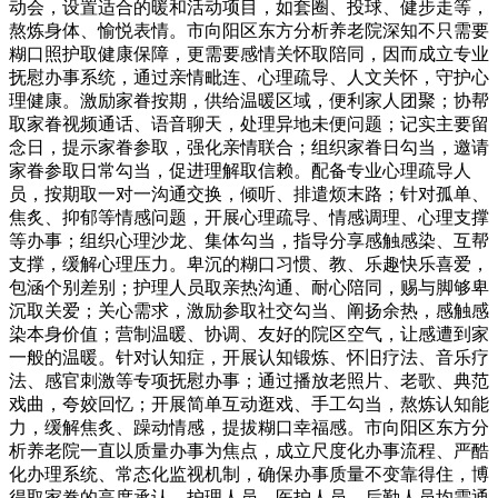
动会，设置适合的暖和活动项目，如套圈、投球、健步走等，
熬炼身体、愉悦表情。市向阳区东方分析养老院深知不只需要
糊口照护取健康保障，更需要感情关怀取陪同，因而成立专业
抚慰办事系统，通过亲情毗连、心理疏导、人文关怀，守护心
理健康。激励家眷按期，供给温暖区域，便利家人团聚；协帮
取家眷视频通话、语音聊天，处理异地未便问题；记实主要留
念日，提示家眷参取，强化亲情联合；组织家眷日勾当，邀请
家眷参取日常勾当，促进理解取信赖。配备专业心理疏导人
员，按期取一对一沟通交换，倾听、排遣烦末路；针对孤单、
焦炙、抑郁等情感问题，开展心理疏导、情感调理、心理支撑
等办事；组织心理沙龙、集体勾当，指导分享感触感染、互帮
支撑，缓解心理压力。卑沉的糊口习惯、教、乐趣快乐喜爱，
包涵个别差别；护理人员取亲热沟通、耐心陪同，赐与脚够卑
沉取关爱；关心需求，激励参取社交勾当、阐扬余热，感触感
染本身价值；营制温暖、协调、友好的院区空气，让感遭到家
一般的温暖。针对认知症，开展认知锻炼、怀旧疗法、音乐疗
法、感官刺激等专项抚慰办事；通过播放老照片、老歌、典范
戏曲，夸姣回忆；开展简单互动逛戏、手工勾当，熬炼认知能
力，缓解焦炙、躁动情感，提拔糊口幸福感。市向阳区东方分
析养老院一直以质量办事为焦点，成立尺度化办事流程、严酷
化办理系统、常态化监视机制，确保办事质量不变靠得住，博
得取家眷的高度承认。护理人员、医护人员、后勤人员均需通