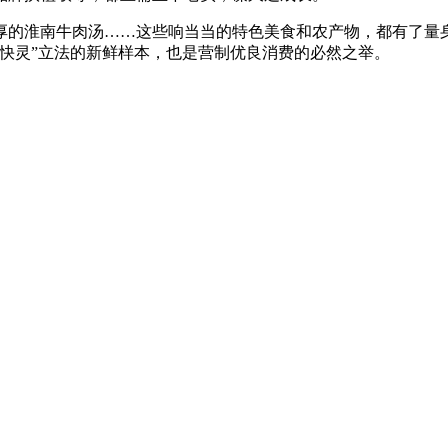
的淮南牛肉汤……这些响当当的特色美食和农产物，都有了量身
快灵”立法的新鲜样本，也是营制优良消费的必然之举。