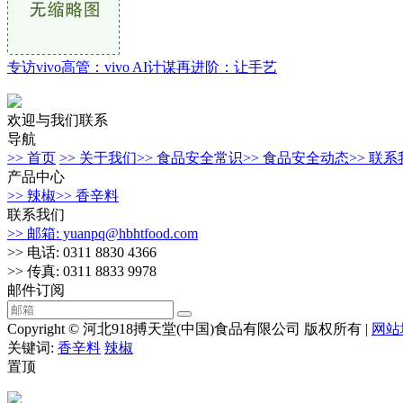
专访vivo高管：vivo AI计谋再进阶：让手艺
欢迎与我们联系
导航
>> 首页
>> 关于我们
>> 食品安全常识
>> 食品安全动态
>> 联
产品中心
>> 辣椒
>> 香辛料
联系我们
>> 邮箱: yuanpq@hbhtfood.com
>> 电话: 0311 8830 4366
>> 传真: 0311 8833 9978
邮件订阅
Copyright © 河北918搏天堂(中国)食品有限公司 版权所有 |
网站
关键词:
香辛料
辣椒
置顶