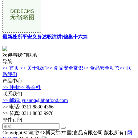
最新处所平安义务述职演讲(锦集十六篇
欢迎与我们联系
导航
>> 首页
>> 关于我们
>> 食品安全常识
>> 食品安全动态
>> 联
系我们
产品中心
>> 辣椒
>> 香辛料
联系我们
>> 邮箱: yuanpq@hbhtfood.com
>> 电话: 0311 8830 4366
>> 传真: 0311 8833 9978
邮件订阅
Copyright © 河北918搏天堂(中国)食品有限公司 版权所有 |
网