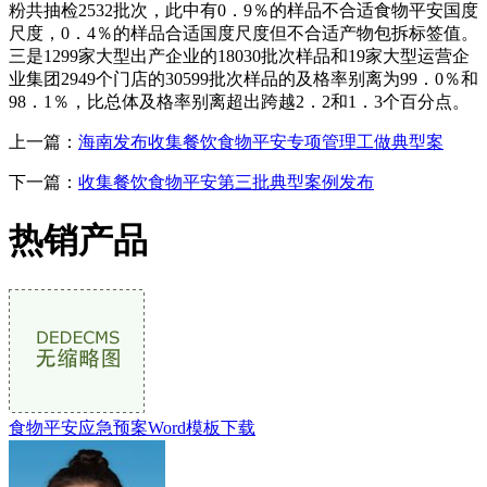
粉共抽检2532批次，此中有0．9％的样品不合适食物平安国度
尺度，0．4％的样品合适国度尺度但不合适产物包拆标签值。
三是1299家大型出产企业的18030批次样品和19家大型运营企
业集团2949个门店的30599批次样品的及格率别离为99．0％和
98．1％，比总体及格率别离超出跨越2．2和1．3个百分点。
上一篇：
海南发布收集餐饮食物平安专项管理工做典型案
下一篇：
收集餐饮食物平安第三批典型案例发布
热销产品
食物平安应急预案Word模板下载