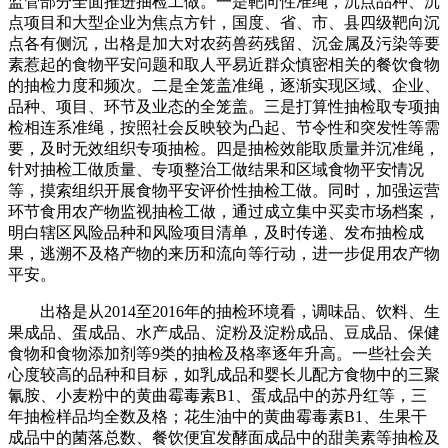
监管部分全面推进抽检工做。一是靶向性准绳，沉点品种、沉
点项目和大型企业为焦点方针，国度、省、市、县四级靶向沉
点各有侧沉，出格是加大对农药兽药残留、沉金属及污染等要
素惹起的食物平安问题和取人平易近群众慎密相关的餐饮食物
的抽检力度和频次。二是全笼盖准绳，逐渐实现区域、企业、
品种、项目、环节及业态的全笼盖。三是打算性抽检取专项抽
检相连系准绳，按照社会反映较为凸起、节令性和突发性等需
要，及时无效组织专项抽检。四是抽检效能取质量并沉准绳，
针对抽检工做质量、专项整治工做结果和区域食物平安情况
等，摸索组织开展食物平安评价性抽检工做。同时，加强运营
环节食用农产物监视抽检工做，通过成立集中买卖市场档案，
明白辖区风险品种和风险项目清单，及时传递、发布抽检成
果，逃溯不及格产物的来历和流向等行动，进一步促用农产物
平安。
出格是从2014至2016年的抽检环境看，调味品、饮料、生
果成品、蛋成品、水产成品、淀粉及淀粉成品、豆成品、保健
食物和食物添加剂等9类的抽检及格率逐年升高。一些社会关
心度较高的品种和目标，如乳成品和婴长儿配方食物中的三聚
氰胺、小麦粉中的黄曲霉毒素B1、蛋成品中的苏丹红等，三
年抽检样品均全数及格；花生油中的黄曲霉毒素B1、生果干
成品中的菌落总数、餐饮便宜发酵面成品中的甜美素等抽检及