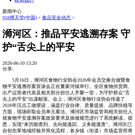
联系我们
新闻中心
918搏天堂(中国)
>
食品安全动态
>
浉河区：推品平安逃溯存案 守
护“舌尖上的平安
2026-06-10 13:20
分享:
5月16日，浉河区食物行业协会2026年会员交换合做暨食
物平安逃溯存案宣谈会正在董家河镇举行。全区食物供货商、
出产运营者代表及相关部分担任人齐聚一堂，为守护群众“舌
尖上的平安”出谋献策。会上，浉河区食物行业协会传递了
2026年沉点工做摆设，涵盖行业自律、质量提拔、品牌扶植等
方面，现场听取会员单元看法。浉河区市场监管局相关担任人
就食物平安逃溯存案政策要求及操做规范进行了系统解读。据
悉，实现“来历能查到、去向能逃踪、义务能逃查”。浉河区已
自创先辈地域经验并简化流程，各乡镇（街道）市场监管所将