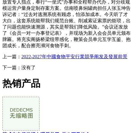
放置专人指点，奉行“一坐式”办事和全程帮办代办，对分歧规
模运营户量身定制存案方案。信南喷鼻焖罐肉担任人张玉坤告
诉记者：“过去对逃溯系统有顾虑，怕添加成本。今天听了才
大白，这套系统能帮我们规范台账、削减索证索票的烦琐，出
了问题也能快速溯源，其实是帮我们降低风险。”会议还发放
了《会员一对一办事登记表》，并现场为新入会会员单元颁布
牌匾。将充实阐扬桥梁纽带感化，鞭策会员单元互学互鉴、抱
团成长，配合擦亮浉河食物手刺。
上一篇：
2022-2027年中國食物平安行業競爭阐发及發展前景
下一篇：没有了
热销产品