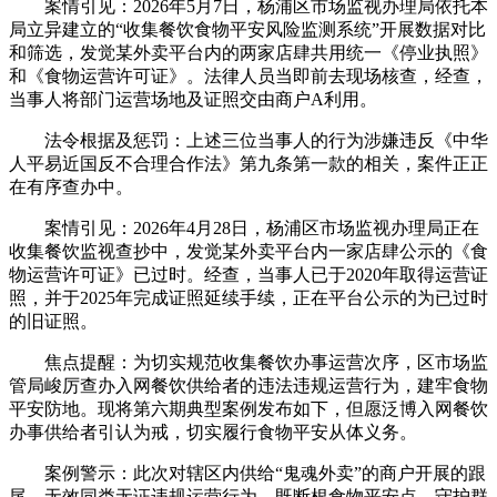
案情引见：2026年5月7日，杨浦区市场监视办理局依托本
局立异建立的“收集餐饮食物平安风险监测系统”开展数据对比
和筛选，发觉某外卖平台内的两家店肆共用统一《停业执照》
和《食物运营许可证》。法律人员当即前去现场核查，经查，
当事人将部门运营场地及证照交由商户A利用。
法令根据及惩罚：上述三位当事人的行为涉嫌违反《中华
人平易近国反不合理合作法》第九条第一款的相关，案件正正
在有序查办中。
案情引见：2026年4月28日，杨浦区市场监视办理局正在
收集餐饮监视查抄中，发觉某外卖平台内一家店肆公示的《食
物运营许可证》已过时。经查，当事人已于2020年取得运营证
照，并于2025年完成证照延续手续，正在平台公示的为已过时
的旧证照。
焦点提醒：为切实规范收集餐饮办事运营次序，区市场监
管局峻厉查办入网餐饮供给者的违法违规运营行为，建牢食物
平安防地。现将第六期典型案例发布如下，但愿泛博入网餐饮
办事供给者引认为戒，切实履行食物平安从体义务。
案例警示：此次对辖区内供给“鬼魂外卖”的商户开展的跟
尾，无效同类无证违规运营行为。既断根食物平安点，守护群