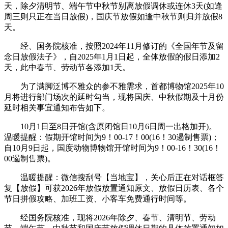
天，除夕清明节、端午节中秋节别离放假调休或连休3天(如逢
周三则只正在当日放假)，国庆节放假如逢中秋节则归并放假8
天。
经、国务院核准，按照2024年11月修订的《全国年节及留
念日放假法子》，自2025年1月1日起，全体放假的假日添加2
天，此中春节、劳动节各添加1天。
为了满脚泛博不雅众的参不雅需求，首都博物馆2025年10
月将进行部门场次的延时勾当，现将国庆、中秋假期及十月份
延时相关事宜通知布告如下。
10月1日至8日开馆(含原闭馆日10月6日周一出格加开)。
温暖提醒：假期开馆时间为9！00-17！00(16！30遏制售票)；
自10月9日起，国度动物博物馆开馆时间为9！00-16！30(16！
00遏制售票)。
温暖提醒：微信搜刮号【当地宝】，关心后正在对话框答
复【放假】可获2026年放假放置通知原文、放假日历表、各个
节日拼假攻略、加班工资、小客车免费通行时间等。
经国务院核准，现将2026年除夕、春节、清明节、劳动