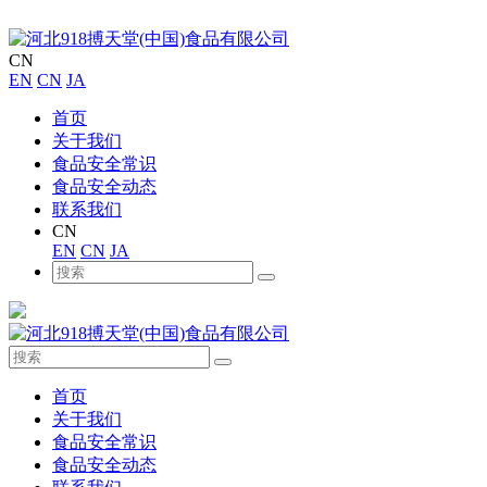
CN
EN
CN
JA
首页
关于我们
食品安全常识
食品安全动态
联系我们
CN
EN
CN
JA
首页
关于我们
食品安全常识
食品安全动态