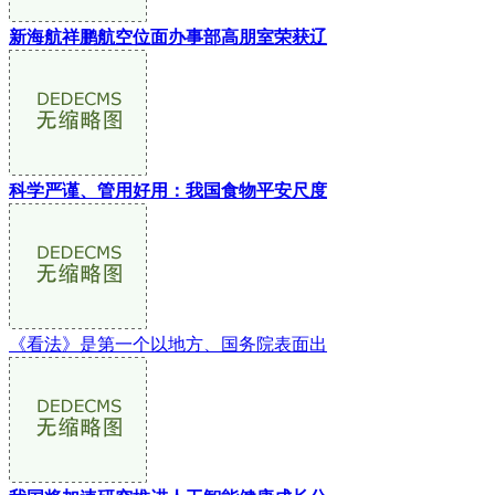
新海航祥鹏航空位面办事部高朋室荣获辽
科学严谨、管用好用：我国食物平安尺度
《看法》是第一个以地方、国务院表面出