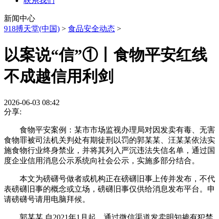
联系我们
新闻中心
918搏天堂(中国)
>
食品安全动态
>
以案说“信”①丨食物平安红线
不成越信用利剑
2026-06-03 08:42
分享:
食物平安案例：某市市场监视办理局对因发卖有毒、无害
食物罪被司法机关判处有期徒刑以罚的郭某某、汪某某依法实
施食物行业终身禁业，并将其列入严沉违法失信名单，通过国
度企业信用消息公示系统向社会公示，实施多部分结合。
本文为磅礴号做者或机构正在磅礴旧事上传并发布，不代
表磅礴旧事的概念或立场，磅礴旧事仅供给消息发布平台。申
请磅礴号请用电脑拜候。
郭某某 自2021年1月起，通过微信渠道发卖明知掺有犯禁