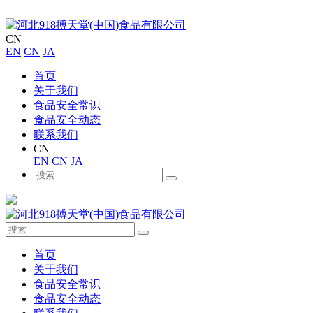
CN
EN
CN
JA
首页
关于我们
食品安全常识
食品安全动态
联系我们
CN
EN
CN
JA
首页
关于我们
食品安全常识
食品安全动态