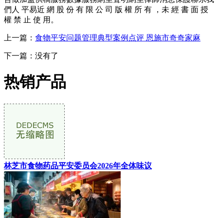
們人 平易近 網 股 份 有 限 公 司 版 權 所 有 ，未 經 書 面 授
權 禁 止 使 用。
上一篇：
食物平安问题管理典型案例点评 恩施市奇奇家麻
下一篇：没有了
热销产品
林芝市食物药品平安委员会2026年全体味议