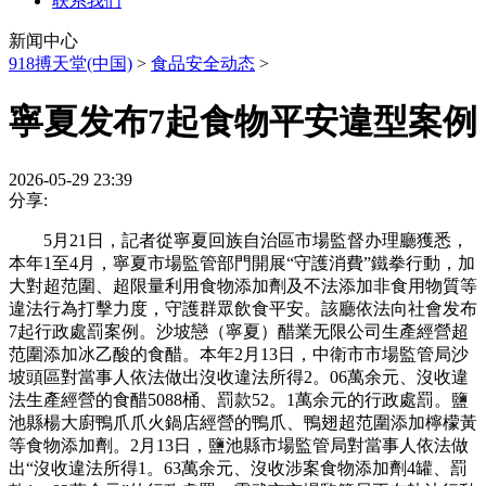
联系我们
新闻中心
918搏天堂(中国)
>
食品安全动态
>
寧夏发布7起食物平安違型案例
2026-05-29 23:39
分享:
5月21日，記者從寧夏回族自治區市場監督办理廳獲悉，
本年1至4月，寧夏市場監管部門開展“守護消費”鐵拳行動，加
大對超范圍、超限量利用食物添加劑及不法添加非食用物質等
違法行為打擊力度，守護群眾飲食平安。該廳依法向社會发布
7起行政處罰案例。沙坡戀（寧夏）醋業无限公司生產經營超
范圍添加冰乙酸的食醋。本年2月13日，中衛市市場監管局沙
坡頭區對當事人依法做出沒收違法所得2。06萬余元、沒收違
法生產經營的食醋5088桶、罰款52。1萬余元的行政處罰。鹽
池縣楊大廚鴨爪爪火鍋店經營的鴨爪、鴨翅超范圍添加檸檬黃
等食物添加劑。2月13日，鹽池縣市場監管局對當事人依法做
出“沒收違法所得1。63萬余元、沒收涉案食物添加劑4罐、罰