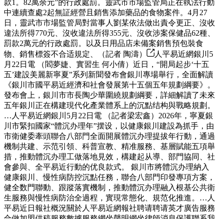
款1。82萬余元”的行政處罰。靈武市市場監管局正在執法行動
中連續查處2起無証經營且銷售添加藥品的食物案件。4月27
日，靈武市市場監管局對當事人劉某依法做出責令更正、沒收
違法所得770元、沒收違法所得355元、沒收涉案保健品62種、
罰款2萬元的行政處罰。以及日用品店未備案銷售預包裝食
物、銷售標簽不合适規定、（記者 陶濤）
人平易近網銀川5
月22日電 （閻夢婕、實習生 何小倩）近日，“開局起步‘十五
五’建設美麗新寧夏”系列新聞發布會銀川專場舉行，全面解讀
《銀川市國平易近經濟和社會發展第十五個五年規劃綱要》。
發布會上，銀川市市長陶少華圍繞規劃綱要，詳細解讀了未來
五年銀川正在構建現代化產業體系上的沉點结构與戰略規劃。
…人平易近網銀川5月22日電 （記者梁宏鑫）2026年，寧夏銀
川市緊扣國家“體沉办理年”摆设，以健康銀川建設為抓手，由
市衛健委牽頭聯合八部門全面開展體沉办理提拔年行動，通過
機制共建、示范引領、科普宣教、精准服務、基層賦能五項舉
措，推動體沉办理工做落地見效，構建起从導、部門協同、社
會參與、全平易近行動的优良款式。 銀川市將體沉办理納入
健康銀川、慢性病防控沉點任務，聯合八部門印發專項方案，
健全数門聯動、跟蹤落實機制，推動體沉办理融入根基公共衛
生服務與慢性病防治全過程，實現常態化、規范化推進。…人
平易近日報社概況關於人平易近網報社聘请聘请英才廣告服務
合做加盟供稿服務數據服務網坐聲明網坐律師消息保護聯系我