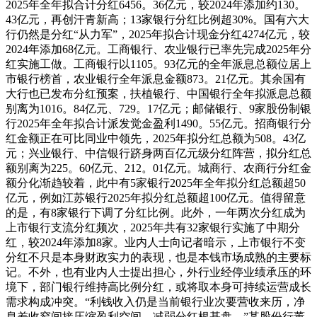
2025年全年拟合计分红6456。36亿元，较2024年添加约130。
43亿元，再创汗青新高；13家银行分红比例超30%。国有六大
行仍然是分红“从力军”，2025年拟合计现金分红4274亿元，较
2024年添加68亿元。工商银行、农业银行已率先完成2025年分
红实施工做。工商银行以1105。93亿元的全年派息总额位居上
市银行榜首，农业银行全年派息金额873。21亿元。其余国有
大行也已发布分红预案，扶植银行、中国银行全年拟派息总额
别离为1016。84亿元、729。17亿元；邮储银行、9家股份制银
行2025年全年拟合计派发觉金盈利1490。55亿元。招商银行分
红金额正在可比同业中领先，2025年拟分红总额为508。43亿
元；兴业银行、中信银行跻身两百亿元级分红阵营，拟分红总
额别离为225。60亿元、212。01亿元。城商行、农商行分红金
额分化渐趋较着，此中有5家银行2025年全年拟分红总额超50
亿元，例如江苏银行2025年拟分红总额超100亿元。值得留意
的是，有8家银行下调了分红比例。此外，一年两次分红成为
上市银行支流分红频次，2025年共有32家银行实施了中期分
红，较2024年添加8家。业内人士向记者暗示，上市银行不变
分红不只是本身财政实力的表现，也是本钱市场成熟的主要标
记。不外，也有业内人士提出担心，外行业经停业绩承压的环
境下，部门银行维持高比例分红，或将取本身可持续运营成长
需求构成冲突。“利钱收入仍是当前银行业次要营收来历，净
息差收窄间接压缩盈利空间，减弱分红根基盘。”某股份行董