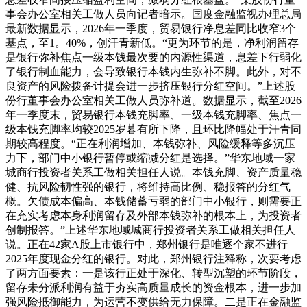
事会办公室相关工做人员向记者暗示。国度金融监视办理总局
最新数据显示，2026年一季度，贸易银行净息差同比收窄3个
基点，至1。40%，创汗青新低。“更为环节的是，净利润留存
是银行弥补焦点一级本钱最次要的内源性渠道，息差下行弱化
了银行制血能力，会导致银行本钱内生弥补不脚。此外，对不
良资产的风险拨备计提会进一步挤压银行分红空间。”上述股
份行董事会办公室相关工做人员弥补道。数据显示，截至2026
年一季度末，贸易银行本钱充脚率、一级本钱充脚率、焦点一
级本钱充脚率均较2025岁暮有所下降，且环比降幅处于汗青同
期较高程度。“正在利润增加、本钱弥补、风险缓释等多沉压
力下，部门中小银行暂停或缩减分红是选择。”华东地域一家
城商行投资者关系工做相关担任人说。本钱充脚、资产质量稳
健、抗风险韧性强的银行，将维持高比例、稳报答的分红气
概。欠债成本偏高、本钱储蓄亏弱的部门中小银行，则需要正
在充实考虑本身利润留存及外部本钱弥补的根本上，为投资者
创制报答。”上述华东地域城商行投资者关系工做相关担任人
说。正在42家A股上市银行中，郑州银行是唯逐个家不进行
2025年度现金分红的银行。对此，郑州银行注释称，次要考虑
了两方面要素：一是该行正处于深化、转型沉塑的环节阶段，
留存未分派利润有益于夯实高质量成长的资金根本，进一步加
强风险抵御能力，为运营不变供给无力保障。二是正在金融监