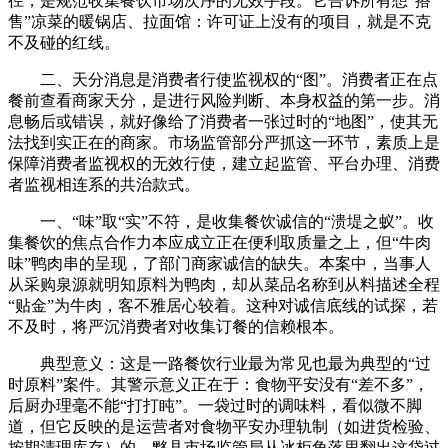
径，是规范收集餐饮市场次序的无效手段。它告诉所有想“搭
售”凉菜的暖锅店、拉面馆：许可证上没有的项目，就是不克
不及碰的红线。
二、天分消息是消费者行使监视权的“图”。消费者正在点
餐前查看商家天分，是进行风险判断、本身权益的第一步。消
息畅后或错误，就好像给了消费者一张过时的“地图”，使其无
法找到实正在的商家。市场监管部分严抓这一环节，素质上是
保障消费者监视权的无效行使，建立起监管、平台办理、消费
者监视相连系的共治款式。
一、“味”取“实”不符，是收集餐饮诚信的“溃堤之蚁”。收
集餐饮的焦点合作力本应成立正在便利取质量之上，但“牛肉
味”鸭肉串的呈现，了部门商家诚信的缺失。本案中，当事人
从采购泉源就明知原料为鸭肉，却从菜品名称到从料描述全程
“贴金”为牛肉，客不雅居心较着。这种对诚信底线的试探，若
不及时，将严沉消费者对收集订餐的信赖根本。
典型意义：这是一路餐饮行业最为常见也最为典型的“过
时原料”案件。其警示意义正在于：食物平安没有“差不多”，
后厨办理毫不能“打打盹”。一袋过时的调味料，看似微不脚
道，但它反映的是运营者对食物平安办理轨制（如进货检验、
按期清理库存）的。黟县市场监管局从冰柜角落里翻出这袋过