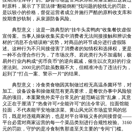
时原料，展示了下层法律“翻箱倒柜”找问题的较线元的罚款，
是以较小的价格，督促运营者成立并施行严酷的原料收支库和
按期查抄轨制，从泉源防备风险。
典型意义：这是一路典型的“挂牛头卖鸭肉”收集餐饮虚假
宣传案。当事人操纵收集买卖中消费者无法间接接触和辨识食
材的“消息不合错误称”劣势，对商品的环节成分进行虚假陈
述。这种行为不只间接侵害了消费者的知情权和选择权，更是
一种不合理合作行为，了市场次序。若此类行为不加遏制，极
易外行业内构成“劣币良币”的逆向裁减，催生以次充好的行业
潜法则。2000元的罚款虽数额不大，但精准冲击了违法行为，
起到了“打点一案、警示一片”的结果。
典型意义：冷食类食物因其制做过程无高温杀菌环节，对
加工、设备设备和操做规范有更高要求，是餐饮办事中风险较
高的项目。本案聚焦外卖平台常见的“超范畴运营”乱象，其意
义正在于厘清了“热食许可≠全能许可”的法令常识。拉面馆能
拉面，不代表能平安地做凉菜。黄山风光区市场监管局的惩
罚，既是对违规商家的，也是对平台审核义务的间接督促——
平台必需对商家运营的每一个菜品类别进行合规性校验。3160
元的罚款，守护的是冷食制售那道至关主要的“专间”门槛。