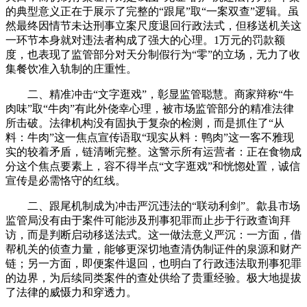
的典型意义正在于展示了完整的“跟尾”取“一案双查”逻辑。虽
然最终因情节未达刑事立案尺度退回行政法式，但移送机关这
一环节本身就对违法者构成了强大的心理。1万元的罚款额
度，也表现了监管部分对天分制假行为“零”的立场，无力了收
集餐饮准入轨制的庄重性。
二、精准冲击“文字逛戏”，彰显监管聪慧。商家辩称“牛
肉味”取“牛肉”有此外侥幸心理，被市场监管部分的精准法律
所击破。法律机构没有固执于复杂的检测，而是抓住了“从
料：牛肉”这一焦点宣传语取“现实从料：鸭肉”这一客不雅现
实的较着矛盾，链清晰完整。这警示所有运营者：正在食物成
分这个焦点要素上，容不得半点“文字逛戏”和恍惚处置，诚信
宣传是必需恪守的红线。
二、跟尾机制成为冲击严沉违法的“联动利剑”。歙县市场
监管局没有由于案件可能涉及刑事犯罪而止步于行政查询拜
访，而是判断启动移送法式。这一做法意义严沉：一方面，借
帮机关的侦查力量，能够更深切地查清伪制证件的泉源和财产
链；另一方面，即便案件退回，也明白了行政违法取刑事犯罪
的边界，为后续同类案件的查处供给了贵重经验。极大地提拔
了法律的威慑力和穿透力。