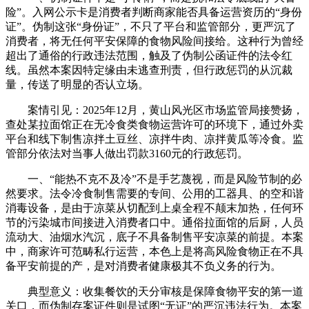
险”。入网公示卡是消费者判断商家能否具备运营资历的“身份
证”。伪制这张“身份证”，不只了平台和监管部分，更严沉了
消费者，将无任何平安保障的食物风险间接给。这种行为曾经
超出了通俗的行政违法范围，触及了伪制公函证件的法令红
线。虽然本案因特定缘由未逃查刑责，但行政惩罚的从沉裁
量，传送了明显的否认立场。
案情引见：2025年12月，黄山风光区市场监管局接赞扬，
查处某拉面馆正在无冷食类食物运营许可的环境下，通过外卖
平台和线下制售凉拌土豆丝、凉拌牛肉、凉拌黄瓜等冷食。监
管部分依法对当事人做出罚款3160元的行政惩罚。
一、“能热不克不及冷”不是手艺蔑视，而是风险节制的必
然要求。法令冷食制售需要的专间、公用的工器具、的空和谐
消毒设备，是由于凉菜从切配到上桌全程不颠末加热，任何环
节的污染城市间接进入消费者口中。通俗拉面馆的后厨，人员
流动大、油烟水汽沉，底子不具备制售平安凉菜的前提。本案
中，商家许可范畴私行运营，本色上是将高风险食物正在不具
备平安前提的产，是对消费者健康极其不负义务的行为。
典型意义：收集餐饮的天分审核是保障食物平安的第一道
关口，而伪制存案证件则是试图“无证”的严沉违法行为。本案