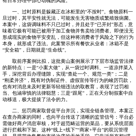
有日常办理中惊心动魄的风险。
一、过时原料是躲藏正在冰柜里的“不按时”。食物原料一
旦过时，其平安性就无法，可能发生无害物质或繁殖致病菌。
本案中，这袋调味料不只已过时，并且处于“已开封”形态，意
味着它极有可能已被用于加工食物并售卖给消费者。即便没无
形成现实的食物平安变乱，但这种将消费者于风险之下的行为
本身，就形成了违法。此案警示所有餐饮从业者：冰箱不是
“安全箱”，日期就是“生命线”。
取前序案例比拟，这批黄山案例展示了下层市场监管法律
的新特点：一是“小案大做”，从一袋过时调料、一道凉拌菜入
手，深挖背后办理缝隙，实现“查处一个、规范一类”；二是
“刚柔并济”，既有对伪制证件、虚假宣传等行为的峻厉罚款，
也有对消息未及时更新等轻细违法的取教育，表现了过罚相
当、包涵审慎的法律聪慧；三是“跟尾”，正在天分制假案中自
动移送，极大提拔了法令的力。
二、惩罚商家取督促平台并沉，实现全链条管理。本案正
在查办商家的同时，也向平台传送了清晰的监管信号：平台必
需做好商户消息审核，对于超范畴运营的菜品，要从系统层面
进行拦截和下架。这种“线上+线下”“商家+平台”的双沉管理