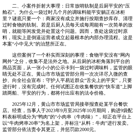
二、小案件折射大事理：日常放哨轨制是后厨平安的“压
舱石”。为什么一袋过时几个月的调味料能平安躺正在冰柜
里？谜底只要一个：商家没有成立并施行按期查抄库存、清理
过时食物的轨制。若是后厨人员每天或每周能有一次简单的放
哨，就能等闲发觉并处置这个问题。因而，查处这袋过时原
料，现实上是倒逼运营者成立起最根本的内部办理流程。这是
本案“小中见大”的治慧所正在。
这些案例了一个朴实而深刻的事理：食物平安没有“网内
网外”之分，收集不是法外之地。从后厨的冰柜角落到平台的
商品页面，从一张小小的公示卡到一袋过时调味料，监管的眼
睛无处不正在。黄山市市场监管部分用一次次详尽入微的查
抄、向全社会宣布：守护人平易近群众“舌尖上的平安”，只要
进行时，没有完成时。任何试图正在收集餐饮的“快车道”上脚
踏两船、平安的行为，都将付出应有的法令价格。
2025年12月，黄山市市场监管局接举报查处某平台餐饮
店。经查，当事人于2023年9月至2025年10月期间，购进9袋配
料表标明成分为“鸭肉”的“小肉串（牛肉味）”，却正在平台上
以“牛肉烤串20串”为名上架，并标注“从料：牛肉”进行发卖。
监管部分依法责令其更正，并惩罚款2000元。