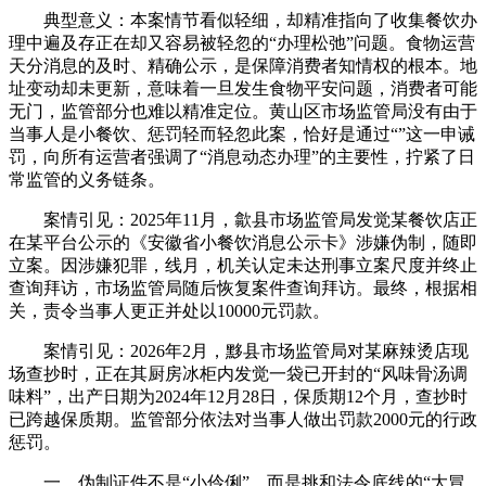
典型意义：本案情节看似轻细，却精准指向了收集餐饮办
理中遍及存正在却又容易被轻忽的“办理松弛”问题。食物运营
天分消息的及时、精确公示，是保障消费者知情权的根本。地
址变动却未更新，意味着一旦发生食物平安问题，消费者可能
无门，监管部分也难以精准定位。黄山区市场监管局没有由于
当事人是小餐饮、惩罚轻而轻忽此案，恰好是通过“”这一申诫
罚，向所有运营者强调了“消息动态办理”的主要性，拧紧了日
常监管的义务链条。
案情引见：2025年11月，歙县市场监管局发觉某餐饮店正
在某平台公示的《安徽省小餐饮消息公示卡》涉嫌伪制，随即
立案。因涉嫌犯罪，线月，机关认定未达刑事立案尺度并终止
查询拜访，市场监管局随后恢复案件查询拜访。最终，根据相
关，责令当事人更正并处以10000元罚款。
案情引见：2026年2月，黟县市场监管局对某麻辣烫店现
场查抄时，正在其厨房冰柜内发觉一袋已开封的“风味骨汤调
味料”，出产日期为2024年12月28日，保质期12个月，查抄时
已跨越保质期。监管部分依法对当事人做出罚款2000元的行政
惩罚。
一、伪制证件不是“小伶俐”，而是挑和法令底线的“大冒