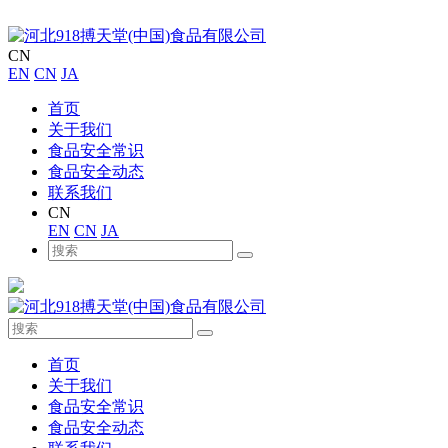
CN
EN
CN
JA
首页
关于我们
食品安全常识
食品安全动态
联系我们
CN
EN
CN
JA
首页
关于我们
食品安全常识
食品安全动态