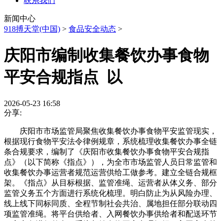
联系我们
新闻中心
918搏天堂(中国)
>
食品安全动态
>
庆阳市编制收集餐饮办事食物
平安合规指点 以
2026-05-23 16:58
分享:
庆阳市市场监管局聚焦收集餐饮办事食物平安监管现实，
根据现行食物平安法令律例规章，系统梳理收集餐饮办事全链
条合规要求，编制了《庆阳市收集餐饮办事食物平安合规指
点》（以下简称《指点》），为全市市场监管人员日常监管和
收集餐饮办事运营者规范运营供给工做参考。建立全链合规框
架。《指点》从目标根据、监管准绳、运营者从体义务、部分
监管义务五个方面进行系统化梳理。明白防止为从风险办理、
线上线下同标同质、全程节制社会共治、属地担任部分联动四
项监管准绳。将平台供给者、入网餐饮办事供给者和配送环节