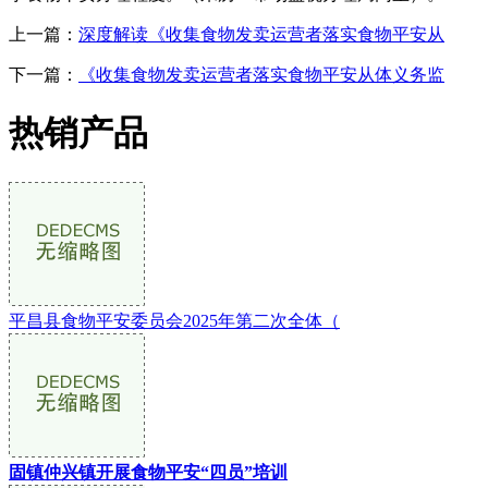
上一篇：
深度解读《收集食物发卖运营者落实食物平安从
下一篇：
《收集食物发卖运营者落实食物平安从体义务监
热销产品
平昌县食物平安委员会2025年第二次全体（
固镇仲兴镇开展食物平安“四员”培训