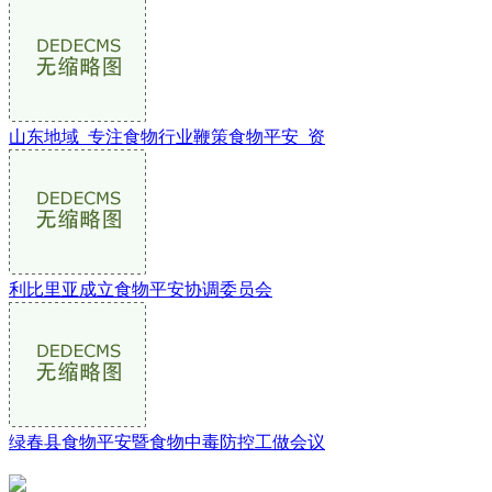
山东地域_专注食物行业鞭策食物平安_资
利比里亚成立食物平安协调委员会
绿春县食物平安暨食物中毒防控工做会议