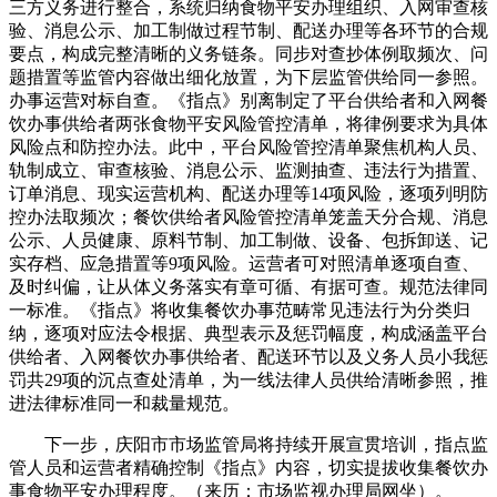
三方义务进行整合，系统归纳食物平安办理组织、入网审查核
验、消息公示、加工制做过程节制、配送办理等各环节的合规
要点，构成完整清晰的义务链条。同步对查抄体例取频次、问
题措置等监管内容做出细化放置，为下层监管供给同一参照。
办事运营对标自查。《指点》别离制定了平台供给者和入网餐
饮办事供给者两张食物平安风险管控清单，将律例要求为具体
风险点和防控办法。此中，平台风险管控清单聚焦机构人员、
轨制成立、审查核验、消息公示、监测抽查、违法行为措置、
订单消息、现实运营机构、配送办理等14项风险，逐项列明防
控办法取频次；餐饮供给者风险管控清单笼盖天分合规、消息
公示、人员健康、原料节制、加工制做、设备、包拆卸送、记
实存档、应急措置等9项风险。运营者可对照清单逐项自查、
及时纠偏，让从体义务落实有章可循、有据可查。规范法律同
一标准。《指点》将收集餐饮办事范畴常见违法行为分类归
纳，逐项对应法令根据、典型表示及惩罚幅度，构成涵盖平台
供给者、入网餐饮办事供给者、配送环节以及义务人员小我惩
罚共29项的沉点查处清单，为一线法律人员供给清晰参照，推
进法律标准同一和裁量规范。
下一步，庆阳市市场监管局将持续开展宣贯培训，指点监
管人员和运营者精确控制《指点》内容，切实提拔收集餐饮办
事食物平安办理程度。（来历：市场监视办理局网坐）。