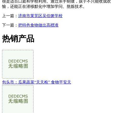
很是适百口庭和学校利用。通过亲手制做，孩子不只能收成欢
愉，还能正在潜移默化中增加学问、熬炼技术。
上一篇：
济南市莱芜区吴伯箫学校
下一篇：
把特色食物做出高標准
热销产品
包头市：瓜果蔬菜“天天检” 食物平安天