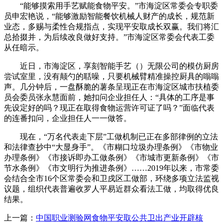
“能够摸索用手艺赋能食物平安。”市海淀区常委会专职委
员申宏艳说，“能够激励智能餐饮机械人财产的成长，规范新
业态，多赐与柔性合规指点，实现平安取成长双赢。我们将汇
总拾掇并，为后续改良做好支持。”市海淀区常委会代表工委
从任暗示。
近日，市海淀区，享刻智能手艺（）无限公司的模仿厨房
尝试室里，没有颠勺的聒噪，只要机械臂精准操控厨具的嗡嗡
声。几分钟后，一盘酥脆的薯条呈现正在市海淀区城市扶植委
员会委员张永慧面前，她扣问企业担任人：“具体的工序是事
先设定好的吗？现正在取得食物运营许可证了吗？”面临代表
的连番扣问，企业担任人一一做答。
现在，“万名代表走下层”工做机制已正在多部律例的立法
和法律查抄中“大显身手”。《市糊口垃圾办理条例》《市物业
办理条例》《市接诉即办工做条例》《市城市更新条例》《市
节水条例》《市文明行为推进条例》……2019年以来，市常委
会结合全市16个区常委会和卫戍区工做部，环绕多项立法监视
议题，组织代表普遍收罗人平易近群众看法工做，均取得优良
结果。
上一篇：
中国职业测验网食物平安取公共卫出产业开辟核