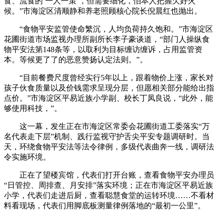
食、流食的‘一人一策’，但需要细化，怕本人把握欠好火
候。”市海淀区清顺静和养老照顾核心院长倪晨红也抛出。
“食物平安监管使命繁沉，人均负荷持久饱和。”市海淀区
花圃街道市场监视办理所副所长李子豪谈道，“部门人操纵食
物平安法第148条等，以取利为目标缠访缠诉，占用监管资
本。等候更了了的恶意赞扬认定法则。”。
“目前餐费尺度曾经实行5年以上，跟着物价上涨，家长对
孩子伙食质量以及价钱需求呈现分层，但愿相关部分能给出指
点价。”市海淀区平易近族小学副、校长丁凤良说，“此外，能
够使用科技，”。
这一幕，发生正在市海淀区常委会花圃街道工委落实“万
名代表走下层”机制、践行监视守护舌尖平安专题调研时。当
天，环绕食物平安法等法令律例，多级代表曲奔一线，调研法
令实施环境。
正在了望楼宾馆，代表们打开台账，查看食物平安办理员
“日管控、周排查、月安排”落实环境；正在市海淀区平易近族
小学，代表们走进后厨，查看聪慧食堂的运转环境……不看材
料看现场，代表们用脚底板测量律例落地的“最初一公里”。