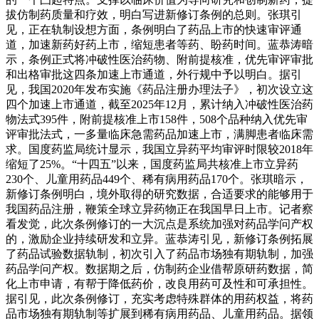
拔仿制药质量和疗效，明白写进新修订条例的总则。张琪引
见，正在轨制设想方面，条例明白了药品上市的快速审评通
道，加速新药好药上市，缩短患者等药、盼药时间。蓝恭涛暗
示，条例正式将冲破性医治药物、附前提核准，优先审评审批
和出格审批这四条加速上市通道，外行规中予以明白。据引
见，我国2020年发布实施《药品注册办理法子》，初次设立这
四个加速上市通道，截至2025年12月，累计纳入冲破性医治药
物法式395件，附前提核准上市158件，508个品种纳入优先审
评审批法式，一多量临床急需药品加速上市，满脚患者临床需
求。国度药监局统计显示，我国立异药平均审评时限较2018年
缩短了25%。“十四五”以来，国度药监局共核准上市立异药
230个、儿童用药品449个、稀有病用药品170个。张琪暗示，
新修订条例明白，境外取得的研究数据，合适要求的能够用于
我国药品注册，鞭策全球立异药物正在我国早日上市。记者察
看发觉，此次条例修订的一大沉点是系统加强对药品学问产权
的，激励企业持续研发和立异。蓝恭涛引见，新修订条例拓展
了药品试验数据轨制，初次引入了药品市场独有期轨制，加强
药品学问产权。数据期之后，仿制药企业借帮原研药数据，简
化上市申请，有帮于降低药价，改良用药可及性和可承担性。
据引见，此次条例修订，充实考虑特殊群体的用药权益，将药
品市场独有期轨制等扩展到稀有病用药品、儿童用药品。据领