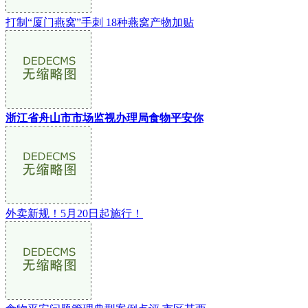
打制“厦门燕窝”手刺 18种燕窝产物加贴
浙江省舟山市市场监视办理局食物平安你
外卖新规！5月20日起施行！