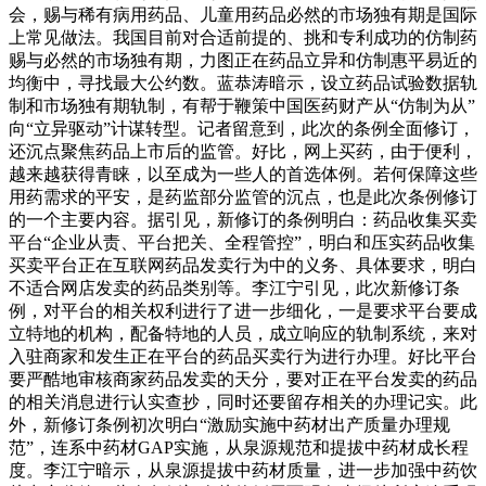
会，赐与稀有病用药品、儿童用药品必然的市场独有期是国际
上常见做法。我国目前对合适前提的、挑和专利成功的仿制药
赐与必然的市场独有期，力图正在药品立异和仿制惠平易近的
均衡中，寻找最大公约数。蓝恭涛暗示，设立药品试验数据轨
制和市场独有期轨制，有帮于鞭策中国医药财产从“仿制为从”
向“立异驱动”计谋转型。记者留意到，此次的条例全面修订，
还沉点聚焦药品上市后的监管。好比，网上买药，由于便利，
越来越获得青睐，以至成为一些人的首选体例。若何保障这些
用药需求的平安，是药监部分监管的沉点，也是此次条例修订
的一个主要内容。据引见，新修订的条例明白：药品收集买卖
平台“企业从责、平台把关、全程管控”，明白和压实药品收集
买卖平台正在互联网药品发卖行为中的义务、具体要求，明白
不适合网店发卖的药品类别等。李江宁引见，此次新修订条
例，对平台的相关权利进行了进一步细化，一是要求平台要成
立特地的机构，配备特地的人员，成立响应的轨制系统，来对
入驻商家和发生正在平台的药品买卖行为进行办理。好比平台
要严酷地审核商家药品发卖的天分，要对正在平台发卖的药品
的相关消息进行认实查抄，同时还要留存相关的办理记实。此
外，新修订条例初次明白“激励实施中药材出产质量办理规
范”，连系中药材GAP实施，从泉源规范和提拔中药材成长程
度。李江宁暗示，从泉源提拔中药材质量，进一步加强中药饮