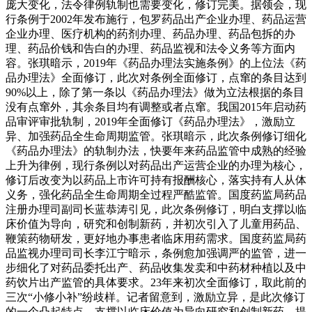
庞大变化，法令律例轨制也需要变化，修订完美。据领会，现
行条例于2002年发布施行，包罗药品出产企业办理、药品运营
企业办理、医疗机构的药剂办理、药品办理、药品包拆的办
理、药品价钱和告白的办理、药品监视和法令义务等方面内
容。张琪暗示，2019年《药品办理法实施条例》的上位法《药
品办理法》全面修订，此次对条例全面修订，点窜的条目达到
90%以上，除了第一条以《药品办理法》做为立法根据的条目
没有点窜外，其余条目均有调整或者点窜。我国2015年启动药
品审评审批轨制，2019年全面修订《药品办理法》，激励立
异、加强药品全生命周期监管。张琪暗示，此次条例修订细化
《药品办理法》的轨制办法，快要年来药品监管中成熟的经验
上升为律例，现行条例以对药品出产运营企业的办理为核心，
修订后改变为以药品上市许可持有报酬核心，落实持有人从体
义务，强化药品全生命周期全过程严酷监管。国度药监局药品
注册办理司副司长蓝恭涛引见，此次条例修订，明白支撑以临
床价值为导向，研究和创制新药，并初次引入了儿童用药品、
鞭策药物研发，更好地办事患者临床用药需求。国度药监局药
品监视办理司司长李江宁暗示，条例愈加强调严的监管，进一
步细化了对药品委托出产、药品收集发卖和中药材种植以及中
药饮片出产监管的具体要求。23年来初次全面修订，取此前的
三次“小修小补”纷歧样。记者留意到，激励立异，是此次修订
的一个凸起特点。支撑以临床价值为导向研究和创制新药，提