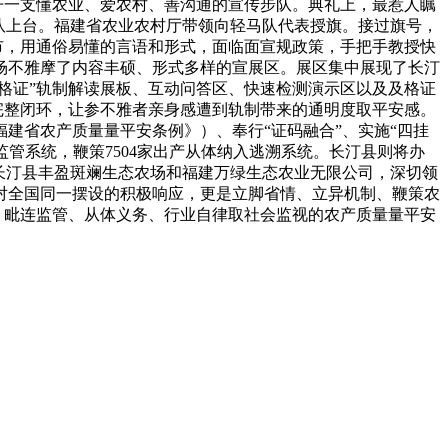
开一支懂农业、爱农村、善沟通的宣传步队。典礼上，最惹人瞩
队上台。福建省农业农村厅带领向轻马队代表授旗。接过旗号，
市，用通俗易懂的言语和形式，面临面宣规政策，手把手教授快
场不雅摩了内容丰硕、形式多样的宣展区。展区集中展现了长汀
格证”轨制解读展板、互动问答区、快速检测演示区以及及格证
完整闭环，让参不雅者亲身感遭到轨制带来的通明度取平安感。
建省农产质量量平安条例》）、奉行“证码融合”、实施“四挂
监管系统，鞭策7504家出产从体纳入逃溯系统。长汀县则将办
长汀县丰盈斑斓生态农场和福建万绿生态农业无限公司，深切领
对全国同一摆设的积极响应，更是立脚省情、立异机制、鞭策农
，毗连监管、从体义务、行业自律取社会监视的农产质量量平安