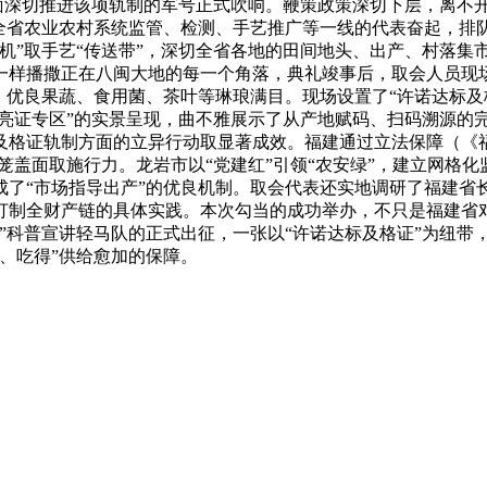
全面深切推进该项轨制的军号正式吹响。鞭策政策深切下层，离不
自全省农业农村系统监管、检测、手艺推广等一线的代表奋起，排
机”取手艺“传送带”，深切全省各地的田间地头、出产、村落集
一样播撒正在八闽大地的每一个角落，典礼竣事后，取会人员现
、优良果蔬、食用菌、茶叶等琳琅满目。现场设置了“许诺达标及
证亮证专区”的实景呈现，曲不雅展示了从产地赋码、扫码溯源的
格证轨制方面的立异行动取显著成效。福建通过立法保障（《福
笼盖面取施行力。龙岩市以“党建红”引领“农安绿”，建立网格化
成了“市场指导出产”的优良机制。取会代表还实地调研了福建省
打制全财产链的具体实践。本次勾当的成功举办，不只是福建省
”科普宣讲轻马队的正式出征，一张以“许诺达标及格证”为纽带
、吃得”供给愈加的保障。