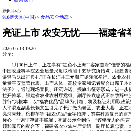
联系我们
新闻中心
918搏天堂(中国)
>
食品安全动态
>
亮证上市 农安无忧——福建省
2026-05-13 19:20
分享:
1月30日上午，正在享有“红色小上海”“客家首府”佳誉的
中国农业科学院农业质量尺度取检测手艺研究所指点，福建省农
讲轻马队出征典礼”正在长汀县三元阁广场隆沉举行。农业农
量量平安监管代表、出产从体、高校专家和记者配合出席了本
法子》，通过现场宣贯、庄沉许诺、授旗出征等形式，进一步
拉开帷幕。福建省农业农村厅党组、副厅长袁忠贤正在致辞中
并行”为根本，以“福农优品”品牌为引领，将及格证利用取政
人平易近副县长赖文生引见了长汀做为老区、农业大县，正在
亮河青蛙、槟榔芋等“福农优品”金字招牌，夯实村落复兴的财
标心！”“索证存证不脱漏，亮证公示全到位！”铿锵无力的誓
领和嘉宾的配合下，福建省农业农村厅党组、副厅长袁忠贤、