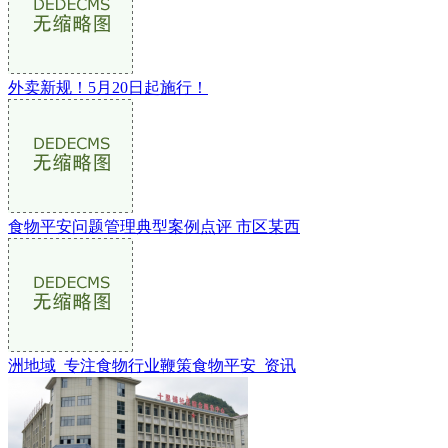
外卖新规！5月20日起施行！
食物平安问题管理典型案例点评 市区某西
洲地域_专注食物行业鞭策食物平安_资讯