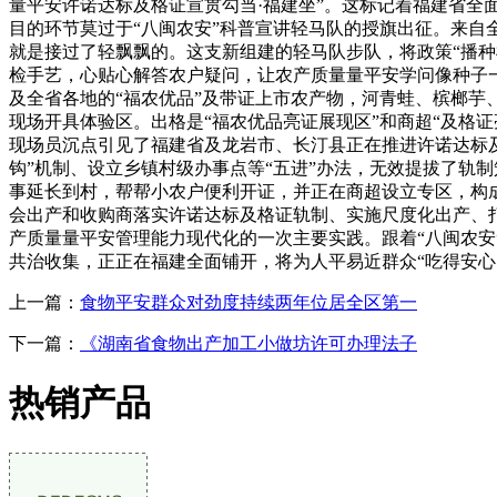
量平安许诺达标及格证宣贯勾当·福建坐”。这标记着福建省
目的环节莫过于“八闽农安”科普宣讲轻马队的授旗出征。来
就是接过了轻飘飘的。这支新组建的轻马队步队，将政策“播种
检手艺，心贴心解答农户疑问，让农产质量量平安学问像种子
及全省各地的“福农优品”及带证上市农产物，河青蛙、槟榔芋
现场开具体验区。出格是“福农优品亮证展现区”和商超“及格
现场员沉点引见了福建省及龙岩市、长汀县正在推进许诺达标及
钩”机制、设立乡镇村级办事点等“五进”办法，无效提拔了轨制
事延长到村，帮帮小农户便利开证，并正在商超设立专区，构
会出产和收购商落实许诺达标及格证轨制、实施尺度化出产、
产质量量平安管理能力现代化的一次主要实践。跟着“八闽农安
共治收集，正正在福建全面铺开，将为人平易近群众“吃得安心
上一篇：
食物平安群众对劲度持续两年位居全区第一
下一篇：
《湖南省食物出产加工小做坊许可办理法子
热销产品