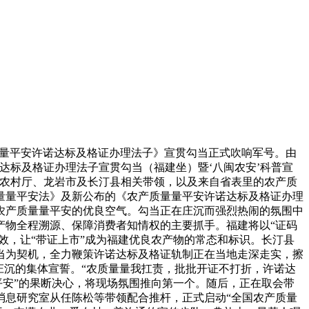
质量量平安许诺达标及格证办理法子》宣贯勾当正式吹响军号。由
达标及格证办理法子宣贯勾当（福建坐）暨‘八闽农安’科普宣
业农村厅、龙岩市及长汀县相关带领，以及来自省表里的农产质
量量平安法》及新公布的《农产质量量平安许诺达标及格证办理
农产质量量平安的优良空气。勾当正在庄沉而强烈热闹的氛围中
产物全程溯源、保障消费者知情权的主要抓手。福建将以“证码
效，让“带证上市”成为福建优良农产物的常态和标识。长汀县
当为契机，全力鞭策许诺达标及格证轨制正在当地走深走实，擦
庄沉的集体宣誓。“农质量量我扛责，批批开证不打折，许诺达
平安”的果断决心，将现场氛围推向第一个。随后，正在取会带
消息研究室从任陈松等带领配合推杆，正式启动“全国农产质量