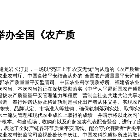
举办全国《农产质
福建龙岩长汀县，一场以“亮证上市 农安无忧”为从题的《农产
业农村厅、中国食物平安结合从办的“全国农产质量量平安许诺
村部农产质量量平安监管司、中国农业科学院质标所、福建省农
次勾当。本次勾当旨正在深切贯彻落实《中华人平易近国农产质
提拔农产质量量平安管理能力和程度，营制全社会共建共治共享
强调，奉行许诺达标及格证轨制是强化出产者从体义务、实现农
策搀扶、品牌认定、市场准入等挂钩，确保轨制落到实处、取得实
水土流失管理和现代农业成长上取得的成绩，并暗示将以此次勾
产根本。勾当现场，收购商以及商超发卖代表配合登台，进行了
言，表达了全财产链各环节质量平安底线、配合守护消费者“舌尖
农业农村部监管司监视处处长李庆江、中国农科院质标所政策取