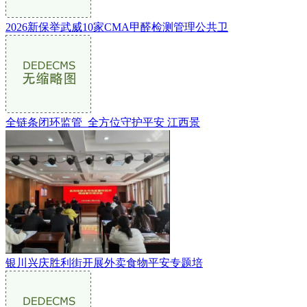
2026新保举武威10家CMA甲醛检测管理公共卫
全链条闭环监管 全方位守护平安 江西景
银川兴庆胜利街开展外卖食物平安专题培