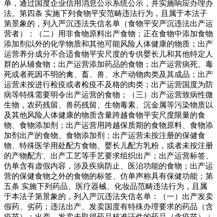
单，通过国度企业信用消息公示系统公示，并实施响应办理办
法。第四条 实施下列食物平安范畴违法行为，且属于本法子
第景象的，列入严沉违法失信名单（食物平安严沉违法出产运
营者）：（二）用非食物原料出产食物；正在食物中添加食物
添加剂以外的化学物质和其他可能风险人体健康的物质；出产
运营养分成分不合适食物平安尺度的专供婴长儿和其他特定人
群的从辅食物；出产运营添加药品的食物；出产运营病死、毒
死或者死因不明的禽、畜、兽、水产动物肉类及其成品；出产
运营未按进行检疫或者检疫不及格的肉类；出产运营国度为防
病等特殊需要明令出产运营的食物；（三）出产运营致病性微
生物，农药残留、兽药残留、生物毒素、沉金属等污染物质以
及其他风险人体健康的物质含量跨越食物平安尺度限量的食
物、食物添加剂；出产运营用跨越保质期的食物原料、食物添
加剂出产的食物、食物添加剂；出产运营未按注册的保健食
物、特殊医学用处配方食物、婴长儿配方乳粉，或者未按注册
的产物配方、出产工艺等手艺要求组织出产；出产运营标签、
仿单含有虚假内容，涉及疾病防止、医治功能的食物；出产运
营的保健食物之外的食物的标签、仿单声称具有保健功能；第
五条 实施下列药品、医疗器械、化妆品范畴违法行为，且属
于本法子第景象的，列入严沉违法失信名单：（一）出产发卖
假药、劣药；违法出产、发卖国度有特殊办理要求的药品（含
疫苗）；出产、发卖未取得药品核准证件的药品（含疫苗）；