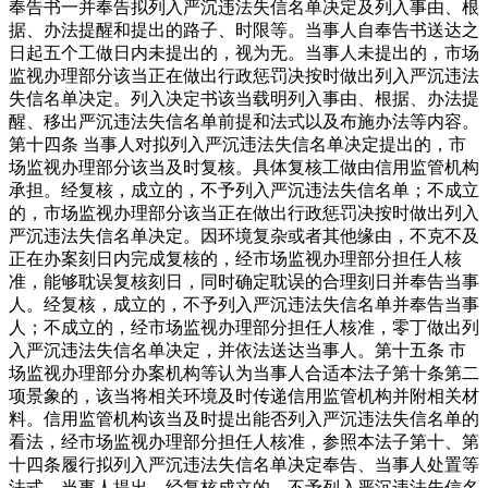
奉告书一并奉告拟列入严沉违法失信名单决定及列入事由、根
据、办法提醒和提出的路子、时限等。当事人自奉告书送达之
日起五个工做日内未提出的，视为无。当事人未提出的，市场
监视办理部分该当正在做出行政惩罚决按时做出列入严沉违法
失信名单决定。列入决定书该当载明列入事由、根据、办法提
醒、移出严沉违法失信名单前提和法式以及布施办法等内容。
第十四条 当事人对拟列入严沉违法失信名单决定提出的，市
场监视办理部分该当及时复核。具体复核工做由信用监管机构
承担。经复核，成立的，不予列入严沉违法失信名单；不成立
的，市场监视办理部分该当正在做出行政惩罚决按时做出列入
严沉违法失信名单决定。因环境复杂或者其他缘由，不克不及
正在办案刻日内完成复核的，经市场监视办理部分担任人核
准，能够耽误复核刻日，同时确定耽误的合理刻日并奉告当事
人。经复核，成立的，不予列入严沉违法失信名单并奉告当事
人；不成立的，经市场监视办理部分担任人核准，零丁做出列
入严沉违法失信名单决定，并依法送达当事人。第十五条 市
场监视办理部分办案机构等认为当事人合适本法子第十条第二
项景象的，该当将相关环境及时传递信用监管机构并附相关材
料。信用监管机构该当及时提出能否列入严沉违法失信名单的
看法，经市场监视办理部分担任人核准，参照本法子第十、第
十四条履行拟列入严沉违法失信名单决定奉告、当事人处置等
法式。当事人提出、经复核成立的，不予列入严沉违法失信名