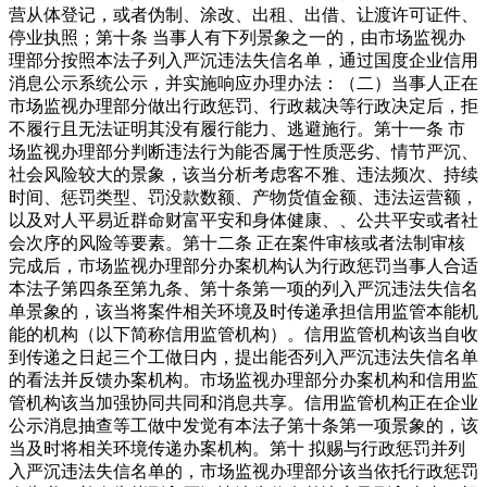
营从体登记，或者伪制、涂改、出租、出借、让渡许可证件、
停业执照；第十条 当事人有下列景象之一的，由市场监视办
理部分按照本法子列入严沉违法失信名单，通过国度企业信用
消息公示系统公示，并实施响应办理办法：（二）当事人正在
市场监视办理部分做出行政惩罚、行政裁决等行政决定后，拒
不履行且无法证明其没有履行能力、逃避施行。第十一条 市
场监视办理部分判断违法行为能否属于性质恶劣、情节严沉、
社会风险较大的景象，该当分析考虑客不雅、违法频次、持续
时间、惩罚类型、罚没款数额、产物货值金额、违法运营额，
以及对人平易近群命财富平安和身体健康、、公共平安或者社
会次序的风险等要素。第十二条 正在案件审核或者法制审核
完成后，市场监视办理部分办案机构认为行政惩罚当事人合适
本法子第四条至第九条、第十条第一项的列入严沉违法失信名
单景象的，该当将案件相关环境及时传递承担信用监管本能机
能的机构（以下简称信用监管机构）。信用监管机构该当自收
到传递之日起三个工做日内，提出能否列入严沉违法失信名单
的看法并反馈办案机构。市场监视办理部分办案机构和信用监
管机构该当加强协同共同和消息共享。信用监管机构正在企业
公示消息抽查等工做中发觉有本法子第十条第一项景象的，该
当及时将相关环境传递办案机构。第十 拟赐与行政惩罚并列
入严沉违法失信名单的，市场监视办理部分该当依托行政惩罚