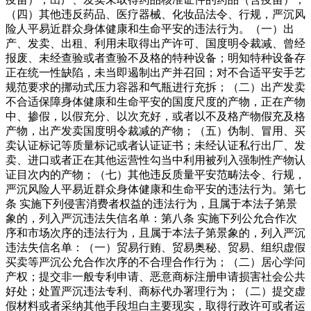
（四）其他违反药品、医疗器械、化妆品法令、行规，严沉风
险人平易近群众身体健康和生命平安的违法行为。（一）出
产、发卖、出租、利用未取得出产许可、国度明令裁减、曾经
报废、未经查验或者查验不及格的特种设备；明知特种设备存
正在统一性缺陷，未当即遏制出产并召回；对不合适平安手艺
规范要求的挪动式压力容器和气瓶进行充拆；（二）出产发卖
不合适保障身体健康和生命平安的国度尺度的产物，正在产物
中、掺假，以假充分、以次充好，或者以不及格产物假充及格
产物，出产发卖国度明令裁减的产物；（五）伪制、冒用、买
卖认证标记等质量标记或者认证证书；未经认证私行出厂、发
卖、进口或者正在其他运营性勾当中利用被列入强制性产物认
证目次内的产物；（七）其他违反质量平安范畴法令、行规，
严沉风险人平易近群众身体健康和生命平安的违法行为。第七
条 实施下列侵害消费者权益的违法行为，且属于本法子第景
象的，列入严沉违法失信名单：第八条 实施下列公允合作次
序和市场次序的违法行为，且属于本法子第景象的，列入严沉
违法失信名单：（一）贸易行贿、贸易奥秘、贸易、组织虚假
买卖等严沉公允合作次序的不合理合作行为；（二）居心学问
产权；提交非一般专利申请、恶意商标注册申请损害社会公共
好处；处置严沉违法专利、商标代办署理行为；（二）提交虚
假材料或者采纳其他手段坦白主要现实，取得行政许可或者运