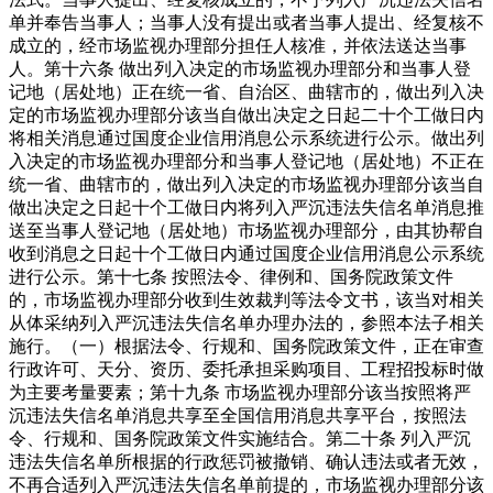
单并奉告当事人；当事人没有提出或者当事人提出、经复核不
成立的，经市场监视办理部分担任人核准，并依法送达当事
人。第十六条 做出列入决定的市场监视办理部分和当事人登
记地（居处地）正在统一省、自治区、曲辖市的，做出列入决
定的市场监视办理部分该当自做出决定之日起二十个工做日内
将相关消息通过国度企业信用消息公示系统进行公示。做出列
入决定的市场监视办理部分和当事人登记地（居处地）不正在
统一省、曲辖市的，做出列入决定的市场监视办理部分该当自
做出决定之日起十个工做日内将列入严沉违法失信名单消息推
送至当事人登记地（居处地）市场监视办理部分，由其协帮自
收到消息之日起十个工做日内通过国度企业信用消息公示系统
进行公示。第十七条 按照法令、律例和、国务院政策文件
的，市场监视办理部分收到生效裁判等法令文书，该当对相关
从体采纳列入严沉违法失信名单办理办法的，参照本法子相关
施行。（一）根据法令、行规和、国务院政策文件，正在审查
行政许可、天分、资历、委托承担采购项目、工程招投标时做
为主要考量要素；第十九条 市场监视办理部分该当按照将严
沉违法失信名单消息共享至全国信用消息共享平台，按照法
令、行规和、国务院政策文件实施结合。第二十条 列入严沉
违法失信名单所根据的行政惩罚被撤销、确认违法或者无效，
不再合适列入严沉违法失信名单前提的，市场监视办理部分该